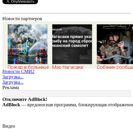
Новости партнеров
Пожар в больнице
Мэр Нагасаки
Собянин сообщ
Новости СМИ2
в Подольске
прямо указал, что
об уничтожении
Загрузка...
ликвидирован,
бомбу на город
трёх дронов над
Загрузка...
проведена
сбросил
Москвой
Реклама
эвакуация
американский
самолет
Отключите AdBlock!
AdBlock
— вредоносная программа, блокирующая отображение 
Видео