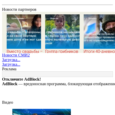
Новости партнеров
Вместо свадьбы –
Группа грибников
Итоги 40-дневн
Новости СМИ2
похороны: отец
неожиданно нашли
плана Зеленско
Загрузка...
смотрел на свою
в глухом лесу
по принуждению
Загрузка...
мертвую 16-
одинокую
миру: как ответ
Реклама
летнюю дочь и не
испуганную
Россия, полный
мог сдержать
маленькую девочку
разбор провала
Отключите AdBlock!
слезы
с игрушкой
операции Украи
AdBlock
— вредоносная программа, блокирующая отображение 
от военкора Ко
Видео