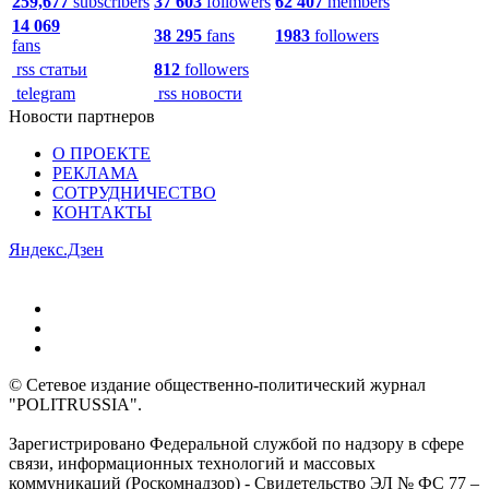
259,677
subscribers
37 603
followers
62 407
members
14 069
38 295
fans
1983
followers
fans
rss статьи
812
followers
telegram
rss новости
Новости партнеров
О ПРОЕКТЕ
РЕКЛАМА
СОТРУДНИЧЕСТВО
КОНТАКТЫ
Яндекс.Дзен
© Сетевое издание общественно-политический журнал
"POLITRUSSIA".
Зарегистрировано Федеральной службой по надзору в сфере
связи, информационных технологий и массовых
коммуникаций (Роскомнадзор) - Свидетельство ЭЛ № ФС 77 –