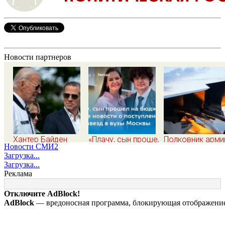
Новости партнеров
Хантер Байден
«Плачу, сын прошел
Полковник арми
Новости СМИ2
раскрыл
на бюджет!»:
США Макгрегор
Загрузка...
величайшую
Первые новости о
Дырявая блока
Загрузка...
ошибку своего
поступлении детей
Одессы - когда
Реклама
отца: бездействие
звезд в вузы
в командовании
против Трампа
Москвы
ВМФ России за 
Отключите AdBlock!
полетят головы
AdBlock
— вредоносная программа, блокирующая отображение 