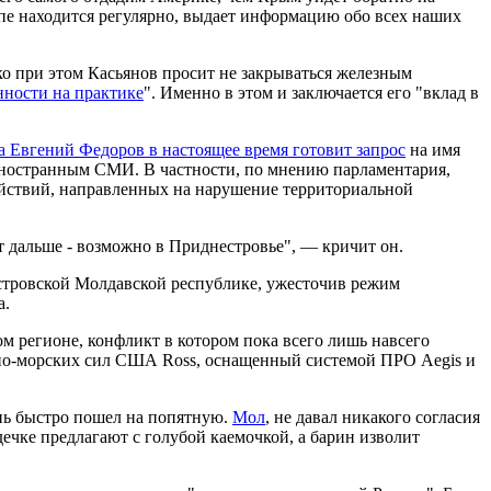
епе находится регулярно, выдает информацию обо всех наших
о при этом Касьянов просит не закрываться железным
нности на практике
". Именно в этом и заключается его "вклад в
 Евгений Федоров в настоящее время готовит запрос
на имя
иностранным СМИ. В частности, по мнению парламентария,
ствий, направленных на нарушение территориальной
ет дальше - возможно в Приднестровье", — кричит он.
стровской Молдавской республике, ужесточив режим
а.
ом регионе, конфликт в котором пока всего лишь навсего
нно-морских сил США Ross, оснащенный системой ПРО Aegis и
ень быстро пошел на попятную.
Мол
, не давал никакого согласия
ечке предлагают с голубой каемочкой, а барин изволит