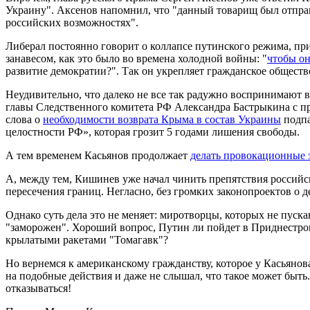
Украину". Аксенов напомнил, что "данный товарищ был отправ
российских возможностях".
Либерал постоянно говорит о коллапсе путинского режима, пр
занавесом, как это было во времена холодной войны: "
чтобы он
развитие демократии?". Так он укрепляет гражданское обществ
Неудивительно, что далеко не все так радужно воспринимают 
главы Следственного комитета РФ Александра Бастрыкина с п
слова о
необходимости возврата Крыма в состав Украины
подпа
целостности РФ», которая грозит 5 годами лишения свободы.
А тем временем Касьянов продолжает
делать провокационные 
А, между тем, Кишинев уже начал чинить препятствия россий
пересечения границ. Негласно, без громких законопроектов о д
Однако суть дела это не меняет: миротворцы, которых не пуска
"заморожен". Хороший вопрос, Путин ли пойдет в Приднестро
крылатыми ракетами "Томагавк"?
Но вернемся к американскому гражданству, которое у Касьяно
на подобные действия и даже не слышал, что такое может быть
отказываться!