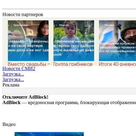
Новости партнеров
Вместо свадьбы –
Группа грибников
Итоги 40-дневн
Новости СМИ2
похороны: отец
неожиданно нашли
плана Зеленско
Загрузка...
смотрел на свою
в глухом лесу
по принуждению
Загрузка...
мертвую 16-
одинокую
миру: как ответ
Реклама
летнюю дочь и не
испуганную
Россия, полный
мог сдержать
маленькую девочку
разбор провала
Отключите AdBlock!
слезы
с игрушкой
операции Украи
AdBlock
— вредоносная программа, блокирующая отображение 
от военкора Ко
Видео