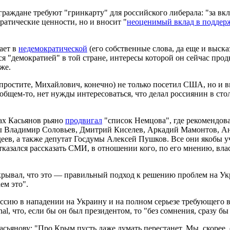
 граждане требуют "гринкарту" для российского либерала: "за в
ратические ценности, но и вносит "
неоценимый вклад в подде
ает в
недемократической
(его собственные слова, да еще и выс
 "демократией" в той стране, интересы которой он сейчас продв
же.
простите, Михайлович, конечно) не только посетил США, но и 
бщем-то, нет нужды интересоваться, что делал россиянин в сто
ах Касьянов рьяно
продвигал
"список Немцова", где рекомендов
ты Владимир Соловьев, Дмитрий Киселев, Аркадий Мамонтов, А
ев, а также депутат Госдумы Алексей Пушков. Все они якобы уч
отказался рассказать СМИ, в отношении кого, по его мнению, 
крывал, что это — правильный подход к решению проблем на Укр
ем это".
ссию в нападении на Украину и на полном серьезе требующего
nal, что, если бы он был президентом, то "без сомнения, сразу 
сьянову: "Про Крым пусть даже думать перестанет. Мы, скорее,