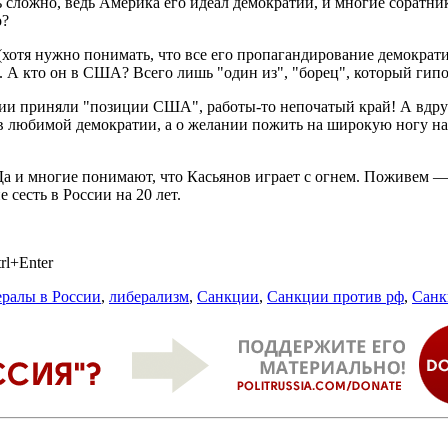
 сложно, ведь Америка его идеал демократии, и многие соратни
о?
(хотя нужно понимать, что все его пропагандирование демократи
). А кто он в США? Всего лишь "один из", "борец", который ги
оссии приняли "позиции США", работы-то непочатый край! А вдр
сов любимой демократии, а о желании пожить на широкую ногу 
 Да и многие понимают, что Касьянов играет с огнем. Поживем
 сесть в России на 20 лет.
rl+Enter
ералы в России
,
либерализм
,
Санкции
,
Санкции против рф
,
Санк