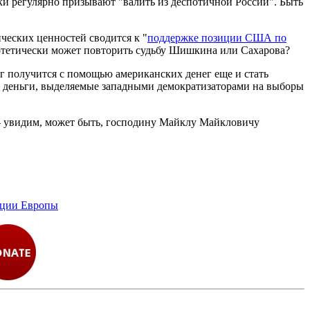
ки регулярно призывают "валить из деспотичной России". Быть
ческих ценностей сводится к "
поддержке позиции США по
потетически может повторить судьбу Шишкина или Сахарова?
уг получится с помощью американских денег еще и стать
на деньги, выделяемые западными демократизаторами на выборы
 — увидим, может быть, господину Майклу Майкловичу
ции Европы