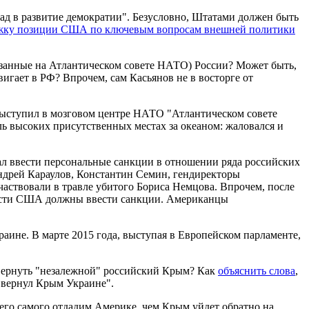
клад в развитие демократии". Безусловно, Штатами должен быть
ржку позиции США по ключевым вопросам внешней политики
казанные на Атлантическом совете НАТО) России? Может быть,
игает в РФ? Впрочем, сам Касьянов не в восторге от
выступил в мозговом центре НАТО "Атлантическом совете
ль высоких присутственных местах за океаном: жаловался и
ал ввести персональные санкции в отношении ряда российских
ндрей Караулов, Константин Семин, гендиректоры
аствовали в травле убитого Бориса Немцова. Впрочем, после
власти США должны ввести санкции. Американцы
аине. В марте 2015 года, выступая в Европейском парламенте,
 вернуть "незалежной" российский Крым? Как
объяснить слова
,
бы вернул Крым Украине".
 его самого отдадим Америке, чем Крым уйдет обратно на