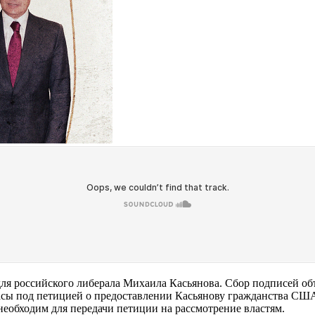
ля российского либерала Михаила Касьянова. Сбор подписей об
часы под петицией о предоставлении Касьянову гражданства СШ
необходим для передачи петиции на рассмотрение властям.