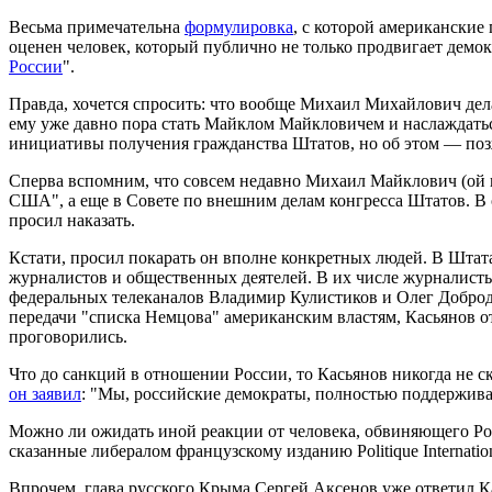
Весьма примечательна
формулировка
, с которой американские
оценен человек, который публично не только продвигает демок
России
".
Правда, хочется спросить: что вообще Михаил Михайлович дел
ему уже давно пора стать Майклом Майкловичем и наслаждаться
инициативы получения гражданства Штатов, но об этом — поз
Сперва вспомним, что совсем недавно Михаил Майклович (ой 
США", а еще в Совете по внешним делам конгресса Штатов. В о
просил наказать.
Кстати, просил покарать он вполне конкретных людей. В Штат
журналистов и общественных деятелей. В их числе журналис
федеральных телеканалов Владимир Кулистиков и Олег Доброде
передачи "списка Немцова" американским властям, Касьянов 
проговорились.
Что до санкций в отношении России, то Касьянов никогда не с
он заявил
: "Мы, российские демократы, полностью поддержива
Можно ли ожидать иной реакции от человека, обвиняющего Ро
сказанные либералом французскому изданию Politique Internatio
Впрочем, глава русского Крыма Сергей Аксенов уже ответил Ка