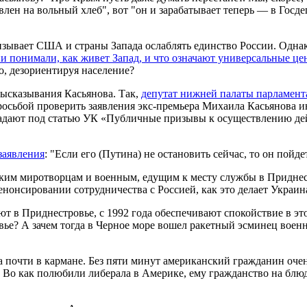
лен на вольный хлеб", вот "он и зарабатывает теперь — в Госд
изывает США и страны Запада ослаблять единство России. Однак
и понимали, как живет Запад, и что означают универсальные це
о, дезориентируя население?
высказывания Касьянова. Так,
депутат нижней палаты парламента
росьбой проверить заявления экс-премьера Михаила Касьянова 
дают под статью УК «Публичные призывы к осуществлению дей
заявления
: "Если его (Путина) не остановить сейчас, то он пойд
ским миротворцам и военным, едущим к месту службы в Придне
енонсировании сотрудничества с Россией, как это делает Украин
ют в Приднестровье, с 1992 года обеспечивают спокойствие в эт
вье? А зачем тогда в Черное море вошел ракетный эсминец вое
ва почти в кармане. Без пяти минут американский гражданин оч
. Во как полюбили либерала в Америке, ему гражданство на блюд