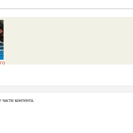
ого
го
 к
ила
ны
части контента.
ца