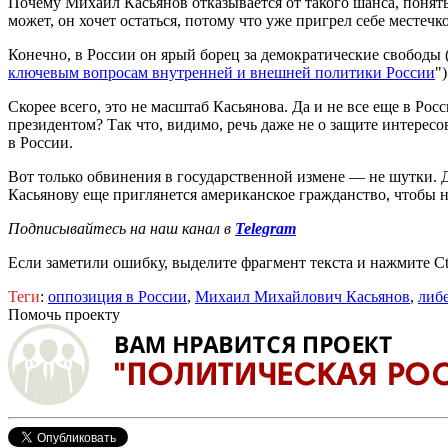
Почему Михаил Касьянов отказывается от такого шанса, понять
может, он хочет остаться, потому что уже пригрел себе местечк
Конечно, в России он ярый борец за демократические свободы 
ключевым вопросам внутренней и внешней политики России
"
Скорее всего, это не масштаб Касьянова. Да и не все еще в Р
президентом? Так что, видимо, речь даже не о защите интере
в России.
Вот только обвинения в государственной измене — не шутки.
Касьянову еще приглянется американское гражданство, чтобы не
Подписывайтесь на наш канал в
Telegram
Если заметили ошибку, выделите фрагмент текста и нажмите Ct
Теги
:
оппозиция в России
,
Михаил Михайлович Касьянов
,
либ
Помочь проекту