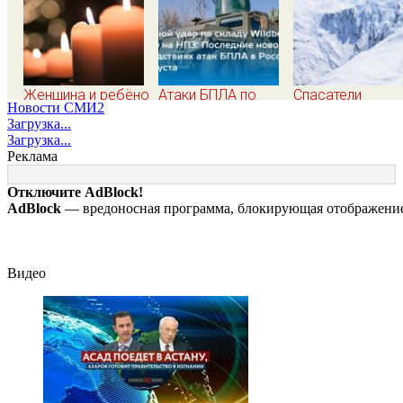
Женщина и ребёнок
Атаки БПЛА по
Спасатели
Новости СМИ2
погибли из-за
регионам России,
отказались от
Загрузка...
непогоды в
последние новости
эвакуации тела
Загрузка...
Смоленске
на 7 августа 2026:
Натальи
Реклама
последствия, атаки
Наговицыной с
на склады
семитысячника
Отключите AdBlock!
Wildberries,
AdBlock
— вредоносная программа, блокирующая отображение 
состояние
пострадавших
Видео