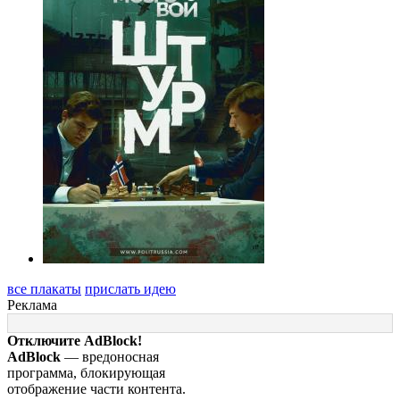
все плакаты
прислать идею
Реклама
Отключите AdBlock!
AdBlock
— вредоносная
программа, блокирующая
отображение части контента.