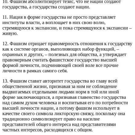
10. Фашизм абсолютизирует тезис, что не нации создают
государства, а государства создают нации.
11.
Нация в форме государства не просто представляет
институты власти, а воплощает в них свою волю,
стремящуюся к экспансии, и пока стремящуюся к экспансии –
живую.
12. Фашизм отрицает правомерность отношения к государству
как к системе органов, выполняющих набор функций, –
охранных и других, – полезных для общества, а утверждает
правомерным считать фашистское государство высшей
формой личности, подчиняющей своей воле все прочие
личности в рамках самого себя.
13. Фашизм ставит авторитет государства во главу всей
общественной жизни, признавая за ним не соблюдение
выдвигаемых отдельными людьми норм в той или иной
форме заключающихся, а признавая главенство государства
над самим духом человека и воспитывая его по потребности
высшей личности нации, а потому фашизм использует в
качестве своего символа ликторскую связку, поскольку она
традиционно символизирует право на насилие
представителей общего интереса над представителями
частных интересов, расходящихся с общим.