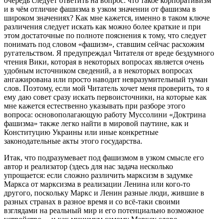
очередь следует ответить на вопрос: что такое корпоративизм
и в чём отличие фашизма в узком значении от фашизма в
широком значениях? Как мне кажется, именно в таком ключе
различения следует искать как можно более краткие и при
этом достаточные по полноте пояснения к тому, что следует
понимать под словом «фашизм», ставшим сейчас расхожим
ругательством. Я предупреждал Читателя от вреде бездумного
чтения Вики, которая в некоторых вопросах является очень
удобным источником сведений, а в некоторых вопросах
ангажирована или просто наводит невразумительный туман
слов. Поэтому, если мой Читатель хочет меня проверить, то я
ему даю совет сразу искать первоисточники, на которые как
мне кажется естественно указывать при разборе этого
вопроса: основополагающую работу Муссолини «Доктрина
фашизма» также легко найти в мировой паутине, как и
Конституцию Украины или иные конкретные
законодательные акты этого государства.
Итак, что подразумевает под фашизмом в узком смысле его
автор и реализатор (здесь для нас задача несколько
упрощается: если сложно различить марксизм в задумке
Маркса от марксизма в реализации Ленина или кого-то
другого, поскольку Маркс и Ленин разные люди, жившие в
разных странах в разное время и со всё-таки своими
взглядами на реальный мир и его потенциально возможное