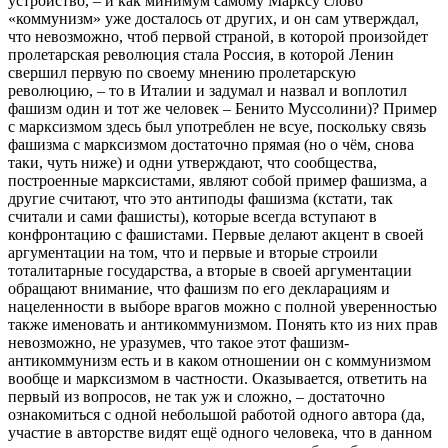
устройство, – и как минимум самому Марксу слово
«коммунизм» уже досталось от других, и он сам утверждал,
что невозможно, чтоб первой страной, в которой произойдет
пролетарская революция стала Россия, в которой Ленин
свершил первую по своему мнению пролетарскую
революцию, – то в Италии и задумал и назвал и воплотил
фашизм один и тот же человек – Бенито Муссолини)? Пример
с марксизмом здесь был употреблен не всуе, поскольку связь
фашизма с марксизмом достаточно прямая (но о чём, снова
таки, чуть ниже) и одни утверждают, что сообщества,
построенные марксистами, являют собой пример фашизма, а
другие считают, что это антиподы фашизма (кстати, так
считали и сами фашисты), которые всегда вступают в
конфронтацию с фашистами. Первые делают акцент в своей
аргументации на том, что и первые и вторые строили
тоталитарные государства, а вторые в своей аргументации
обращают внимание, что фашизм по его декларациям и
нацеленности в выборе врагов можно с полной уверенностью
также именовать и антикоммунизмом. Понять кто из них прав
невозможно, не уразумев, что такое этот фашизм-
антикоммунизм есть и в каком отношении он с коммунизмом
вообще и марксизмом в частности. Оказывается, ответить на
первый из вопросов, не так уж и сложно, – достаточно
ознакомиться с одной небольшой работой одного автора (да,
участие в авторстве видят ещё одного человека, что в данном