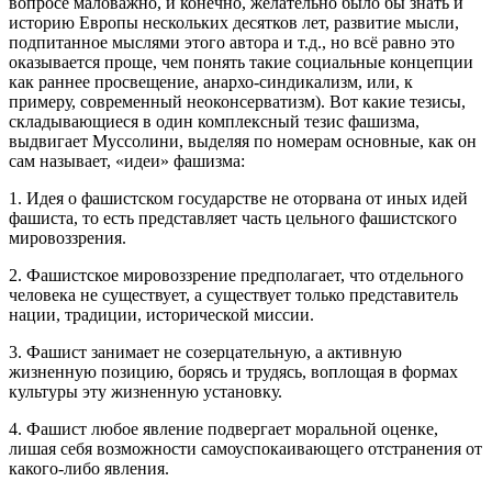
вопросе маловажно, и конечно, желательно было бы знать и
историю Европы нескольких десятков лет, развитие мысли,
подпитанное мыслями этого автора и т.д., но всё равно это
оказывается проще, чем понять такие социальные концепции
как раннее просвещение, анархо-синдикализм, или, к
примеру, современный неоконсерватизм). Вот какие тезисы,
складывающиеся в один комплексный тезис фашизма,
выдвигает Муссолини, выделяя по номерам основные, как он
сам называет, «идеи» фашизма:
1. Идея о фашистском государстве не оторвана от иных идей
фашиста, то есть представляет часть цельного фашистского
мировоззрения.
2. Фашистское мировоззрение предполагает, что отдельного
человека не существует, а существует только представитель
нации, традиции, исторической миссии.
3. Фашист занимает не созерцательную, а активную
жизненную позицию, борясь и трудясь, воплощая в формах
культуры эту жизненную установку.
4. Фашист любое явление подвергает моральной оценке,
лишая себя возможности самоуспокаивающего отстранения от
какого-либо явления.