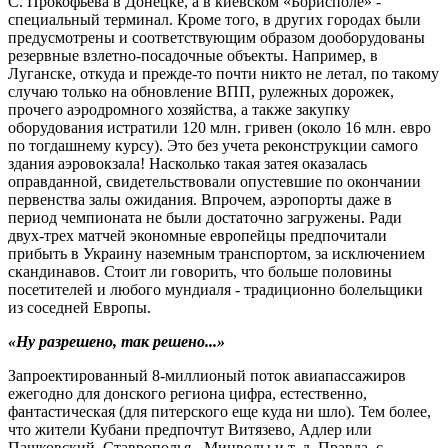
С. Прокофьева в Донецке, а в киевском «Борисполе» -
специальный терминал. Кроме того, в других городах были
предусмотрены и соответствующим образом дооборудованы
резервные взлетно-посадочные объекты. Например, в
Луганске, откуда и прежде-то почти никто не летал, по такому
случаю только на обновление ВПП, рулежных дорожек,
прочего аэродромного хозяйства, а также закупку
оборудования истратили 120 млн. гривен (около 16 млн. евро
по тогдашнему курсу). Это без учета реконструкции самого
здания аэровокзала! Насколько такая затея оказалась
оправданной, свидетельствовали опустевшие по окончании
первенства залы ожидания. Впрочем, аэропорты даже в
период чемпионата не были достаточно загружены. Ради
двух-трех матчей экономные европейцы предпочитали
прибыть в Украину наземным транспортом, за исключением
скандинавов. Стоит ли говорить, что больше половины
посетителей и любого мундиаля - традиционно болельщики
из соседней Европы.
«Ну разрешено, так решено...»
Запроектированный 8-миллионый поток авиапассажиров
ежегодно для донского региона цифра, естественно,
фантастическая (для питерского еще куда ни шло). Тем более,
что жители Кубани предпочтут Витязево, Адлер или
Пашковский, Ставрополья - Минводы и т. д. Правда, с