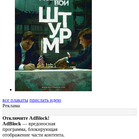
все плакаты
прислать идею
Реклама
Отключите AdBlock!
AdBlock
— вредоносная
программа, блокирующая
отображение части контента.