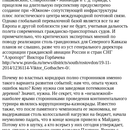
прицелом на длительную перспективу предусмотрено
создание при «Южном» сопутствующей инфраструктуры
плюс логистического центра международной почтовой связи.
Однако глобальной перевалочной базой является все та же
Европа и другой поблизости уже не будет, учитывая дальность
полета современных гражданско-транспортных судов. И
примечательно, что критических экспертных мнений по
поводу реализации столь грандиозных для Северного Кавказа
планов не слышно, разве что из уст генерального директора
ассоциации гражданской авиации России и стран СНГ
"Аэропорт" Виктора Горбачева
http://www.pravda.ru/news/districts/south/rostovdon/19-11-
2014/1236114-Viktor_Gotbachev-0/.
Почему во властных коридорах полно сторонников именно
такого варианта развития событий; нам что, опыта чужих
ошибок мало? Кому нужна сия заведомая потемкинская
деревня? Значит, нужна. Не секрет, что в «незалежной»
наиболее ярыми сторонниками проведения континентального
турнира являлись коррупционеры-казнокрады. Известно
также, что после памятного чемпионата ее экономика, не
выдержавшая столь колоссальной нагрузки на бюджет, начала
неумолимо падать, что в конце концов привело к Майдану.
Потому кто в шутку, а кто всерьез у них сегодня утверждает,
мол, страну в конечном счете развалил Платини. Вместе с