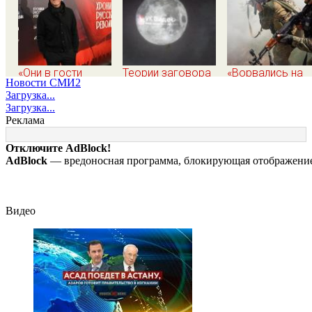
«Они в гости
Теории заговора
«Ворвались на
Новости СМИ2
вдвоем ходят»:
вокруг Луны: физик
плечах, хлопцев
Загрузка...
известная
поставил под
били в упор»:
Загрузка...
журналистка
сомнение снимки
Алексеево-
Реклама
подтвердила роман
NASA
Дружковка ста
Бондарчука и
могильником дл
Отключите AdBlock!
Исаковой
«птах Мадьяра»
AdBlock
— вредоносная программа, блокирующая отображение 
Видео