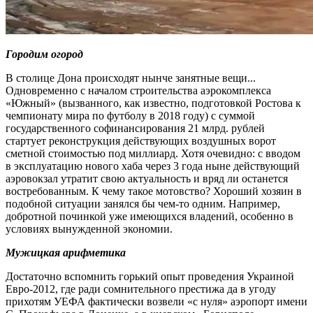
Городим огород
В столице Дона происходят нынче занятные вещи...
Одновременно с началом строительства аэрокомплекса
«Южный» (вызванного, как известно, подготовкой Ростова к
чемпионату мира по футболу в 2018 году) с суммой
государственного софинансирования 21 млрд. рублей
стартует реконструкция действующих воздушных ворот
сметной стоимостью под миллиард. Хотя очевидно: с вводом
в эксплуатацию нового хаба через 3 года ныне действующий
аэровокзал утратит свою актуальность и вряд ли останется
востребованным. К чему такое мотовство? Хороший хозяин в
подобной ситуации занялся бы чем-то одним. Например,
добротной починкой уже имеющихся владений, особенно в
условиях вынужденной экономии.
Мужицкая арифметика
Достаточно вспомнить горький опыт проведения Украиной
Евро-2012, где ради сомнительного престижа да в угоду
прихотям УЕФА фактически возвели «с нуля» аэропорт имени