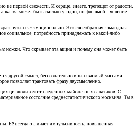
о не первой свежести. И сердце, знаете, трепещет от радости.
сарказма может быть сколько угодно, но флешмоб – явление
 «разгрузиться» эмоционально. Это своеобразная командная
ное социальное, потребность принадлежать к какой-либо
лые
ножки. Что скрывает эта акция и почему она может быть
ется другой смысл, бессознательно впитываемый массами.
орое позволяет трактовать фразу двусмысленно.
ющих целлюлитом от наеденных майонезных салатиков. С
материальное состояние среднестатистического москвича. Ты в
лпы.
Её всегда отличает импульсивность, повышенная