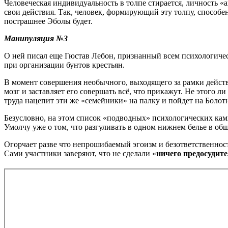
Человеческая индивидуальность в толпе стирается, личность 
свои действия. Так, человек, формирующий эту толпу, способен
пострашнее Эболы будет.
Манипуляция №3
О ней писал еще Гюстав Лебон, признанный всем психологическ
при организации бунтов крестьян.
В момент совершения необычного, выходящего за рамки действ
мозг и заставляет его совершать всё, что прикажут. Не этого 
труда нацепит эти же «семейники» на палку и пойдет на Боло
Безусловно, на этом список «подводных» психологических кам
Умолчу уже о том, что разгуливать в одном нижнем белье в об
Огорчает разве что непрошибаемый эгоизм и безответственност
Сами участники заверяют, что не сделали «
ничего предосудит