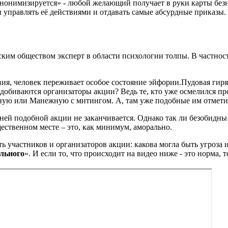
«анонимизируется» - любой желающий получает в руки карты без
 управлять её действиями и отдавать самые абсурдные приказы. 
им обществом эксперт в области психологии толпы. В частности
ия, человек переживает особое состояние эйфории.Пудовая гир
ли добиваются организаторы акции? Ведь те, кто уже осмелился 
тную или Манежную с митингом. А, там уже подобные им отметили
ней подобной акции не заканчивается. Однако так ли безобидны 
щественном месте – это, как минимум, аморально.
ь участников и организаторов акции: какова могла быть угроза
ельного
». И если то, что происходит на видео ниже - это норма, 