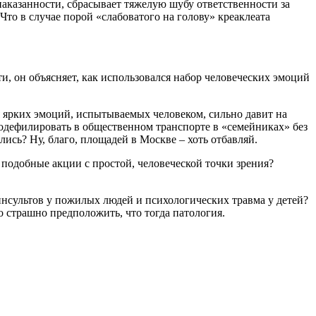
наказанности, сбрасывает тяжелую шубу ответственности за
Что в случае порой «слабоватого на голову» креаклеата
, он объясняет, как использовался набор человеческих эмоций
я ярких эмоций, испытываемых человеком, сильно давит на
продефилировать в общественном транспорте в «семейниках» без
сь? Ну, благо, площадей в Москве – хоть отбавляй.
подобные акции с простой, человеческой точки зрения?
 инсультов у пожилых людей и психологических травма у детей?
то страшно предположить, что тогда патология.