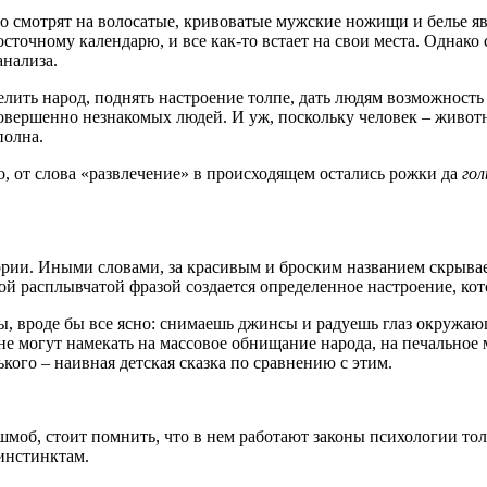
о смотрят на волосатые, кривоватые мужские ножищи и белье явн
точному календарю, и все как-то встает на свои места. Однако 
анализа.
елить народ, поднять настроение толпе, дать людям возможность
совершенно незнакомых людей. И уж, поскольку человек – живот
полна.
о, от слова «развлечение» в происходящем остались рожки да
го
тории. Иными словами, за красивым и броским названием скрыва
ой расплывчатой фразой создается определенное настроение, кот
ны, вроде бы все ясно: снимаешь джинсы и радуешь глаз окружа
не могут намекать на массовое обнищание народа, на печальное 
ького – наивная детская сказка по сравнению с этим.
моб, стоит помнить, что в нем работают законы психологии то
инстинктам.