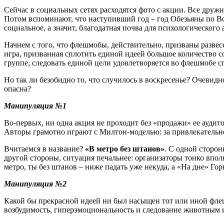
Сейчас в социальных сетях расходятся фото с акции. Все дружн
Потом вспоминают, что наступивший год – год Обезьяны по Вос
социальное, а значит, благодатная почва для психологического 
Начнем с того, что флешмобы, действительно, призваны развес
игра, призванная сплотить единой идеей большое количество 
группе, следовать единой цели удовлетворяется во флешмобе с
Но так ли безобидно то, что случилось в воскресенье? Очевидн
опасна?
Манипуляция №1
Во-первых, ни одна акция не проходит без «продажи» ее ауди
Авторы грамотно играют с Милтон-моделью:
за привлекательн
Вчитаемся в название?
«В метро без штанов»
. С одной сторо
другой стороны, ситуация печальнее: организаторы тонко впол
метро, ты без штанов – ниже падать уже некуда, а «На дне» Гор
Манипуляция №2
Какой бы прекрасной идеей ни был насыщен тот или иной флеш
возбудимость, гиперэмоциональность и следование животным 