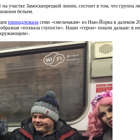
е на участке Замоскворецкой линии, состоит в том, что группа 
нижним бельем.
идея
принадлежала
семи «смельчакам» из Нью-Йорка в далеком 200
еобразная «похвала глупости». Наши «герои» пошли дальше: в и
 окружающим».