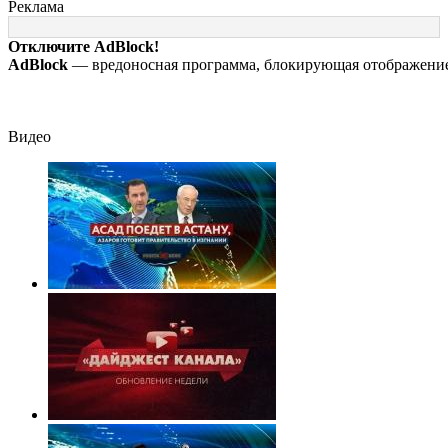
после третьего
аэропорту
русских «нет
Реклама
вызова скорой
Лейпцига
резервов»
Отключите AdBlock!
AdBlock
— вредоносная программа, блокирующая отображение 
Видео