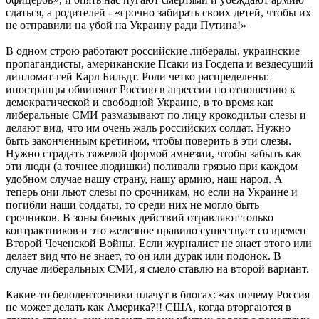
сдаться, а родителей - «срочно забирать своих детей, чтобы их
не отправили на убой на Украину ради Путина!»
В одном строю работают российские либералы, украинские
пропагандисты, американские Псаки из Госдепа и вездесущий
дипломат-гей Карл Бильдт. Роли четко распределены:
иностранцы обвиняют Россию в агрессии по отношению к
демократической и свободной Украине, в то время как
либеральные СМИ размазывают по лицу крокодильи слезы и
делают вид, что им очень жаль российских солдат. Нужно
быть законченным кретином, чтобы поверить в эти слезы.
Нужно страдать тяжелой формой амнезии, чтобы забыть как
эти люди (а точнее людишки) поливали грязью при каждом
удобном случае нашу страну, нашу армию, наш народ. А
теперь они льют слезы по срочникам, но если на Украине и
погибли наши солдаты, то среди них не могло быть
срочников. В зоны боевых действий отравляют только
контрактников и это железное правило существует со времен
Второй Чеченской Войны. Если журналист не знает этого или
делает вид что не знает, то он или дурак или подонок. В
случае либеральных СМИ, я смело ставлю на второй вариант.
Какие-то белоленточники плачут в блогах: «ах почему Россия
не может делать как Америка?!! США, когда вторгаются в