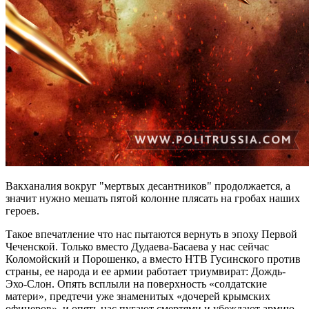
Вакханалия вокруг "мертвых десантников" продолжается, а
значит нужно мешать пятой колонне плясать на гробах наших
героев.
Такое впечатление что нас пытаются вернуть в эпоху Первой
Чеченской. Только вместо Дудаева-Басаева у нас сейчас
Коломойский и Порошенко, а вместо НТВ Гусинского против
страны, ее народа и ее армии работает триумвират: Дождь-
Эхо-Слон. Опять всплыли на поверхность «солдатские
матери», предтечи уже знаменитых «дочерей крымских
офицеров», и опять нас пугают смертями и убеждают армию