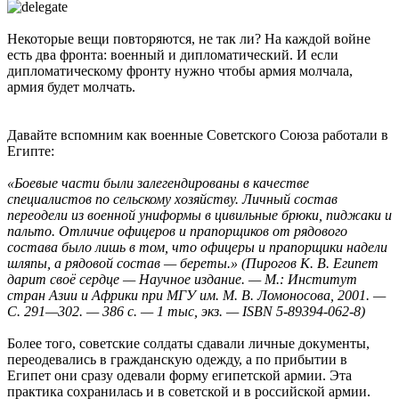
Некоторые вещи повторяются, не так ли? На каждой войне
есть два фронта: военный и дипломатический. И если
дипломатическому фронту нужно чтобы армия молчала,
армия будет молчать.
Давайте вспомним как военные Советского Союза работали в
Египте:
«Боевые части были залегендированы в качестве
специалистов по сельскому хозяйству. Личный состав
переодели из военной униформы в цивильные брюки, пиджаки и
пальто. Отличие офицеров и прапорщиков от рядового
состава было лишь в том, что офицеры и прапорщики надели
шляпы, а рядовой состав — береты.» (Пирогов К. В. Египет
дарит своё сердце — Научное издание. — М.: Институт
стран Азии и Африки при МГУ им. М. В. Ломоносова, 2001. —
С. 291—302. — 386 с. — 1 тыс, экз. — ISBN 5-89394-062-8)
Более того, советские солдаты сдавали личные документы,
переодевались в гражданскую одежду, а по прибытии в
Египет они сразу одевали форму египетской армии. Эта
практика сохранилась и в советской и в российской армии.