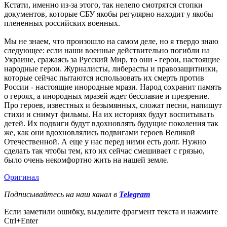
Кстати, именно из-за этого, так нелепо смотрятся стопки
документов, которые СБУ якобы регулярно находит у якобы
плененных российских военных.
Мы не знаем, что произошло на самом деле, но я твердо знаю
следующее: если наши военные действительно погибли на
Украине, сражаясь за Русский Мир, то они - герои, настоящие
народные герои. Журналисты, либерасты и правозащитники,
которые сейчас пытаются использовать их смерть против
России - настоящие инородные мрази. Народ сохранит память
о героях, а инородных мразей ждет бесславие и презрение.
Про героев, известных и безымянных, сложат песни, напишут
стихи и снимут фильмы. На их историях будут воспитывать
детей. Их подвиги будут вдохновлять будущие поколения так
же, как они вдохновлялись подвигами героев Великой
Отечественной. А еще у нас перед ними есть долг. Нужно
сделать так чтобы тем, кто их сейчас смешивает с грязью,
было очень некомфортно жить на нашей земле.
Оригинал
Подписывайтесь на наш канал в
Telegram
Если заметили ошибку, выделите фрагмент текста и нажмите
Ctrl+Enter