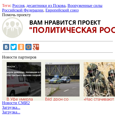
Теги
:
Россия
,
десантники из Пскова
,
Вооруженные силы
Российской Федерации
,
Европейский союз
Помочь проекту
Новости партнеров
В Уфе умерла
Bild: дрон со
«Нас стачивают
Новости СМИ2
девушка, попавшая
взрывчаткой
КАБами по 3 тон
Загрузка...
в больницу лишь
обнаружили в
а в уши льют, чт
Загрузка...