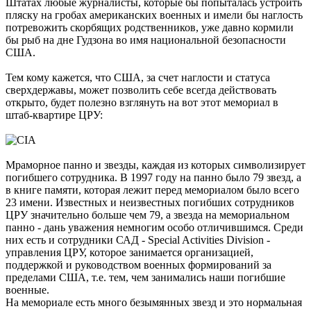
Штатах любые журналисты, которые бы попыталась устроить
пляску на гробах американских военных и имели бы наглость
потревожить скорбящих родственников, уже давно кормили
бы рыб на дне Гудзона во имя национальной безопасности
США.
Тем кому кажется, что США, за счет наглости и статуса
сверхдержавы, может позволить себе всегда действовать
открыто, будет полезно взглянуть на вот этот мемориал в
штаб-квартире ЦРУ:
Мраморное панно и звезды, каждая из которых символизирует
погибшего сотрудника. В 1997 году на панно было 79 звезд, а
в книге памяти, которая лежит перед мемориалом было всего
23 имени. Известных и неизвестных погибших сотрудников
ЦРУ значительно больше чем 79, а звезда на мемориальном
панно - дань уважения немногим особо отличившимся. Среди
них есть и сотрудники САД - Special Activities Division -
управления ЦРУ, которое занимается организацией,
поддержкой и руководством военных формирований за
пределами США, т.е. тем, чем занимались наши погибшие
военные.
На мемориале есть много безымянных звезд и это нормальная