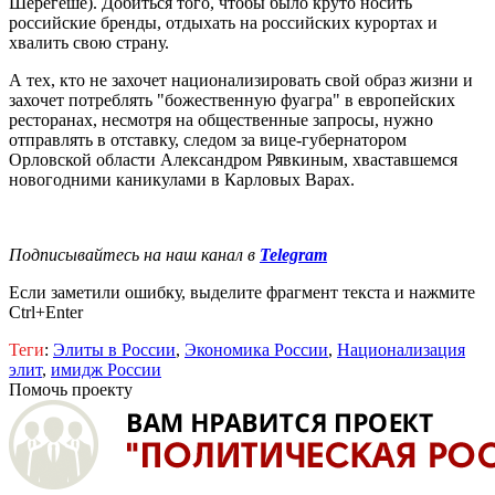
Шерегеше). Добиться того, чтобы было круто носить
российские бренды, отдыхать на российских курортах и
хвалить свою страну.
А тех, кто не захочет национализировать свой образ жизни и
захочет потреблять "божественную фуагра" в европейских
ресторанах, несмотря на общественные запросы, нужно
отправлять в отставку, следом за вице-губернатором
Орловской области Александром Рявкиным, хваставшемся
новогодними каникулами в Карловых Варах.
Подписывайтесь на наш канал в
Telegram
Если заметили ошибку, выделите фрагмент текста и нажмите
Ctrl+Enter
Теги
:
Элиты в России
,
Экономика России
,
Национализация
элит
,
имидж России
Помочь проекту