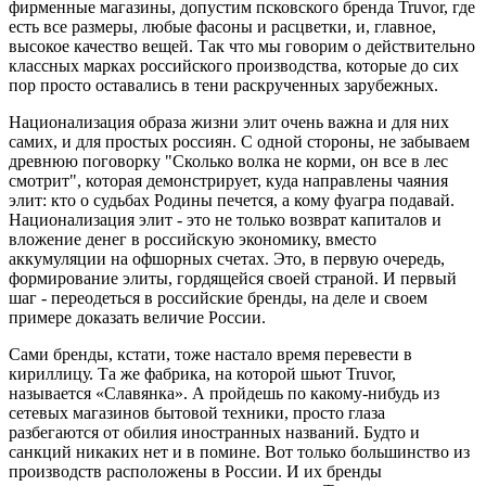
фирменные магазины, допустим псковского бренда
Truvor, где
есть все размеры, любые фасоны и расцветки, и, главное,
высокое качество вещей. Так что мы говорим о действительно
классных марках российского производства, которые до сих
пор просто оставались в тени раскрученных зарубежных.
Национализация образа жизни элит очень важна и для них
самих, и для простых россиян. С одной стороны, не забываем
древнюю поговорку "Сколько волка не корми, он все в лес
смотрит", которая демонстрирует, куда направлены чаяния
элит: кто о судьбах Родины печется, а кому фуагра подавай.
Национализация элит - это не только возврат капиталов и
вложение денег в российскую экономику, вместо
аккумуляции на офшорных счетах. Это, в первую очередь,
формирование элиты, гордящейся своей страной. И первый
шаг - переодеться в российские бренды, на деле и своем
примере доказать величие России.
Сами бренды, кстати, тоже настало время перевести в
кириллицу. Та же фабрика, на которой шьют
Truvor,
называется «Славянка». А пройдешь по какому-нибудь из
сетевых магазинов бытовой техники, просто глаза
разбегаются от обилия иностранных названий. Будто и
санкций никаких нет и в помине. Вот только большинство из
производств расположены в России. И их бренды