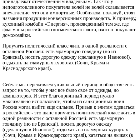
принадлежат отечественным владельцам. Так что у
неподготовленного покупателя волей не волей складывается
впечатление, что они импортные. Особняком, пожалуй, стоят
названия продукции конверсионных производств. К примеру,
кухонный комбайн «Энергия», произведенный там же, где
флагманы российского космического флота, охотно покупают
домохозяйки.
Приучить политический класс жить в одной реальности с
остальной Россией: есть мраморную говядину (но из
Брянска!), носить дорогую одежду (сделанную в Иваново!),
отдыхать на гламурных курортах (Сочи, Крыма и
Краснодарского края!).
Сейчас мы переживаем уникальный период: в обществе есть
запрос на то, чтобы у нас все было свое от одежды, до
компьютеров. И этот благоприятный период нужно
максимально использовать, чтобы из санкционных войн
Россия могла выйти еще сильнее. Призыв к элитам одеваться
в российское - это шанс приучить политический класс жить в
одной реальности с остальной Россией: есть мраморную
говядину (но из Брянска!), носить дорогую одежду
(сделанную в Иваново!), отдыхать на гламурных курортах
(Сочи, Крыма и Краснодарского края!), кататься на лыжах (в