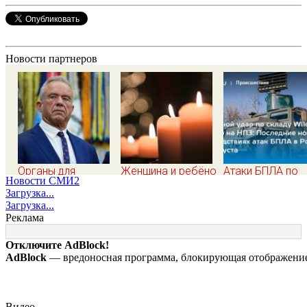
Новости партнеров
Органы для
Женщина и ребёнок
Атаки БПЛА по
Новости СМИ2
пересадки «черные
погибли из-за
регионам Росси
Загрузка...
трансплантологи»
непогоды в
последние ново
Загрузка...
извлекали у еще
Смоленске
на 7 августа 202
Реклама
живых пациентов
последствия, ат
на склады
Отключите AdBlock!
Wildberries,
AdBlock
— вредоносная программа, блокирующая отображение 
состояние
пострадавших
Видео