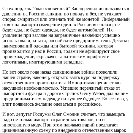
С тех пор, как "благословенный" Запад решил использовать в
давлении на Россию санкции по поводу и без, не утихают
споры: смириться или отвечать той же монетой. Либеральный
ответ на импортозамещение один: в России все плохо, не
будет еды, не будет одежды, не будет автомобилей. Их
умиление при взгляде на заграничные наклейки успешно
использовали, кстати, российские предприниматели. Десятки
наименований одежды или бытовой техники, которая
производится у нас в России, годами не афишируют свое
происхождение, скрываясь за латинским шрифтом и
логотипами, имитирующими западные.
Но вот около года назад санкционные войны позволили
нашей стране, наконец, открыто взять курс на поддержку
отечественного производителя. Импортозамещение стало
насущной необходимостью. Успешно пережитый отказ от
импортного фуагра и дорогих тряпок Gerry Weber, дал нашим
предпринимателем надежду на лучшее будущее. Более того, у
элит появилось желание одеваться в российское.
И вот, депутат Госдумы Олег Смолин считает, что замещать
надо не только импорт заграничных товаров, но и
иностранную моду. При этом парламентарий предлагает
цивилизованную схему по внедрению отечественных марок