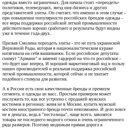
одежды вместо заграничных. Для начала стоит «переодеть»
политиков, телеведущих, звезд шоу-бизнеса и других
представителей элиты. Он считает, что именно в этом случае -
при повышении популярности российских брендов одежды -
все меры поддержки российской легкой промышленности
действительно хорошо сработают и результаты будут видны
уже в течение года-двух.
Призыв Смолина переодеть элиты - это не путь украинской
Верховной Рады, которая в националистическом кураже
натягивала на себя вышиванки. Если российские депутаты
снимут "Армани" и заменят гардероб на что-то российское -
это будет шаг вперед. И хороший маркетинговый ход в пользу
наших производителей и реальная поддержка российской
легкой промышленности, которой сейчас и не хватает
подобного стимула для развития.
А в России есть свои качественные бренды и премиум
сегмента, и одежды ан масс. Простым примером может
послужить то, как все устроено с продажей мужских
костюмов в регионах: живя не в Москве, купить мужской
костюм иностранного бренда почти невозможно. И дело вовсе
не в деньгах, ведь в "нестолицы", чаще всего, завозятся
товары не последнего модного сезона и очень ограниченного
ряда размеров. Поэтому модникам прямая дорога в