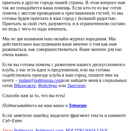
приехать в другие города нашей страны. В этом вопросе нам
так же понадобится ваша помощь. Если кто-то из вас готов
помочь с местом проведения и приглашением гостей, то мы
готовы будем приехать в ваш город с большой радостью.
Приехать за свой счет, разумеется, и в ограниченном составе,
но ведь с чего-то надо начинать.
Мы не зря называем наш онлайн-журнал народным. Мы
действительно выслушиваем ваше мнение о том как нам
развиваться, как совершенствоваться. Ваше мнение для нас
очень важно.
Если вы готовы помочь с развитием нашего дискуссионного
клуба, у вас есть идеи и предложения, или вы готовы
содействовать приезду клуба в ваш город, пишите мне на
почту –
ruslan@politrussia.com
или найдите меня в социальных
сетях
ВКонтакте
,
Фейсбуке
или
Твиттере
.
Спасибо вам за то, что вы есть!
Подписывайтесь на наш канал в
Telegram
Если заметили ошибку, выделите фрагмент текста и нажмите
Ctrl+Enter
Теги
:
Politrussia
,
Politrussia.com
,
POLITRUSSIA LIVE
,