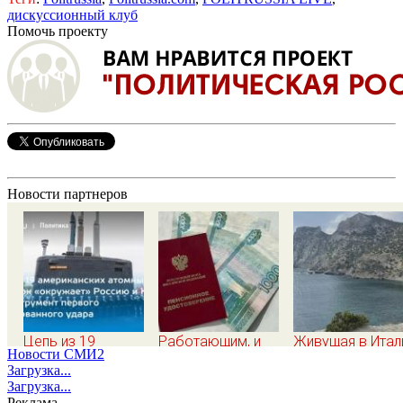
дискуссионный клуб
Помочь проекту
Новости партнеров
Цепь из 19
Работающим, и
Живущая в Итал
Новости СМИ2
американских
неработающим: по
русская сравни
Загрузка...
атомных подлодок
27 400 рублей
жизнь в Европе 
Загрузка...
«окружает»
вручат
Крыму
Реклама