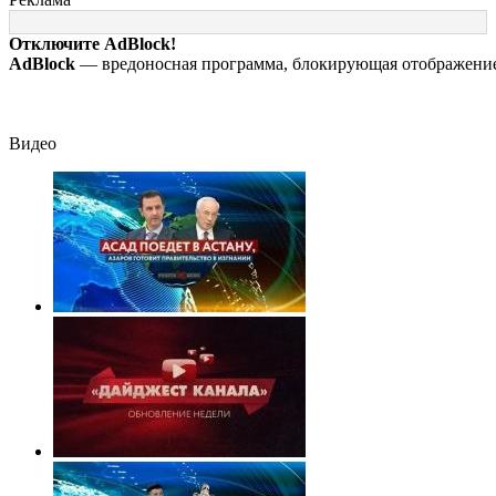
Россию и Китай: это
пенсионерам в
инструмент
сентябре -
Отключите AdBlock!
первого
PrimaMedia.ru
AdBlock
— вредоносная программа, блокирующая отображение 
массированного
удара
Видео