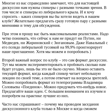
Многие из вас справедливо замечают, что для настоящей
дискуссии нам нужны спикеры с разными точками зрения. В
том числе и спикеры из либерального крыла. И я хочу
спросить – каких спикеров вы бы хотели видеть в нашем
клубе? Желательно предлагать сразу готовую пару с разными
мнениями и тему для обсуждения.
При этом я прошу вас быть максимальными реалистами. Надо
четко понимать, что сейчас к нам не придут ни Путин, ни
Медведев, ни Жириновский с Зюгановым. Даже Навальный с
его псевдо либеральной тусовкой на 99,9% проигнорирует
наше приглашение. Хотя мы можем и попробовать )
Второй важный вопрос по клубу – это сам формат дискуссии.
Тут мы можем экспериментировать и пробовать сколько нам
будет угодно, лишь бы это не было скучно. Можно оставить
текущий формат, когда каждый спикер читает небольшую
лекцию по своей теме, а потом отвечает на вопросы зрителей.
Можно попробовать формат из телепрограммы Владимира
Соловьева «Поединок». Можно придумать что-нибудь новое.
Предлагайте ваши идеи. С большим вниманием их изучим и
попробуем на практике лучшие из них.
Часто нас спрашивают – почему мы проводим заседания
дискуссионного клуба только в Москве и когда сможем