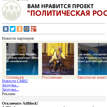
Новости партнеров
Соловьёв
Россиянам
Европа не знает
Новости СМИ2
объяснил, почему
рассказали,
что делать с ми
Загрузка...
считает новую
сокращает ли
на Украине:
Загрузка...
крупную войну в
жизнь ночная
остановка боев
Реклама
Европе неизбежной
работа
грозит для нее
хаосом
Отключите AdBlock!