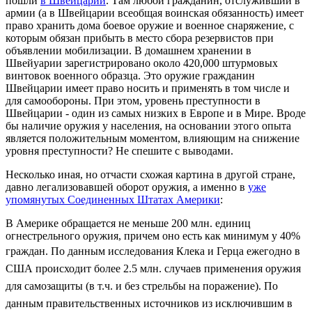
пошли
в Швейцарии
. Там любой гражданин, отслуживший в
армии (а в Швейцарии всеобщая воинская обязанность) имеет
право хранить дома боевое оружие и военное снаряжение, с
которым обязан прибыть в место сбора резервистов при
объявлении мобилизации. В домашнем хранении в
Швейуарии зарегистрировано около 420,000 штурмовых
винтовок военного образца. Это оружие гражданин
Швейцарии имеет право носить и применять в том числе и
для самообороны. При этом, уровень преступности в
Швейцарии - один из самых низких в Европе и в Мире. Вроде
бы наличие оружия у населения, на основании этого опыта
является положительным моментом, влияющим на снижение
уровня преступности? Не спешите с выводами.
Несколько иная, но отчасти схожая картина в другой стране,
давно легализовавшей оборот оружия, а именно в
уже
упомянутых Соединенных Штатах Америки
:
В Америке обращается не меньше 200 млн. единиц
огнестрельного оружия, причем оно есть как минимум у 40%
граждан.
По данным исследования Клека и Герца ежегодно в
США происходит более 2.5 млн. случаев применения оружия
для самозащиты (в т.ч. и без стрельбы на поражение).
По
данным правительственных источников из исключившим в