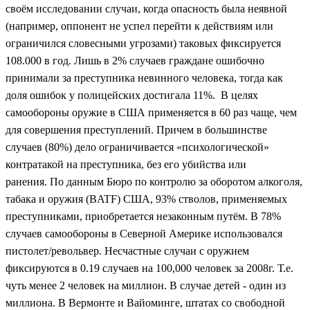
своём исследовании случаи, когда опасность была неявной
(например, оппонент не успел перейти к действиям или
ограничился словесными угрозами) таковых фиксируется
108.000 в год.
Лишь в 2% случаев граждане ошибочно
принимали за преступника невинного человека, тогда как
доля ошибок у полицейских достигала 11%.
В целях
самообороны оружие в США применяется в 60 раз чаще, чем
для совершения преступлений. Причем в большинстве
случаев (80%) дело ограничивается «психологической»
контратакой на преступника, без его убийства или
ранения.
По данным Бюро по контролю за оборотом алкоголя,
табака и оружия (BATF) США, 93% стволов, применяемых
преступниками, приобретается незаконным путём.
В 78%
случаев самообороны в Северной Америке использовался
пистолет/револьвер.
Несчастные случаи с оружием
фиксируются в 0.19 случаев на 100,000 человек за 2008г. Т.е.
чуть менее 2 человек на миллион. В случае детей - один из
миллиона.
В Вермонте и Вайоминге, штатах со свободной