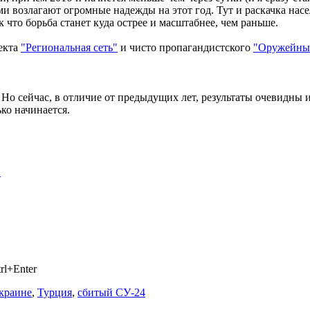
ми возлагают огромные надежды на этот год. Тут и раскачка нас
 что борьба станет куда острее и масштабнее, чем раньше.
оекта
"Региональная сеть"
и чисто пропагандистского
"Оружейный
 Но сейчас, в отличие от предыдущих лет, результаты очевидны 
ко начинается.
2
rl+Enter
краине
,
Турция
,
сбитый СУ-24