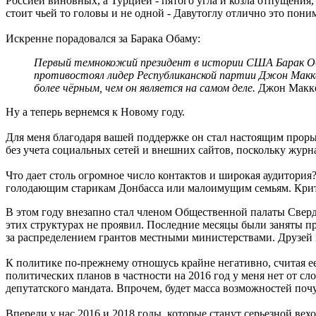
Россией виновных, а Турцией - пятого угла и козла отпущения,
стоит чьей то головы и не одной - Давутоглу отлично это поним
Искренне порадовался за Барака Обаму:
Первый темнокожий президент в истории США Барак Обам
противостоял лидер Республиканской партии Джон Макк
более чёрным, чем он является на самом деле.
Джон Маккей
Ну а теперь вернемся к Новому году.
Для меня благодаря вашей поддержке он стал настоящим проры
без учета социальных сетей и внешних сайтов, поскольку журн
Что дает столь огромное число контактов и широкая аудитория
голодающим старикам Донбасса или малоимущим семьям. Критер
В этом году внезапно стал членом Общественной палаты Сверд
этих структурах не проявил. Последние месяцы были заняты 
за распределением грантов местными министерствами. Друзей мн
К политике по-прежнему отношусь крайне негативно, считая е
политических планов в частности на 2016 год у меня нет от сло
депутатского мандата. Впрочем, будет масса возможностей поч
Впереди у нас 2016 и 2018 годы, которые станут серьезной вехо