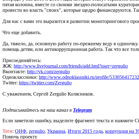
пятая колонна, вместе со своими звездно-полосатыми куратора
провести во власть "своих", которые щедро финансируются. Так
Для нас с вами это выразится в развитии мониторингового пр
Что еще добавить.
Да, тяжело, да, основную работу по-прежнему веду в одиночку.
помощь детям, или антикоррупционная работа. Так что все толь
Присоединяйтесь:
ЖЖ:
http://www.livejournal.com/friends/add.bml?user=zergulio
Вконтакте:
http://vk.com/zergulio
Одноклассники:
http://www.odnoklassniki.ru/profile/53305641723
Twitter:
https://twitter.com/Zergulio
С уважением, Сергей Zergulio Колясников.
Подписывайтесь на наш канал в
Telegram
Если заметили ошибку, выделите фрагмент текста и нажмите Ct
Теги
:
ОНФ
,
zergulio
,
Украина
,
Итоги 2015 года
,
коррупция на У
Помочь проекту