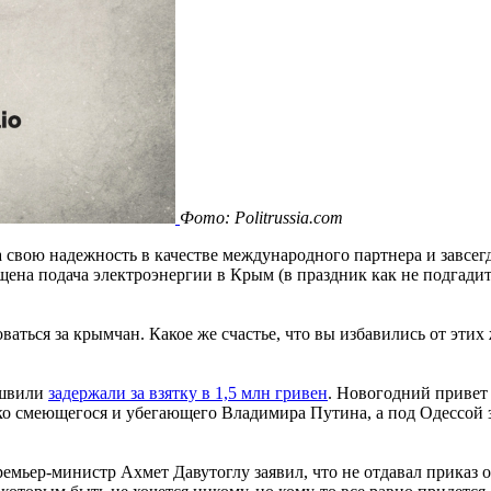
Фото: Politrussia.com
 свою надежность в качестве международного партнера и завсег
ащена подача электроэнергии в Крым (в праздник как не подгади
аться за крымчан. Какое же счастье, что вы избавились от этих
ашвили
задержали за взятку в 1,5 млн гривен
. Новогодний привет
ко смеющегося и убегающего Владимира Путина, а под Одессой з
ремьер-министр Ахмет Давутоглу заявил, что не отдавал приказ 