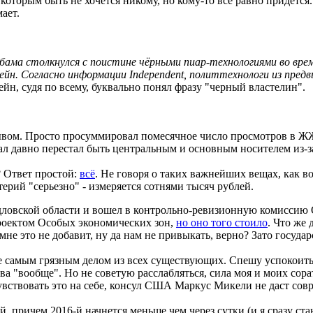
 которым быть не хочется никому, но кому-то все равно придетс
ает.
а столкнулся с поистине чёрными пиар-технологиями во время 
ейн. Согласно информации Independent, политтехнологи из пре
н, судя по всему, буквально понял фразу "черный властелин".
вом. Просто просуммировал помесячное число просмотров в ЖЖ в
ал давно перестал быть центральным и основным носителем из-з
? Ответ простой:
всё
. Н
е говоря о таких важнейших вещах, как в
ий "серьезно" - измеряется сотнями тысяч рублей.
ловской области и вошел в контрольно-ревизионную комиссию О
проектом Особых экономических зон,
но оно того стоило
. Что же 
е это не добавит, ну да нам не привыкать, верно? Зато государ
е самым грязным делом из всех существующих. Спешу успокоить 
ва "вообще". Но не советую расслабляться, сила моя и моих сора
увствовать это на себе, консул США Маркус Микели не даст совр
й, причем 2016-й начнется меньше чем через сутки (и я сразу ста