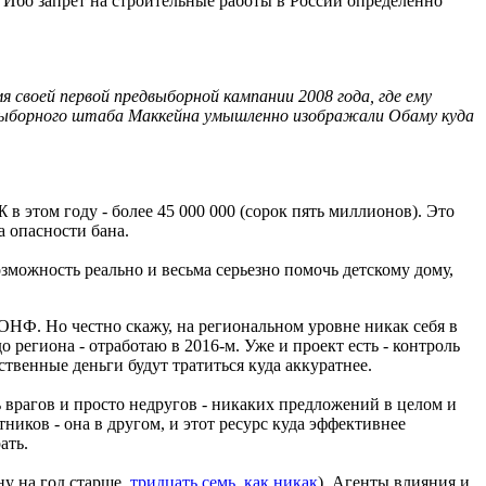
я. Ибо запрет на строительные работы в России определенно
своей первой предвыборной кампании 2008 года, где ему
двыборного штаба Маккейна умышленно изображали Обаму куда
 этом году - более 45 000 000 (сорок пять миллионов). Это
а опасности бана.
озможность реально и весьма серьезно помочь детскому дому,
НФ. Но честно скажу, на региональном уровне никак себя в
до региона - отработаю в 2016-м. Уже и проект есть - контроль
ственные деньги будут тратиться куда аккуратнее.
врагов и просто недругов - никаких предложений в целом и
тников - она в другом, и этот ресурс куда эффективнее
ать.
ну на год старше,
тридцать семь, как никак
). Агенты влияния и