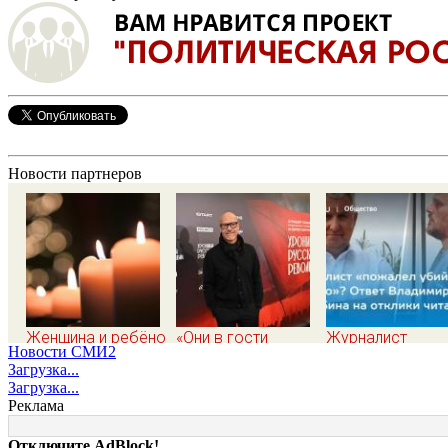
Новости партнеров
Женщина и ребёнок
«Они в гости
Журналист
Новости СМИ2
погибли из-за
вдвоем ходят»:
«пожалел убийц
Загрузка...
непогоды в
известная
ученого»? Ответ
Загрузка...
Смоленске
журналистка
Владимира
Реклама
подтвердила роман
Ворсобина на
Бондарчука и
отклики читател
Отключите AdBlock!