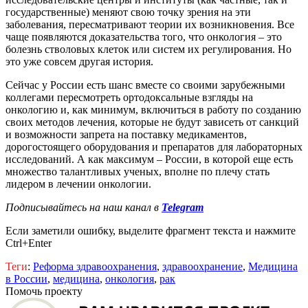
государственные) меняют свою точку зрения на эти
заболевания, пересматривают теории их возникновения. Все
чаще появляются доказательства того, что онкология – это
болезнь стволовых клеток или систем их регулирования. Но
это уже совсем другая история.
Сейчас у России есть шанс вместе со своими зарубежными
коллегами пересмотреть ортодоксальные взгляды на
онкологию и, как минимум, включиться в работу по созданию
своих методов лечения, которые не будут зависеть от санкций
и возможности запрета на поставку медикаментов,
дорогостоящего оборудования и препаратов для лабораторных
исследований. А как максимум – России, в которой еще есть
множество талантливых ученых, вполне по плечу стать
лидером в лечении онкологии.
Подписывайтесь на наш канал в
Telegram
Если заметили ошибку, выделите фрагмент текста и нажмите
Ctrl+Enter
Теги
:
Реформа здравоохранения
,
здравоохранение
,
Медицина
в России
,
медицина
,
онкология
,
рак
Помочь проекту