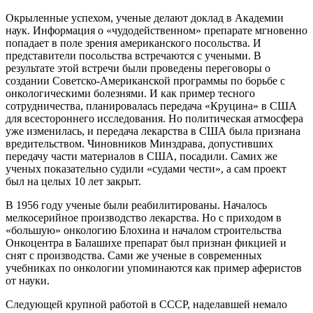
Окрыленные успехом, ученые делают доклад в Академии
наук. Информация о «чудодейственном» препарате мгновенно
попадает в поле зрения американского посольства. И
представители посольства встречаются с учеными. В
результате этой встречи были проведены переговоры о
создании Советско-Американской программы по борьбе с
онкологическими болезнями. И как пример тесного
сотрудничества, планировалась передача «Круцина» в США
для всестороннего исследования. Но политическая атмосфера
уже изменилась, и передача лекарства в США была признана
вредительством. Чиновников Минздрава, допустивших
передачу части материалов в США, посадили. Самих же
ученых показательно судили «судами чести», а сам проект
был на целых 10 лет закрыт.
В 1956 году ученые были реабилитированы. Началось
мелкосерийное производство лекарства. Но с приходом в
«большую» онкологию Блохина и началом строительства
Онкоцентра в Балашихе препарат был признан фикцией и
снят с производства. Сами же ученые в современных
учебниках по онкологии упоминаются как пример аферистов
от науки.
Следующей крупной работой в СССР, наделавшей немало