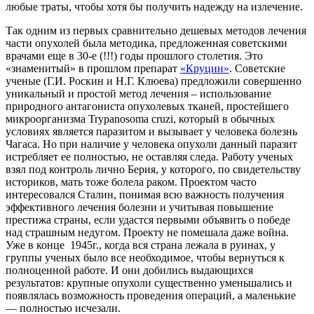
любые траты, чтобы хотя бы получить надежду на излечение.
Так одним из первых сравнительно дешевых методов лечения
части опухолей была методика, предложенная советскими
врачами еще в 30-е (!!!) годы прошлого столетия. Это
«знаменитый» в прошлом препарат
«Круцин»
. Советские
ученые (Г.И. Роскин и Н.Г. Клюева) предложили совершенно
уникальный и простой метод лечения – использование
природного антагониста опухолевых тканей, простейшего
микроорганизма Trypanosoma cruzi, который в обычных
условиях является паразитом и вызывает у человека болезнь
Чагаса. Но при наличие у человека опухоли данный паразит
истребляет ее полностью, не оставляя следа. Работу ученых
взял под контроль лично Берия, у которого, по свидетельству
историков, мать тоже болела раком. Проектом часто
интересовался Сталин, понимая всю важность получения
эффективного лечения болезни и учитывая повышение
престижа страны, если удастся первыми объявить о победе
над страшным недугом. Проекту не помешала даже война.
Уже в конце 1945г., когда вся страна лежала в руинах, у
группы ученых было все необходимое, чтобы вернуться к
полноценной работе. И они добились выдающихся
результатов: крупные опухоли существенно уменьшались и
появлялась возможность проведения операций, а маленькие
— полностью исчезали.