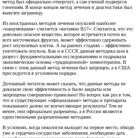
метод был официально отвергнут, а сам ученый подвергся
гонениям. В конце концов метод лечения и диагностики был
вывезен заграницу.
Из иностранных методов лечения опухолей наиболее
«нашумевшим» считается «витамин B17». Считается, что это
довольно опасное вещество, которое встречается почти во
всех косточковых фруктах, может эффективно сдерживать
рост опухолевых клеток. А на ранних стадиях – эффективно
уничтожать опухоль. Как и в СССР, данная методика шла в
разрез с фундаментальными исследованиями и подрывала
экономические основы «традиционной» химиотерапии. В
связи с этим данный метод лечения был запрещен, а в США
преследуется в уголовном порядке.
Дотошный читатель может сказать, что данные методы не
доказали свою эффективность и были закрыты или
запрещены совершенно правильно! Но вопрос как раз в том,
что и существующие «официальные» методы и препараты
показывают далеко не впечатляющие результаты! Тем не
менее, они официально разрешены, а в России являются
единственными разрешенными методами.
В условиях, когда онкология выходит на первое место, обходя
уже и сердечно-сосудистые заболевания, необходимо дать