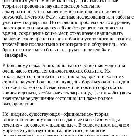
российским ученым возможность разрабатывать новые
теории и проводить научные эксперименты по
альтернативным направлениям возникновения и лечения
опухолей. Пусть это будут частные исследования или работы с
участием государства. Но оставлять проблему на том уровне,
на котором она находится сейчас (сокращение количества
врачей, сокращение койко-мест, отказ врачей выписывать
наркотические препараты из-за боязни уголовного наказания,
тяжелейшие последствия химиотерапии и облучения) – это
бросать сотни тысяч больных в руки «целителей» и
«знахарей».
К большому сожалению, но наша отечественная медицина
очень часто отвергает онкологических больных. Их
отказываются принимать в стационары, врачи не хотят их
ставить на учет. Больные вынуждены бороться один на один
со своей болезнью. Всеми силами пытаются собрать хоть
какие-то деньги, чтобы выехать заграницу, где им «обещают»
значительное улучшение состояния или даже полное
выздоровление.
Но, видимо, существующая «официальная» теория
возникновения опухолей и созданные на ее базе методы
лечения - не совсем «правильные». В современном научном
мире уже существует понимание этого, и многие
исследовательские центры и институты (как частные, так и