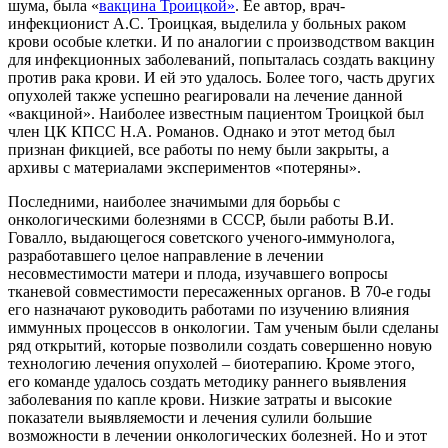
шума, была «
вакцина Троицкой»
. Ее автор, врач-
инфекционист А.С. Троицкая, выделила у больных раком
крови особые клетки. И по аналогии с производством вакцин
для инфекционных заболеваний, попыталась создать вакцину
против рака крови. И ей это удалось. Более того, часть других
опухолей также успешно реагировали на лечение данной
«вакциной». Наиболее известным пациентом Троицкой был
член ЦК КПСС Н.А. Романов. Однако и этот метод был
признан фикцией, все работы по нему были закрыты, а
архивы с материалами экспериментов «потеряны».
Последними, наиболее значимыми для борьбы с
онкологическими болезнями в СССР, были работы В.И.
Говалло, выдающегося советского ученого-иммунолога,
разработавшего целое направление в лечении
несовместимости матери и плода, изучавшего вопросы
тканевой совместимости пересаженных органов. В 70-е годы
его назначают руководить работами по изучению влияния
иммунных процессов в онкологии. Там ученым были сделаны
ряд открытий, которые позволили создать совершенно новую
технологию лечения опухолей – биотерапию. Кроме этого,
его команде удалось создать методику раннего выявления
заболевания по капле крови. Низкие затраты и высокие
показатели выявляемости и лечения сулили большие
возможности в лечении онкологических болезней. Но и этот