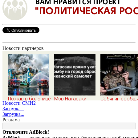
Новости партнеров
Пожар в больнице
Мэр Нагасаки
Собянин сообщ
Новости СМИ2
в Подольске
прямо указал, что
об уничтожении
Загрузка...
ликвидирован,
бомбу на город
трёх дронов над
Загрузка...
проведена
сбросил
Москвой
Реклама
эвакуация
американский
самолет
Отключите AdBlock!
AdBlock
— вредоносная программа, блокирующая отображение 