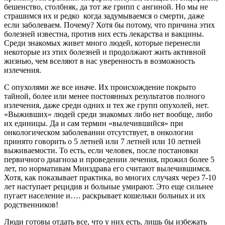
бешенство, столбняк, да тот же грипп с ангиной. Но мы не
страшимся их и редко когда задумываемся о смерти, даже
если заболеваем. Почему? Хотя бы потому, что причина этих
болезней известна, против них есть лекарства и вакцины.
Среди знакомых живет много людей, которые перенесли
некоторые из этих болезней и продолжают жить активной
жизнью, чем вселяют в нас уверенность в возможность
излечения.
С опухолями же все иначе. Их происхождение покрыто
тайной, более или менее постоянных результатов полного
излечения, даже среди одних и тех же групп опухолей, нет.
«Выживших» людей среди знакомых либо нет вообще, либо
их единицы. Да и сам термин «вылечившийся» при
онкологическом заболевании отсутствует, в онкологии
принято говорить о 5 летней или 7 летней или 10 летней
выживаемости. То есть, если человек, после постановки
первичного диагноза и проведении лечения, прожил более 5
лет, по нормативам Минздрава его считают вылечившимся.
Хотя, как показывает практика, во многих случаях через 7-10
лет наступает рецидив и больные умирают. Это еще сильнее
пугает население и…. раскрывает кошельки больных и их
родственников!
Люди готовы отдать все, что у них есть, лишь бы избежать