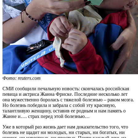
Фото: reuters.com
СМИ сообщили печальную новость: скончалась российская
певица и актриса Жанна Фриске. Последние несколько лет
она мужественно боролась с тяжелой болезнью – раком мозга.
Но болезнь победила и забрала с собой эту красивую,
талантливую женщину, оставив ее родным и нам память о
Жанне и…. страх перед этой болезнью…
Уже в который раз жизнь дает нам доказательство того, что
болезнь не щадит ни молодых, ни старых, ни богатых, ни
нищих, ни известных, ни простых. Почти каждый день из