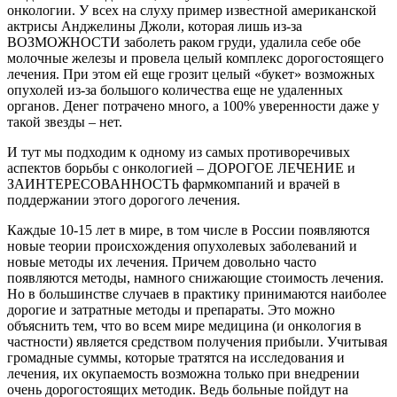
онкологии. У всех на слуху пример известной американской
актрисы Анджелины Джоли, которая лишь из-за
ВОЗМОЖНОСТИ заболеть раком груди, удалила себе обе
молочные железы и провела целый комплекс дорогостоящего
лечения. При этом ей еще грозит целый «букет» возможных
опухолей из-за большого количества еще не удаленных
органов. Денег потрачено много, а 100% уверенности даже у
такой звезды – нет.
И тут мы подходим к одному из самых противоречивых
аспектов борьбы с онкологией – ДОРОГОЕ ЛЕЧЕНИЕ и
ЗАИНТЕРЕСОВАННОСТЬ фармкомпаний и врачей в
поддержании этого дорогого лечения.
Каждые 10-15 лет в мире, в том числе в России появляются
новые теории происхождения опухолевых заболеваний и
новые методы их лечения. Причем довольно часто
появляются методы, намного снижающие стоимость лечения.
Но в большинстве случаев в практику принимаются наиболее
дорогие и затратные методы и препараты. Это можно
объяснить тем, что во всем мире медицина (и онкология в
частности) является средством получения прибыли. Учитывая
громадные суммы, которые тратятся на исследования и
лечения, их окупаемость возможна только при внедрении
очень дорогостоящих методик. Ведь больные пойдут на