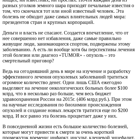
разных уголков земного шара приходят печальные известия о
том, что скончался тот или иной известный человек. Эта
болезнь не обходит даже самых влиятельных людей мира:
президентов стран и крупных корпораций.
Деньги и власть не спасают. Создается впечатление, что от
нее совершенно нет избавления, даже самые правильно
живущие люди, занимающиеся спортом, подвержены этому
заболеванию. А есть ли вообще хотя бы перспективы лечения
этой болезни или диагноз «TUMOR» - опухоль – это
смертельный приговор?
Ведь на сегодняшний день в мире на изучение и разработку
эффективного лечения опухолевых заболеваний тратиться
огромное количество денег. Одни лишь США ежегодно
выделяют на лечение онкологических больных более $100
млрд, что в несколько раз больше, чем весь бюджет
здравоохранения России на 2015г. (406 млрд руб.). При этом
на научные исследования по биохимии происхождения
опухолей и создание новых лекарств тратится еще по $200
млрд. И все равно эта болезнь процветает даже у них.
В повседневной жизни есть большое количество болезней,
которые могут привести к смерти за очень короткий
промежуток времени: инфаркт, инсульт, клещевой энцефалит,