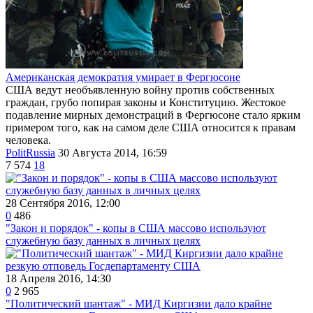
Американская демократия умирает в Фергюсоне
США ведут необъявленную войну против собственных
граждан, грубо попирая законы и Конституцию. Жестокое
подавление мирных демонстраций в Фергюсоне стало ярким
примером того, как на самом деле США относится к правам
человека.
PolitRussia
30 Августа 2014, 16:59
7 574
18
28 Сентября 2016, 12:00
0
486
"Закон и порядок" - копы в США массово используют
служебную базу данных в личных целях
18 Апреля 2016, 14:30
0
2 965
"Политический шантаж" - МИД Киргизии дало крайне