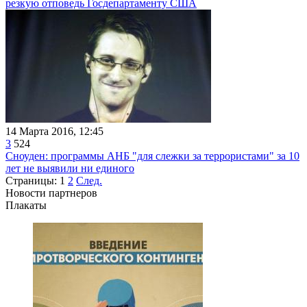
резкую отповедь Госдепартаменту США
14 Марта 2016, 12:45
3
524
Сноуден: программы АНБ "для слежки за террористами" за 10
лет не выявили ни единого
Страницы:
1
2
След.
Новости партнеров
Плакаты