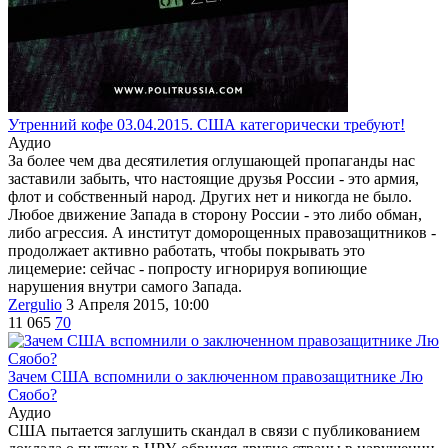
Утренний кофе 03.04.2015. США категорически требуют!
Аудио
За более чем два десятилетия оглушающей пропаганды нас
заставили забыть, что настоящие друзья России - это армия,
флот и собственный народ. Других нет и никогда не было.
Любое движение Запада в сторону России - это либо обман,
либо агрессия. А институт доморощенных правозащитников -
продолжает активно работать, чтобы покрывать это
лицемерие: сейчас - попросту игнорируя вопиющие
нарушения внутри самого Запада.
Zergulio
3 Апреля 2015, 10:00
11 065
70
Зачем США вспомнили о заключенном правозащитнике Лю
Сяобо?
Аудио
США пытается заглушить скандал в связи с публикованием