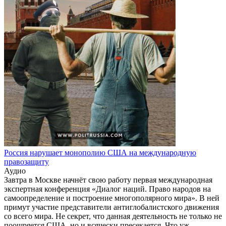
Россия нарушает монополию США на международную
правозащиту
Аудио
Завтра в Москве начнёт свою работу первая международная
экспертная конференция «Диалог наций. Право народов на
самоопределение и построение многополярного мира». В ней
примут участие представители антиглобалистского движения
со всего мира. Не секрет, что данная деятельность не только не
поощряется США, но и всячески пресекается. Что уж