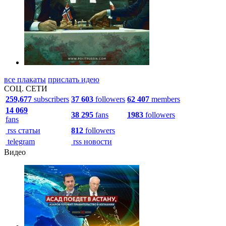
все плакаты
прислать идею
СОЦ. СЕТИ
259,677
subscribers
37 603
followers
62 407
members
14 069
38 295
fans
1983
followers
fans
rss статьи
812
followers
telegram
rss новости
Видео