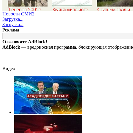
“Генерал 200” в
Хыянәт җиле исте
Крупный град и
Новости СМИ2
квадрате. Как
шквалистый вет
Загрузка...
Драпатый
обещают
Загрузка...
переплюнул
ульяновцам на
Реклама
Сырского
выходные
Отключите AdBlock!
AdBlock
— вредоносная программа, блокирующая отображение 
Видео