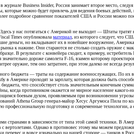
журнале Business Insider, Россия занимает второе место, след
ы, которые можно будет привлечь для ведения боевых действий,
Более подробное сравнение показателей США и России можно по
.Здесь у нас потягаться с Америкой не выходит — Штаты тратят 
Fiscal Times опубликовала
материал
, из которого следует, что С
ьшие деньги, но вкладывают их в новейшее вооружение, Америка
 рынка к наживе. Они стараются не столько создать оружие с 
разце. В результате с конвейера сходит, к примеру, истребитель
ся значительно дороже самолета F-16, взамен которому проектир
трее оружие, тем оно затратнее, при этом далеко не всегда рез
ого бюджета — траты на содержание военнослужащих. По их в 
жбу в Америке проходят за зарплату, которая должна быть спосо
я бюджета, что способствует столь значительным конечным сумм
ы, когда противником окажется не мирное население какого-нибу
ающимся боевым духом, проявляемым при возникновении угрозы из
дований Athena Group генерал-майор Хесус Аргумоса Пила по к
ую профессиональную подготовку и современные технологии, а 
шими странами в зависимости от типа этой самой техники. В Аме
ов с вертолетами. Однако в противовес этому мы можем предлож
и перевес и вовсе изначально на нашей стороне — танков в Рос