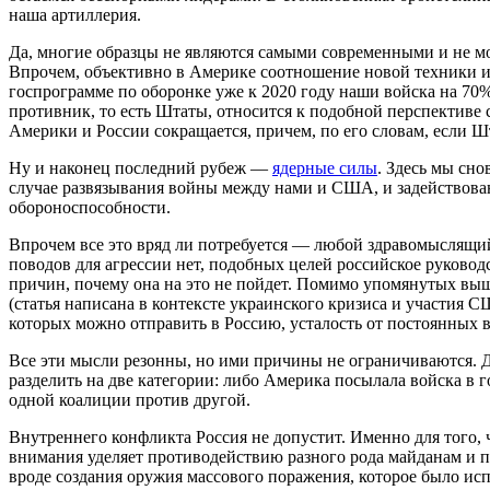
наша артиллерия.
Да, многие образцы не являются самыми современными и не мо
Впрочем, объективно в Америке соотношение новой техники и 
госпрограмме по оборонке уже к 2020 году наши войска на 70
противник, то есть Штаты, относится к подобной перспективе
Америки и России сокращается, причем, по его словам, если Ш
Ну и наконец последний рубеж —
ядерные силы
. Здесь мы сн
случае развязывания войны между нами и США, и задействовани
обороноспособности.
Впрочем все это вряд ли потребуется — любой здравомыслящи
поводов для агрессии нет, подобных целей российское руковод
причин, почему она на это не пойдет. Помимо упомянутых вы
(статья написана в контексте украинского кризиса и участия 
которых можно отправить в Россию, усталость от постоянных 
Все эти мысли резонны, но ими причины не ограничиваются. 
разделить на две категории: либо Америка посылала войска в 
одной коалиции против другой.
Внутреннего конфликта Россия не допустит. Именно для того,
внимания уделяет противодействию разного рода майданам и 
вроде создания оружия массового поражения, которое было исп