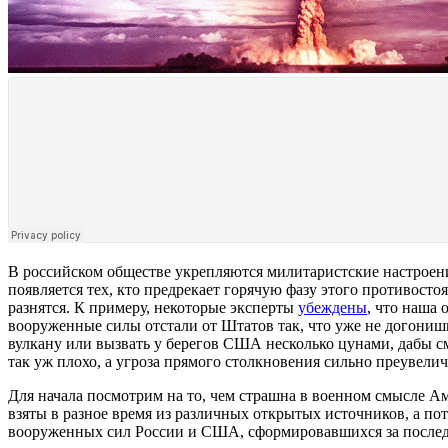
В российском обществе укрепляются милитаристские настроен
появляется тех, кто предрекает горячую фазу этого противост
разнятся. К примеру, некоторые эксперты
убеждены
, что наша
вооруженные силы отстали от Штатов так, что уже не догониш
вулкану или вызвать у берегов США несколько цунами, дабы см
так уж плохо, а угроза прямого столкновения сильно преувелич
Для начала посмотрим на то, чем страшна в военном смысле А
взяты в разное время из различных открытых источников, а по
вооруженных сил России и США, сформировавшихся за последни