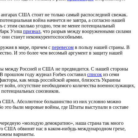
в ангарах США стоит не только самый распоследний свежак.
отенциальная война начнется не завтра, а согласно нашей
 с этим сколько угодно, тем не менее потенциальный
 Марк Уэлш
признал
, что разрыв между вооруженными силами
ет они станут неконкурентоспособными.
оружия в мире, причем с
перевесом
в пользу нашей страны. В
ество. И это более чем весомый аргумент в защиту нашей
йны между Россией и США не предвидится. С нашей стороны
. В прошлом году журнал Forbes составил
список
из семи
факторы, как мощь российской армии, близость Украины
лет войн, отсутствие необходимого количества военнослужащих,
ь потенциальных союзников.
ала США. Абсолютное большинство из них условно можно
бо это были мировые войны, где Штаты выступали в составе
очередную «молодую демократию», наша страна так много
то США обвинят нас в каком-нибудь международном грехе,
зможны варианты.