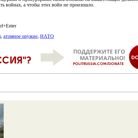
ать войнах, а чтобы этих войн не произошло.
rl+Enter
и
,
атомное оружие
,
НАТО