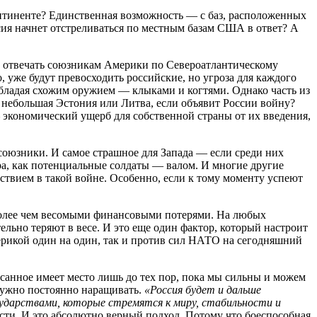
нтиненте? Единственная возможность — с баз, расположенных
ссия начнет отстреливаться по местным базам США в ответ? А
о отвечать союзникам Америки по Североатлантическому
уже будут превосходить российские, но угроза для каждого
обладая схожим оружием — клыками и когтями. Однако часть из
ь небольшая Эстония или Литва, если объявит России войну?
 экономический ущерб для собственной страны от их введения,
союзники. И самое страшное для Запада — если среди них
обра, как потенциальные солдаты — валом. И многие другие
тствием в такой войне. Особенно, если к тому моменту успеют
 более чем весомыми финансовыми потерями. На любых
ельно теряют в весе. И это еще один фактор, который настроит
ерикой один на один, так и против сил НАТО на сегодняшний
исанное имеет место лишь до тех пор, пока мы сильны и можем
 нужно постоянно наращивать.
«Россия будет и дальше
осударствами, которые стремятся к миру, стабильности и
сти. И это абсолютно верный подход. Потому что боеспособная