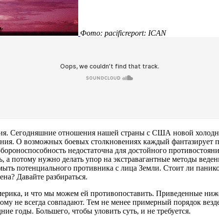
Фото: pacificreport: ICAN
ия. Сегодняшние отношения нашей страны с США новой холодно
ояния. О возможных боевых столкновениях каждый фантазирует п
 обороноспособность недостаточна для достойного противостоян
ь, а потому нужно делать упор на экстравагантные методы веде
ыть потенциального противника с лица Земли. Стоит ли паников
ена? Давайте разбираться.
мерика, и что мы можем ей противопоставить. Приведенные ниж
тому не всегда совпадают. Тем не менее примерный порядок везде
е годы. Большего, чтобы уловить суть, и не требуется.