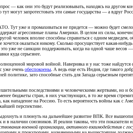
ос — как они это будут реализовывать, находясь на другом ко
 тут могут запротестовать эти самые государства — а вдруг Ро
АТО. Тут уже и промахиваться не придется — можно будет смел
держат агрессивные планы Америки. В целом их силы, конечно, 
другой человек вполне способны справиться с одним медведем, 
е хочется оказаться никому. Сколько просуществует какая-нибуд
это уже не санкции поддерживать, когда на одной чаше весов —
вки куда серьезнее.
олноценной мировой войной. Наверняка и у нас тоже найдутся 
с уже очень
обеспокоены
. А ведь еще есть Индия, где такого д
ней политике, зато способные стать для Запада серьезным препя
азрушительными последствиями и человеческими жертвами, но и
менее бюджеты стран, в них участвующих, в то же время стремит
как нападение на Россию. То есть вероятность войны как с Ам
ижайшей перспективе.
о выдохнуть и плюнуть на дальнейшее развитие ВПК. Все вышеоп
ак и в наличии союзников. И реалии таковы, что эти показатели
нствования военной организации, активного взаимодействия с г
офицерами и прокурорами, назначенными на вышестоящие должно