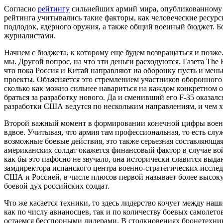
Согласно
рейтингу
сильнейших армий мира, опубликованному в 
рейтинга учитывались такие факторы, как человеческие ресурс
подлодок, ядерного оружия, а также общий военный бюджет. 
журналистами.
Начнем с бюджета, к которому еще будем возвращаться и позже
мы. Другой вопрос, на что эти деньги расходуются. Газета The 
что пока Россия и Китай направляют на оборонку пусть и мен
проекты. Объясняется это стремлением участников оборонного
сколько как можно сильнее навариться на каждом конкретном об
браться за разработку нового. Да и сменивший его F-35 оказал
разработки США ведутся по нескольким направлениям, и чем хи
Второй важный момент в формировании конечной цифры военн
вдвое. Учитывая, что армия там профессиональная, то есть слу
возможные боевые действия, это также серьезная составляюща
американских солдат окажется финансовый фактор в случае войн
как бы это пафосно не звучало, она исторически славится выд
замдиректора испанского центра военно-стратегических иссле
США и Россией, в числе плюсов первой называет более высок
боевой дух российских солдат.
Что же касается техники, то здесь лидерство кочует между на
как по числу авианосцев, так и по количеству боевых самолет
остаемся бесспорными лидерами. В столкновениях бронетехник