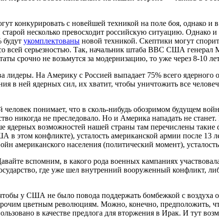
гут конкурировать с новейшей техникой на поле боя, однако и 
старой несколько превосходит российскую ситуацию. Однако и п
% будут
укомплектованы
новой техникой. Скептики могут спорить
 со всей серьезностью. Так, начальник штаба ВВС США генерал
таты срочно не возьмутся за модернизацию, то уже через 8-10 л
ова лидеры. На Америку с Россией выпадает 75% всего ядерного 
я в ней ядерных сил, их хватит, чтобы уничтожить все человеч
й человек понимает, что в сколь-нибудь обозримом будущем во
ство никогда не преследовало. Но и Америка нападать не станет
ше ядерных возможностей нашей страны там перечислены такие 
США в этом конфликте), усталость американской армии после 13 
войн американского населения (политический момент), усталост
Давайте вспомним, в какого рода военных кампаниях участвов
государство, где уже шел внутренний вооруженный конфликт, ли
 чтобы у США не было повода поддержать бомбежкой с воздуха 
прочим цветным революциям. Можно, конечно, предположить, ч
ользовано в качестве предлога для вторжения в Ирак. И тут во