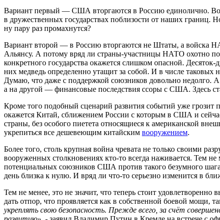
Вариант первый — США вторгаются в Россию единолично. Вопр
в дружественных государствах поблизости от наших границ. Но
ну пару раз промахнутся?
Вариант второй — в Россию вторгаются не Штаты, а войска Н
Альянсу. А потому вряд ли страны-участницы НАТО охотно под
конкретного государства окажется слишком опасной. Десяток-
них медведь определенно утащит за собой. И в числе таковых н
Думаю, что даже с поддержкой союзников довольно недолго. А 
а на другой — финансовые последствия ссоры с США. Здесь ста
Кроме того подобный сценарий развития событий уже грозит п
окажется Китай, сближением России с которым в США и сейча
страны, без особого пиетета относящиеся к американской внеш
укрепиться все дешевеющим китайским
вооружением
.
Более того, столь крупная война чревата не только своими р
вооруженных столкновениях кто-то всегда наживается. Тем не 
потенциальных союзников США против такого безумного шага, 
день близка к нулю. И вряд ли что-то серьезно изменится в бл
Тем не менее, это не значит, что теперь стоит удовлетворенн
дать отпор, что проявляется как в собственной боевой мощи, т
укреплять свою безопасность. Прежде всего, за счёт соверше
развитию»
, - заявил Владимир Путин в Кремле на встрече с 