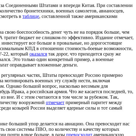
уя за Соединенными Штатами и впереди Китая. При составлении
 количество бронетехники, военных самолетов, авианосцев,
смотреть в
таблице
, составленной также американскими
на свою боеспособность денег чуть не на порядок больше, чем
ША тратит бюджет не слишком-то эффективно. Издание отмечает,
 инвестирует все больше в провальные, но дорогостоящие
максимальным КПД в отношении стоимость-боевые возможности,
 F-22, который
оказался
так дорог, что приходится сразу же
овался. Это только один конкретный пример, а военные
ультат оправдывает вложенные деньги.
регулярных частях, Штаты превосходят Россию примерно
бна мотивировать военных эту службу нести, включая
ам. Однако большой вопрос, насколько весомым для
дь Ирака, а российская армия. Что же касается последней, то,
 вне. И с этим считаются в том числе за рубежом. Так,
оличеству вооружений
отмечает
примерный паритет между
среди козырей России выделяет ядерные силы и тот самый
рике больший упор делается на авиацию. Она превосходит нас
ить свои системы ПВО, по количеству и качеству которых
сии почти вдвое больше, в разы
превосходит
американскую