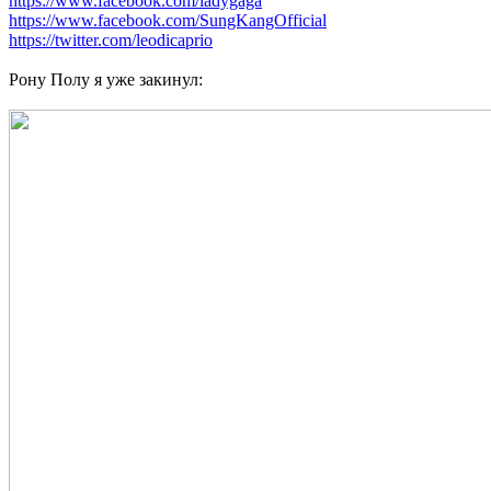
https://www.facebook.com/ladygaga
https://www.facebook.com/SungKangOfficial
https://twitter.com/leodicaprio
Рону Полу я уже закинул: