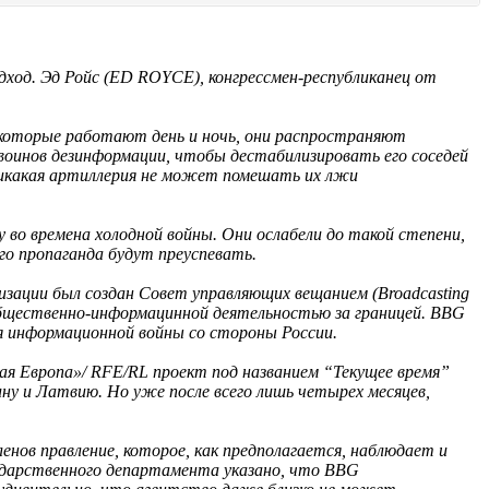
ход. Эд Ройс (ED ROYCE), конгрессмен-республиканец от
 которые работают день и ночь, они распространяют
 воинов дезинформации, чтобы дестабилизировать его соседей
никакая артиллерия не может помешать их лжи
о времена холодной войны. Они ослабели до такой степени,
го пропаганда будут преуспевать.
ризации был создан Совет управляющих вещанием (Broadcasting
 общественно-информацинной деятельностью за границей. BBG
я информационной войны со стороны России.
ая Европа»/ RFE/RL проект под названием “Текущее время”
ну и Латвию. Но уже после всего лишь четырех месяцев,
енов правление, которое, как предполагается, наблюдает и
сударственного департамента указано, что BBG