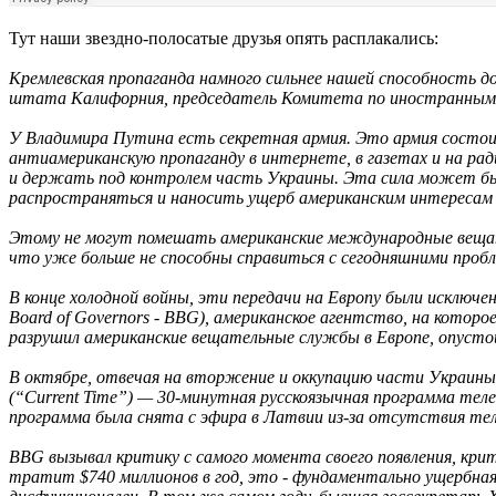
Тут наши звездно-полосатые друзья опять расплакались:
Кремлевская пропаганда намного сильнее нашей способность 
штата Калифорния, председатель Комитета по иностранным
У Владимира Путина есть секретная армия. Это армия состои
антиамериканскую пропаганду в интернете, в газетах и на рад
и держать под контролем часть Украины. Эта сила может бы
распространяться и наносить ущерб американским интересам 
Этому не могут помешать американские международные вещате
что уже больше не способны справиться с сегодняшними пробл
В конце холодной войны, эти передачи на Европу были исключе
Board of Governors - BBG), американское агентство, на кото
разрушил американские вещательные службы в Европе, опусто
В октябре, отвечая на вторжение и оккупацию части Украины
(“Current Time”) — 30-минутная русскоязычная программа теле
программа была снята с эфира в Латвии из-за отсутствия те
BBG вызывал критику с самого момента своего появления, крит
тратит $740 миллионов в год, это - фундаментально ущербная