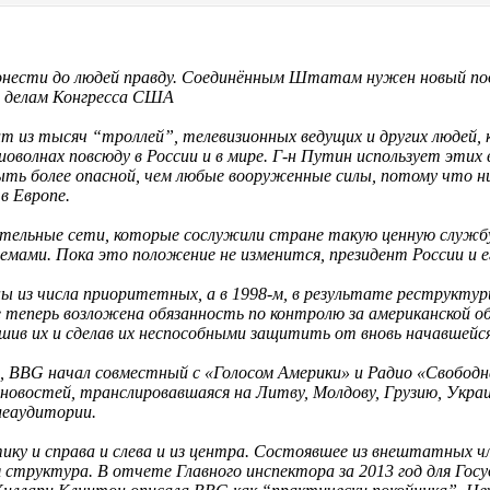
донести до людей правду. Соединённым Штатам нужен новый под
 делам Конгресса США
т из тысяч “троллей”, телевизионных ведущих и других людей,
иоволнах повсюду в России и в мире. Г-н Путин использует этих
ть более опасной, чем любые вооруженные силы, потому что 
в Европе.
льные сети, которые сослужили стране такую ценную службу в
емами. Пока это положение не изменится, президент России и е
ны из числа приоритетных, а в 1998-м, в результате реструкту
рое теперь возложена обязанность по контролю за американской
шив их и сделав их неспособными защитить от вновь начавшейс
, BBG начал совместный с «Голосом Америки» и Радио «Свободн
новостей, транслировавшаяся на Литву, Молдову, Грузию, Украи
леаудитории.
ику и справа и слева и из центра. Состоявшее из внештатных чл
 структура. В отчете Главного инспектора за 2013 год для Го