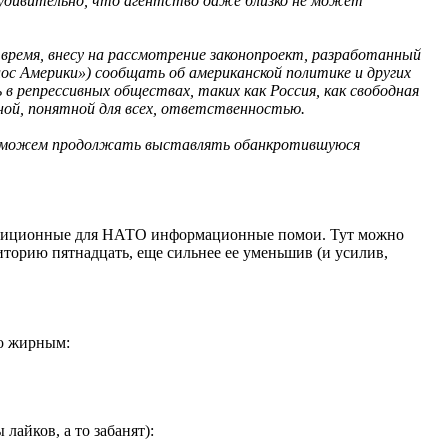
еудивительно, что агентство даже близко не может
ремя, внесу на рассмотрение законопроект, разработанный
ос Америки») сообщать об американской политике и других
в репрессивных обществах, таких как Россия, как свободная
нной, понятной для всех, ответственностью.
не можем продолжать выставлять обанкротившуюся
радиционные для НАТО информационные помои. Тут можно
иторию пятнадцать, еще сильнее ее уменьшив (и усилив,
но жирным:
лайков, а то забанят):