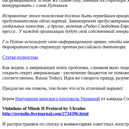
дисфункционален. В том же самом году, бывшая госсекретарь
конкурировать с г-ном Путиным.
Исправление этого положения должно быть первейшим приорит
представителями обеих партий. Законопроект предусматривае
глобальных новостях , а другие, включая «Радио Свободная Ев
пресса . У каждой организации будут свой собственный генера
Г-н Путин использует свою информационную армию, чтобы н
бюрократическую структуру против российского диктатора.
Статья полностью
Как видим, у американцев опять проблемы, слишком мало лю
открыть секрет американцам - увеличение бюджетов не поможет
соответственно, Russia Today). Идея же говорить правду, разу
Предлагаю им помочь, тем более что есть отличный вариант.
Берем
Нарушения минского протокола Украиной
от камрада Co
Violations of Minsk II Protocol by Ukraine
http://zergulio.livejournal.com/2734396.html
И распространяем по списку в комментариях известных иностран