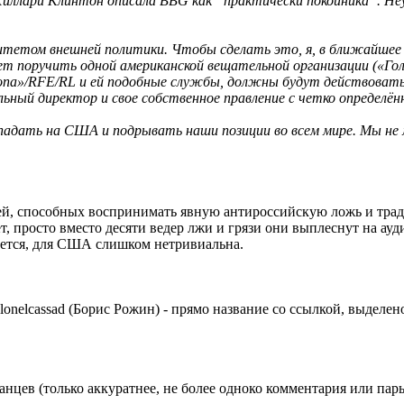
 Хиллари Клинтон описала BBG как “практически покойника”. Н
етом внешней политики. Чтобы сделать это, я, в ближайшее в
т поручить одной американской вещательной организации («Гол
ропа»/RFE/RL и ей подобные службы, должны будут действовать 
льный директор и свое собственное правление с четко определё
ападать на США и подрывать наши позиции во всем мире. Мы 
дей, способных воспринимать явную антироссийскую ложь и т
, просто вместо десяти ведер лжи и грязи они выплеснут на ауд
меется, для США слишком нетривиальна.
lonelcassad (Борис Рожин) - прямо название со ссылкой, выделе
цев (только аккуратнее, не более одноко комментария или пары 