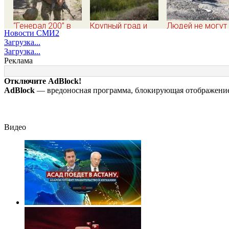
“Генерал 200” в
Крупный град и
Людей не могут
Новости СМИ2
квадрате. Как
шквалистый ветер
опознать: четыр
Загрузка...
Драпатый
обещают
человека сгоре
Загрузка...
переплюнул
ульяновцам на
заживо в
Реклама
Сырского
выходные
страшном ДТП 
трассе 07/08/2
Отключите AdBlock!
– Новости
AdBlock
— вредоносная программа, блокирующая отображение 
Видео