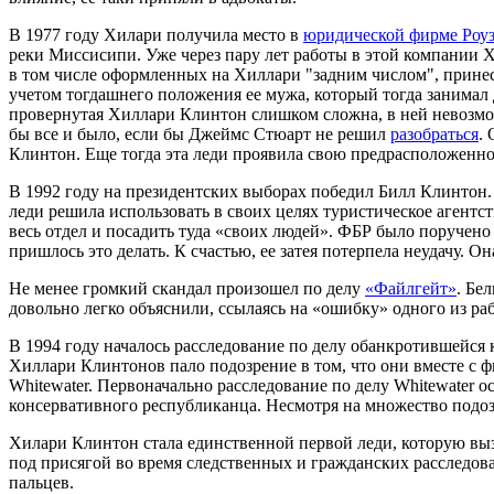
В 1977 году Хилари получила место в
юридической фирме Роу
реки Миссисипи. Уже через пару лет работы в этой компании 
в том числе оформленных на Хиллари "задним числом", принесл
учетом тогдашнего положения ее мужа, который тогда занимал 
провернутая Хиллари Клинтон слишком сложна, в ней невозможн
бы все и было, если бы Джеймс Стюарт не решил
разобраться
.
Клинтон. Еще тогда эта леди проявила свою предрасположенно
В 1992 году на президентских выборах победил Билл Клинтон.
леди решила использовать в своих целях туристическое агентс
весь отдел и посадить туда «своих людей». ФБР было поручено
пришлось это делать. К счастью, ее затея потерпела неудачу. О
Не менее громкий скандал произошел по делу
«Файлгейт»
. Бе
довольно легко объяснили, ссылаясь на «ошибку» одного из ра
В 1994 году началось расследование по делу обанкротившейся
Хиллари Клинтонов пало подозрение в том, что они вместе с
Whitewater. Первоначально расследование по делу Whitewater 
консервативного республиканца. Несмотря на множество подоз
Хилари Клинтон стала единственной первой леди, которую вызы
под присягой во время следственных и гражданских расследов
пальцев.