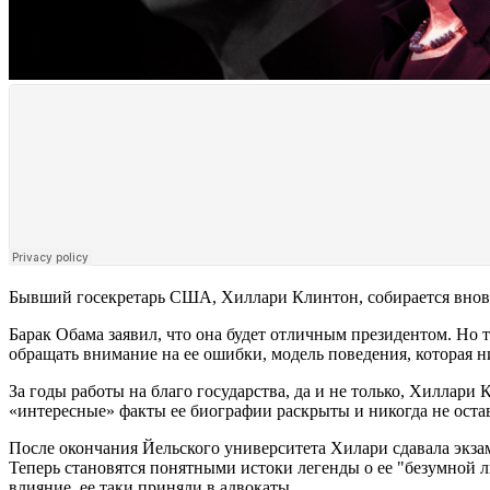
Бывший госекретарь США, Хиллари Клинтон, собирается вновь 
Барак Обама заявил, что она будет отличным президентом. Но 
обращать внимание на ее ошибки, модель поведения, которая н
За годы работы на благо государства, да и не только, Хиллар
«интересные» факты ее биографии раскрыты и никогда не остав
После окончания Йельского университета Хилари сдавала экз
Теперь становятся понятными истоки легенды о ее "безумной лю
влияние, ее таки приняли в адвокаты.