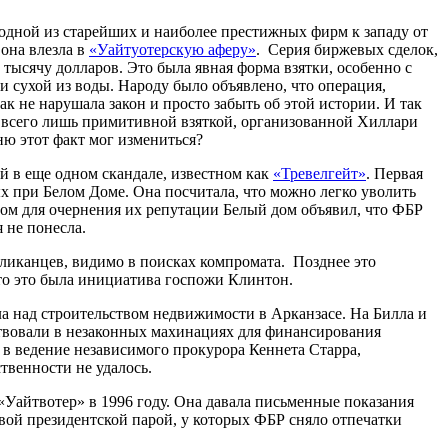
я одной из старейших и наиболее престижных фирм к западу от
она влезла в
«Уайтуотерскую аферу»
. Серия биржевых сделок,
тысячу долларов. Это была явная форма взятки, особенно с
и сухой из воды. Народу было объявлено, что операция,
к не нарушала закон и просто забыть об этой истории. И так
а всего лишь примитивной взяткой, организованной Хиллари
ю этот факт мог измениться?
й в еще одном скандале, известном как
«Тревелгейт»
. Первая
ых при Белом Доме. Она посчитала, что можно легко уволить
отом для очернения их репутации Белый дом объявил, что ФБР
я не понесла.
ликанцев, видимо в поисках компромата. Позднее это
что это была инициатива госпожи Клинтон.
ала над строительством недвижимости в Арканзасе. На Билла и
твовали в незаконных махинациях для финансирования
 в ведение независимого прокурора Кеннета Старра,
твенности не удалось.
 «Уайтвотер» в 1996 году. Она давала письменные показания
вой президентской парой, у которых ФБР сняло отпечатки