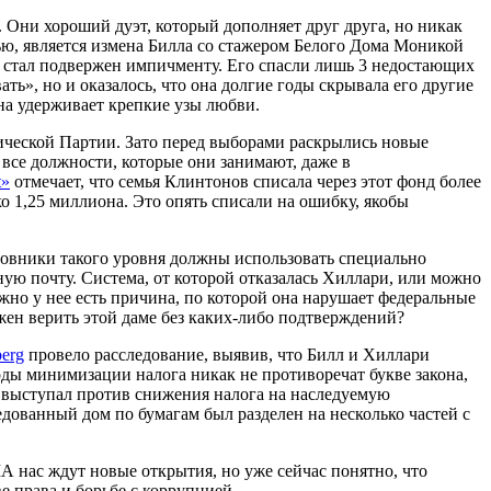
. Они хороший дуэт, который дополняет друг друга, но никак
ью, является измена Билла со стажером Белого Дома Моникой
не стал подвержен импичменту. Его спасли лишь 3 недостающих
ть», но и оказалось, что она долгие годы скрывала его другие
на удерживает крепкие узы любви.
ической Партии. Зато перед выборами раскрылись новые
 все должности, которые они занимают, даже в
t»
отмечает, что семья Клинтонов списала через этот фонд более
о 1,25 миллиона. Это опять списали на ошибку, якобы
иновники такого уровня должны использовать специально
ю почту. Система, от которой отказалась Хиллари, или можно
жно у нее есть причина, по которой она нарушает федеральные
лжен верить этой даме без каких-либо подтверждений?
erg
провело расследование, выявив, что Билл и Хиллари
ы минимизации налога никак не противоречат букве закона,
 выступал против снижения налога на наследуемую
дованный дом по бумагам был разделен на несколько частей с
 нас ждут новые открытия, но уже сейчас понятно, что
 права и борьбе с коррупцией.