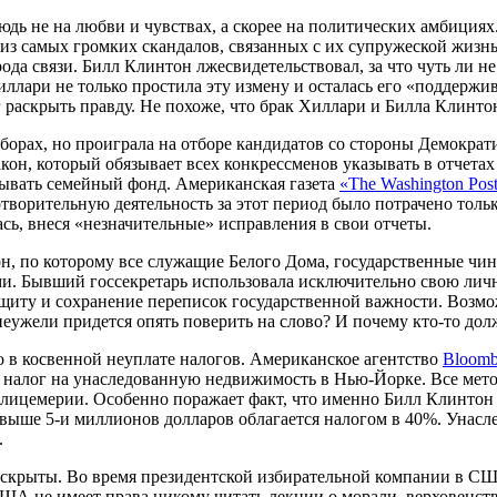
дь не на любви и чувствах, а скорее на политических амбициях
 из самых громких скандалов, связанных с их супружеской жизн
рода связи. Билл Клинтон лжесвидетельствовал, за что чуть ли 
ллари не только простила эту измену и осталась его «поддержива
 раскрыть правду. Не похоже, что брак Хиллари и Билла Клинто
борах, но проиграла на отборе кандидатов со стороны Демократ
кон, который обязывает всех конкрессменов указывать в отчетах
ывать семейный фонд. Американская газета
«The Washington Pos
творительную деятельность за этот период было потрачено тольк
сь, внеся «незначительные» исправления в свои отчеты.
кон, по которому все служащие Белого Дома, государственные ч
. Бывший госсекретарь использовала исключительно свою личну
ащиту и сохранение переписок государственной важности. Возмо
 неужели придется опять поверить на слово? И почему кто-то до
 в косвенной неуплате налогов. Американское агентство
Bloomb
алог на унаследованную недвижимость в Нью-Йорке. Все метод
 лицемерии. Особенно поражает факт, что именно Билл Клинтон
ыше 5-и миллионов долларов облагается налогом в 40%. Унасле
.
скрыты. Во время президентской избирательной компании в США
А не имеет права никому читать лекции о морали, верховенстве