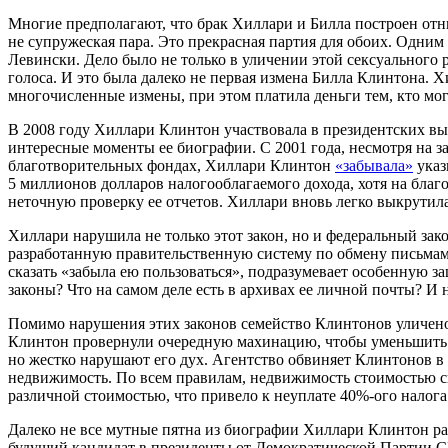
Многие предполагают, что брак Хиллари и Билла построен отню
не супружеская пара. Это прекрасная партия для обоих. Одним
Левински. Дело было не только в уличении этой сексуального 
голоса. И это была далеко не первая измена Билла Клинтона. Хи
многочисленные измены, при этом платила деньги тем, кто мог
В 2008 году Хиллари Клинтон участвовала в президентских вы
интересные моменты ее биографии. С 2001 года, несмотря на за
благотворительных фондах, Хиллари Клинтон
«забывала»
указ
5 миллионов долларов налогооблагаемого дохода, хотя на благо
неточную проверку ее отчетов. Хиллари вновь легко выкрутила
Хиллари нарушила не только этот закон, но и федеральный за
разработанную правительственную систему по обмену письмами
сказать «забыла ею пользоваться», подразумевает особенную з
законы? Что на самом деле есть в архивах ее личной почты? И
Помимо нарушения этих законов семейство Клинтонов уличено
Клинтон провернули очередную махинацию, чтобы уменьшить н
но жестко нарушают его дух. Агентство обвиняет Клинтонов в
недвижимость. По всем правилам, недвижимость стоимостью св
различной стоимостью, что привело к неуплате 40%-ого налога
Далеко не все мутные пятна из биографии Хиллари Клинтон ра
будущий кандидат в президенты от Демократической Партии СШ