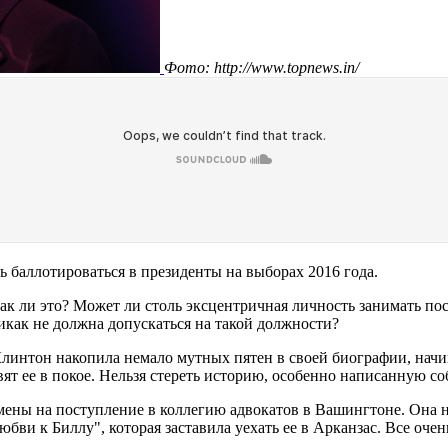
Фото: http://www.topnews.in/
баллотироваться в президенты на выборах 2016 года.
так ли это? Может ли столь эксцентричная личность занимать по
икак не должна допускаться на такой должности?
и Клинтон накопила немало мутных пятен в своей биографии, нач
ят ее в покое. Нельзя стереть историю, особенно написанную с
амены на поступление в коллегию адвокатов в Вашингтоне. Она 
бви к Биллу", которая заставила уехать ее в Арканзас. Все очен