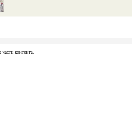
е
ли
на
026
части контента.