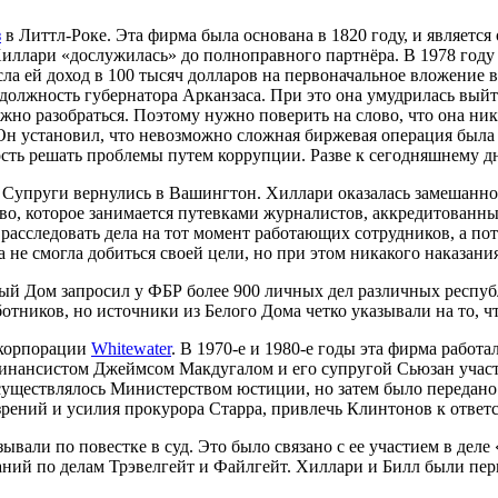
з
в Литтл-Роке. Эта фирма была основана в 1820 году, и являетс
Хиллари «дослужилась» до полноправного партнёра. В 1978 году 
а ей доход в 100 тысяч долларов на первоначальное вложение в 
должность губернатора Арканзаса. При это она умудрилась выйт
о разобраться. Поэтому нужно поверить на слово, что она ника
 Он установил, что невозможно сложная биржевая операция был
сть решать проблемы путем коррупции. Разве к сегодняшнему дн
 Супруги вернулись в Вашингтон. Хиллари оказалась замешанно
тво, которое занимается путевками журналистов, аккредитованн
 расследовать дела на тот момент работающих сотрудников, а п
на не смогла добиться своей цели, но при этом никакого наказани
лый Дом запросил у ФБР более 900 личных дел различных респуб
ботников, но источники из Белого Дома четко указывали на то, 
 корпорации
Whitewater
. В 1970-е и 1980-е годы эта фирма работ
 финансистом Джеймсом Макдугалом и его супругой Сьюзан учас
осуществлялось Министерством юстиции, но затем было передано
рений и усилия прокурора Старра, привлечь Клинтонов к ответс
вали по повестке в суд. Это было связано с ее участием в деле
аний по делам Трэвелгейт и Файлгейт. Хиллари и Билл были пер