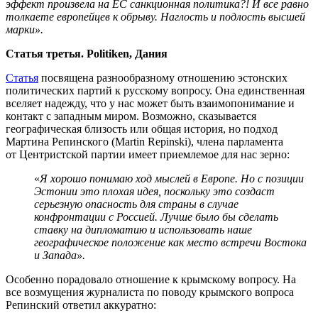
эффект произвела на ЕС санкционная политика?! И все равно
толкаете европейцев к обрыву. Наглость и подлость высшей
марки».
Статья третья. Politiken, Дания
Статья
посвящена разнообразному отношению эстонских
политических партий к русскому вопросу. Она единственная
вселяет надежду, что у нас может быть взаимопонимание и
контакт с западным миром. Возможно, сказывается
географическая близость или общая история, но подход
Мартина Репинского (Martin Repinski), члена парламента
от Центристской партии имеет приемлемое для нас зерно:
«
Я хорошо понимаю ход мыслей в Европе. Но с позиции
Эстонии это плохая идея, поскольку это создаст
серьезную опасность для страны в случае
конфронтации с Россией. Лучше было бы сделать
ставку на дипломатию и использовать наше
географическое положение как место встречи Востока
и Запада».
Особенно порадовало отношение к крымскому вопросу. На
все возмущения журналиста по поводу крымского вопроса
Репинский ответил аккуратно: