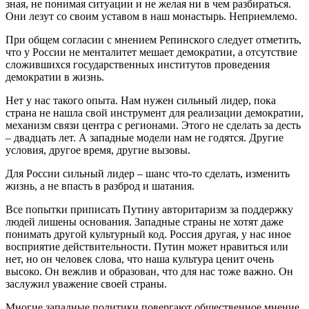
зная, не понимая ситуации и не желая ни в чем разбираться.
Они лезут со своим уставом в наш монастырь. Неприемлемо.
При общем согласии с мнением Репинского следует отметить,
что у России не менталитет мешает демократии, а отсутствие
сложившихся государственных институтов проведения
демократии в жизнь.
Нет у нас такого опыта. Нам нужен сильный лидер, пока
страна не нашла свой инструмент для реализации демократии,
механизм связи центра с регионами. Этого не сделать за десть
– двадцать лет. А западные модели нам не годятся. Другие
условия, другое время, другие вызовы.
Для России сильный лидер – шанс что-то сделать, изменить
жизнь, а не впасть в разброд и шатания.
Все попытки приписать Путину авторитаризм за поддержку
людей лишены основания. Западные страны не хотят даже
понимать другой культурный код. Россия другая, у нас иное
восприятие действительности. Путин может нравиться или
нет, но он человек слова, что наша культура ценит очень
высоко. Он вежлив и образован, что для нас тоже важно. Он
заслужил уважение своей страны.
Многие западные политики повергают общественное мнение