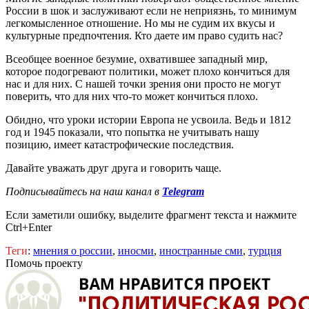
России в шок и заслуживают если не неприязнь, то минимум
легкомысленное отношение. Но мы не судим их вкусы и
культурные предпочтения. Кто даете им право судить нас?
Всеобщее военное безумие, охватившее западный мир,
которое подогревают политики, может плохо кончиться для
нас и для них. С нашей точки зрения они просто не могут
поверить, что для них что-то может кончиться плохо.
Обидно, что уроки истории Европа не усвоила. Ведь и 1812
год и 1945 показали, что попытка не учитывать нашу
позицию, имеет катастрофические последствия.
Давайте уважать друг друга и говорить чаще.
Подписывайтесь на наш канал в
Telegram
Если заметили ошибку, выделите фрагмент текста и нажмите
Ctrl+Enter
Теги
:
мнения о россии
,
иносми
,
иностранные сми
,
турция
Помочь проекту