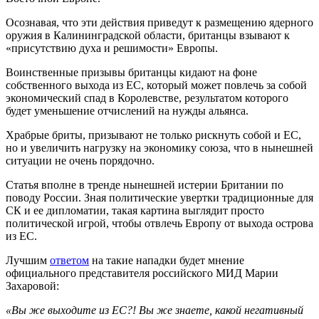
Осознавая, что эти действия приведут к размещению ядерного
оружия в Калининградской области, британцы взывают к
«
присутствию духа и решимости» Европы.
Воинственные призывы британцы кидают на фоне
собственного выхода из ЕС, который может повлечь за собой
экономический спад в Королевстве, результатом которого
будет уменьшение отчислений на нужды альянса.
Храбрые бриты, призывают не только рискнуть собой и ЕС,
но и увеличить нагрузку на экономику союза, что в нынешней
ситуации не очень порядочно.
Статья вполне в тренде нынешней истерии Британии по
поводу России. Зная политические увертки традиционные для
СК и ее дипломатии, такая картина выглядит просто
политической игрой, чтобы отвлечь Европу от выхода острова
из ЕС.
Лучшим
ответом
на такие нападки будет мнение
официального представителя российского МИД Марии
Захаровой:
«Вы же выходите из ЕС?! Вы же знаете, какой негативный