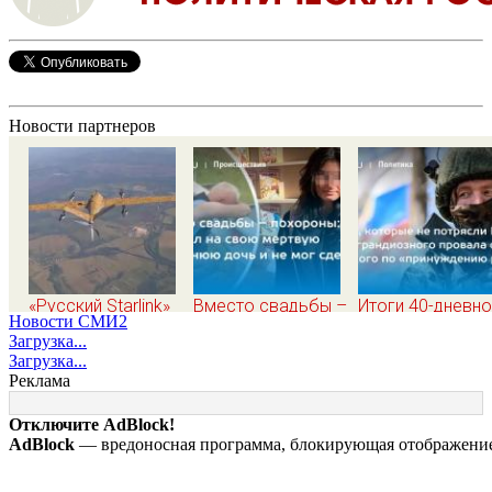
Новости партнеров
«Русский Starlink»
Вместо свадьбы –
Итоги 40-дневн
Новости СМИ2
заработал? Почему
похороны: отец
плана Зеленско
Загрузка...
на Украине кратно
смотрел на свою
по принуждению
Загрузка...
увеличилась
мертвую 16-
миру: как ответ
Реклама
точность попаданий
летнюю дочь и не
Россия, полный
по объектам ВСУ
мог сдержать
разбор провала
Отключите AdBlock!
слезы
операции Украи
AdBlock
— вредоносная программа, блокирующая отображение 
от военкора Ко