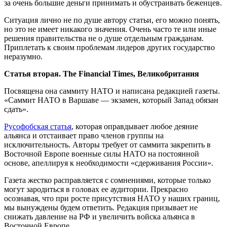
за очень большие деньги принимать и обустраивать беженцев.
Ситуация лично не по душе автору статьи, его можно понять,
но это не имеет никакого значения. Очень часто те или иные
решения правительства не о душе отдельным гражданам.
Приплетать к своим проблемам лидеров других государство
неразумно.
Статья вторая. The Financial Times, Великобритания
Посвящена она саммиту НАТО и написана редакцией газеты.
«Саммит НАТО в Варшаве — экзамен, который Запад обязан
сдать».
Русофобская статья
, которая оправдывает любое деяние
альянса и отстаивает право членов группы на
исключительность. Авторы требует от саммита закрепить в
Восточной Европе военные силы НАТО на постоянной
основе, апеллируя к необходимости «сдерживания России».
Газета жестко расправляется с сомнениями, которые только
могут зародиться в головах ее аудитории. Прекрасно
осознавая, что при росте присутствия НАТО у наших границ,
мы вынуждены будем ответить. Редакция призывает не
снижать давление на РФ и увеличить войска альянса в
Восточной Европе.