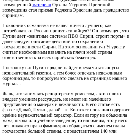
возмущенный
материал
Орхана Угуроглу. Причиной
возмущения стал призыв Реджепа Эрдогана дать гражданство
сирийцам.
Поклонник османизма не нашел ничего лучшего, как
потребовать от России принять сирийцев?! Он возмущен, что
Путин дает «
зенитные системы ПВО Сирии, строит порты» и
далее следует описание действий по сохранению
государственности Сирии. На этом основании г-н Угуроглу
считает необходимым взвалить на плечи моей страны
ответственность за всех сирийских беженцев.
Поскольку г-н Путин вряд ли найдет время читать опусы
незначительной газетки, а тем более отвечать невежливым
борзописцам, то попробуем это сделать на страницах нашего
журнала.
Жаль, что занимаясь репортерским ремеслом, автор плохо
владеет умением рассуждать, не имеет ни малейшего
представления о манерах и вежливости. В его статье есть
фраза: «Давай, Путин, давай…». Контекст послания содержит
крайне неуважительный характер. Если автору не объяснила
мама, школа или учебное заведение, то напомним, что у него
нет никакого права фамильярно обращаться с именем главы
государства большой страны, с представителем 140 млн