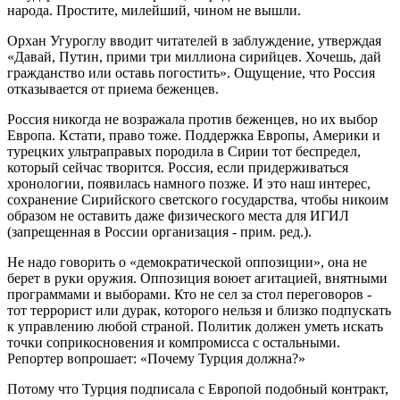
народа. Простите, милейший, чином не вышли.
Орхан Угуроглу
вводит читателей в заблуждение, утверждая
«Давай, Путин, прими три миллиона сирийцев. Хочешь, дай
гражданство или оставь погостить». Ощущение, что Россия
отказывается от приема беженцев.
Россия никогда не возражала против беженцев, но их выбор
Европа. Кстати, право тоже. Поддержка Европы, Америки и
турецких ультраправых породила в Сирии тот беспредел,
который сейчас творится. Россия, если придерживаться
хронологии, появилась намного позже. И это наш интерес,
сохранение Сирийского светского государства, чтобы ник
оим
образом не оставить даже физического места для ИГИЛ
(запрещенная в России организация - прим. ред.).
Не надо говорить о «демократической оппозиции», она не
берет в руки оружия. Оппозиция воюет агитацией, внятными
программами и выборами. Кто не сел за стол переговоров -
тот террорист или дурак, которого нельзя и близко подпускать
к управлению любой страной. Политик должен уметь искать
точки соприкосновения и компромисса с остальными.
Репортер вопрошает: «Почему Турция должна?»
Потому что Турция подписала с Европой подобный контракт,