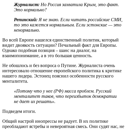
Журналист:
Но Россия захватила Крым, это факт.
Это нормально?
Репинский:
Я не знаю. Если читать российские СМИ,
то это кажется нормальным. Если эстонские — это
ненормально.
Во всей Европе нашелся единственный политик, который
видит двоякость ситуации? Печальный факт для Европы.
Однако подобная позиция – шанс на диалог, на
взаимопонимание, а в это большая ценность.
Не обошлось и без вопроса о Путине. Журналиста очень
интересовало отношение европейского политика к критике
нашего лидера. Эстонец пояснил особенности русского
менталитета.
«Потому что у нее (РФ) масса проблем. Русский
менталитет таков, что переизбыток демократии
не дает их решать».
Подведем итоги.
Общий настрой инопрессы не радует. В их политике
преобладают ястребы и невероятная смесь. Они судят нас, не