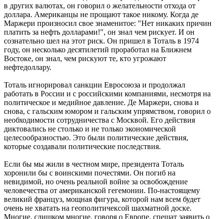
в других валютах, он говорил о желательности отхода от
доллара. Американцы не прощают такое никому. Когда де
Маржери произносил свое знаменитое: "Нет никаких причин
платить за нефть долларами!", он знал чем рискует. И он
сознательно шел на этот риск. Он пришел в Тоталь в 1974
году, он несколько десятилетий проработал на Ближнем
Востоке, он знал, чем рискуют те, кто угрожают
нефтедоллару.
Тоталь игнорировал санкции Евросоюза и продолжал
работать в России и с российскими компаниями, несмотря на
политическое и медийное давление. Де Маржери, снова и
снова, с гальским юмором и гальским упрямством, говорил о
необходимости сотрудничества с Москвой. Его действия
диктовались не столько и не только экономической
целесообразностью. Это были политические действия,
которые создавали политические последствия.
Если бы мы жили в честном мире, президента Тоталь
хоронили бы с воинскими почестями. Он погиб на
невидимой, но очень реальной войне за освобождение
человечества от американской гегемонии. По-настоящему
великий француз, мощная фигура, которой нам всем будет
очень не хватать на геополитичексой шахматной доске.
Многие, слишком многие, говоря о Европе, спешат заявить о