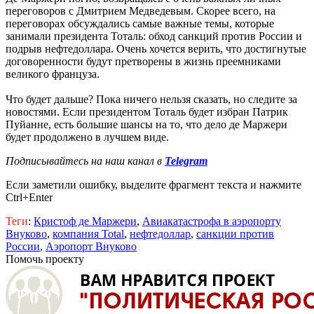
переговоров с Дмитрием Медведевым. Скорее всего, на
переговорах обсуждались самые важные темы, которые
занимали президента Тоталь: обход санкций против России и
подрыв нефтедоллара. Очень хочется верить, что достигнутые
договоренности будут претворены в жизнь преемниками
великого француза.
Что будет дальше? Пока ничего нельзя сказать, но следите за
новостями. Если президентом Тоталь будет избран Патрик
Пуйанне, есть большие шансы на то, что дело де Маржери
будет продолжено в лучшем виде.
Подписывайтесь на наш канал в
Telegram
Если заметили ошибку, выделите фрагмент текста и нажмите
Ctrl+Enter
Теги
:
Кристоф де Маржери
,
Авиакатастрофа в аэропорту
Внуково
,
компания Total
,
нефтедоллар
,
санкции против
России
,
Аэропорт Внуково
Помочь проекту