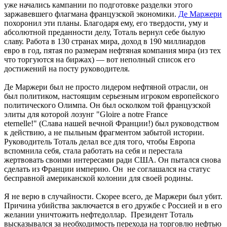
уже начались кампании по подготовке разделки этого
заржавевшего флагмана французской экономики.
Де Маржери
похоронил эти планы. Благодаря ему, его твердости, уму и
абсолютной преданности делу, Тоталь вернул себе былую
славу. Работа в 130 странах мира, доход в 190 миллиардов
евро в год, пятая по размерам нефтяная компания мира (из тех
что торгуются на биржах) — вот неполный список его
достижений на посту руководителя.
Де Маржери был не просто лидером нефтяной отрасли, он
был политиком, настоящим серьезным игроком европейского
политического Олимпа. Он был осколком той французской
элиты для которой лозунг "Gloire a notre France
eternelle!" (Слава нашей вечной Франции!) был руководством
к действию, а не пыльным фрагментом забытой истории.
Руководитель Тоталь делал все для того, чтобы Европа
вспомнила себя, стала работать на себя и перестала
жертвовать своими интересами ради США. Он пытался снова
сделать из Франции империю. Он не соглашался на статус
бесправной американской колонии для своей родины.
Я не верю в случайности. Скорее всего, де Маржери был убит.
Причина убийства заключается в его дружбе с Россией и в его
желании уничтожить нефтедоллар. Президент Тоталь
высказывался за необходимость перехода на торговлю нефтью