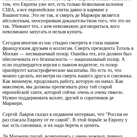
том, что Европы уже нет, есть только безвольная колония
США, а все европейские элиты давно в кармане у
Вашингтона. Это не так, и смерть де Маржери является
абсолютным, неоспоримым доказательством того, что это не
так. Убивают тех, с кем невозможно договориться, кого
невозможно запугать и нельзя купить.
Сегодня многим из нас стыдно смотреть в глаза нашим
французским друзьям и коллегам. Смерть президента Тоталь в
Москве — несмываемый позор. Ошибка тех, кто должен был
обеспечивать его безопасность — национальный позор. А
если подтвердится версия о пьяном водителе, то позор
приобретет катастрофические масштабы. Но есть то, что
можно сделать, несмотря на смерть нашего друга и союзника.
Как минимум, продолжать работу, которую он начал. Как
максимум, мы должны протягивать руку той старой
европейской элите, которой сейчас очень и очень тяжело.
Нужно поддерживать коллег, друзей и соратников де
Маржери.
Сергей Лавров сказал в недавнем интервью, что "Россия не
раз спасала Европу от ее самой". В этой борьбе за Европу у
нас есть союзники, и их надо беречь и ценить.
Де Маржери погиб, возвращаясь с очень важных личных