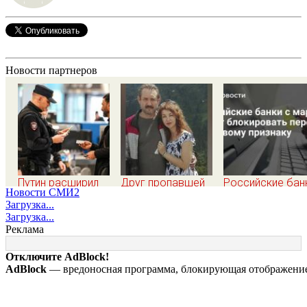
Новости партнеров
Путин расширил
Друг пропавшей
Российские бан
Новости СМИ2
перечень
семьи Усольцевых
марта будут
Загрузка...
оснований для
получил
блокировать
Загрузка...
выдворения
аудиосообщение
переводы по
Реклама
мигрантов
от них
новому признак
Отключите AdBlock!
AdBlock
— вредоносная программа, блокирующая отображение 