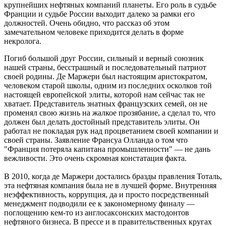
крупнейших нефтяных компаний планеты. Его роль в судьбе
Франции и судьбе России выходит далеко за рамки его
должностей. Очень обидно, что рассказ об этом
замечательном человеке приходится делать в форме
некролога.
Погиб большой друг России, сильный и верный союзник
нашей страны, бесстрашный и последовательный патриот
своей родины. Де Маржери был настоящим аристократом,
человеком старой школы, одним из последних осколков той
настоящей европейской элиты, которой нам сейчас так не
хватает. Представитель знатных французских семей, он не
променял свою жизнь на жалкое прозябание, а сделал то, что
должен был делать достойный представитель элиты. Он
работал не покладая рук над процветанием своей компании и
своей страны. Заявление Франсуа Олланда о том что
"Франция потеряла капитана промышленности" — не дань
вежливости. Это очень скромная констатация факта.
В 2010, когда де Маржери достались бразды правления Тоталь,
эта нефтяная компания была не в лучшей форме. Внутренняя
неэффективность, коррупция, да и просто посредственный
менеджмент подводили ее к закономерному финалу —
поглощению кем-то из англосаксонских мастодонтов
нефтяного бизнеса. В прессе и в правительственных кругах