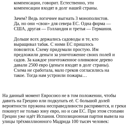
компенсации, говорит. Естественно, эти
компенсации входят в долг нашей страны.
Зачем? Ведь логичнее выгнать 3 монополистов.
Да, но они «свои» для севера ЕС. Одна фирма —
США, другая — Голландия и третья — Германия.
Дольше всех держались садоводы и те, кто
выращивал табак. С ними ЕС пришлось
повозится. Схему придумали простую. Им
предложили деньги за уничтожение своих полей и
садов. За каждое уничтоженное оливковое дерево
давали 2500 евро (деньги входят в долг страны).
Схема не сработала, мало греков согласились на
такое. Тогда нам устроили пожары…
На данный момент Евросоюз не в том положении, чтобы
давить на Грецию или подкупать её. С большой долей
вероятности пружина несправедливости распрямится, и греки
покинут не только зону евро, но и сам ЕС. При этом стопами
Греции уже идёт Испания. Оппозиционная партия вывела на
улицы трёхмиллионного Мадрида 100 тысяч человек: