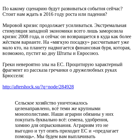
По какому сценарию будут развиваться события сейчас?
Стоит нам ждать в 2016 году роста или падения?
Мировой кризис продолжает усиливаться. Экстремальная
стимуляция западной экономики всего лишь заморозила
кризис 2008 года, и сейчас он возвращается в куда как более
жёстком варианте. На «мягкую посадку» рассчитывает уже
мало кто, на планету надвигается финансовая буря, которая,
возможно, пустит ко дну Штаты и Евросоюз.
Греки невероятно злы на ЕС. Процитирую характерный
фрагмент из рассказа гречанки о дружелюбных руках
Брюсселя:
http://aftershock.su/?q=node/284928
Сельское хозяйство уничтожалось
целенаправлено, всё теми же крупными
монополистами. Наши аграрии обязаны у них
покупать буквально всё: семена, удобрения,
химию для опрыскивания. Аграриям это не
выгодно и тут опять приходит ЕС и «предлагает
помощь». Мы будем вам выплачивать