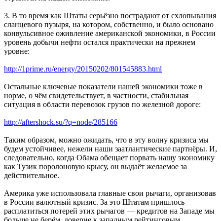
3. В то время как Штаты серьёзно пострадают от схлопывания
сланцевого пузыря, на котором, собственно, и было основано
конвульсивное оживление американской экономики, в России
уровень добычи нефти остался практически на прежнем
уровне:
http://1prime.ru/energy/20150202/801545883.html
Остальные ключевые показатели нашей экономики тоже в
норме, о чём свидетельствует, в частности, стабильная
ситуация в области перевозок грузов по железной дороге:
http://aftershock.su/?q=node/285166
Таким образом, можно ожидать, что в эту волну кризиса мы
будем устойчивее, нежели наши заатлантические партнёры. И,
следовательно, когда Обама обещает порвать нашу экономику
как Тузик поролоновую крысу, он выдаёт желаемое за
действительное.
Америка уже использовала главные свои рычаги, организовав
в России валютный кризис. За это Штатам пришлось
расплатиться потерей этих рычагов — кредитов на Западе мы
больше не берём, доверие к западным рейтинговым