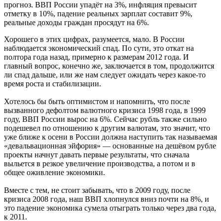
прогноз. ВВП России упадёт на 3%, инфляция превысит
отметку в 10%, падение реальных зарплат составит 9%,
реальные доходы граждан просядут на 6%.
Хорошего в этих цифрах, разумеется, мало. В России
наблюдается экономический спад. По сути, это откат на
полтора года назад, примерно к размерам 2012 года. И
главный вопрос, конечно же, заключается в том, продолжится
ли спад дальше, или же нам следует ожидать через какое-то
время роста и стабилизации.
Хотелось бы быть оптимистом и напомнить, что после
вызванного дефолтом валютного кризиса 1998 года, в 1999
году, ВВП России вырос на 6%. Сейчас рубль также сильно
подешевел по отношению к другим валютам, это значит, что
уже ближе к осени в России должна наступить так называемая
«девальвационная эйфория» — основанные на дешёвом рубле
проекты начнут давать первые результаты, что сначала
выльется в резкое увеличение производства, а потом и в
общее оживление экономики.
Вместе с тем, не стоит забывать, что в 2009 году, после
кризиса 2008 года, наш ВВП хлопнулся вниз почти на 8%, и
это падение экономика сумела отыграть только через два года,
к 2011.