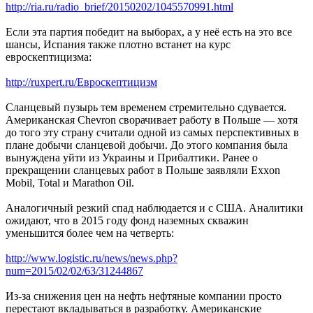
http://ria.ru/radio_brief/20150202/1045570991.html
Если эта партия победит на выборах, а у неё есть на это все
шансы, Испания также плотно встанет на курс
евроскептицизма:
http://ruxpert.ru/Евроскептицизм
Сланцевый пузырь тем временем стремительно сдувается.
Американская Chevron сворачивает работу в Польше — хотя
до того эту страну считали одной из самых перспективных в
плане добычи сланцевой добычи. До этого компания была
вынуждена уйти из Украины и Прибалтики. Ранее о
прекращении сланцевых работ в Польше заявляли Exxon
Mobil, Total и Marathon Oil.
Аналогичный резкий спад наблюдается и с США. Аналитики
ожидают, что в 2015 году фонд наземных скважин
уменьшится более чем на четверть:
http://www.logistic.ru/news/news.php?
num=2015/02/02/63/31244867
Из-за снижения цен на нефть нефтяные компании просто
перестают вкладываться в разработку. Американские