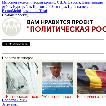
Мировой экономический кризис
,
США
,
Европа
,
Девальвация
рубля
,
Курс рубля
,
Кризис 2008-го года
,
Цена на нефть
,
ExxonMobil
,
компания Total
Помочь проекту
Новости партнеров
Врач раскрыл, как
"Убил профессора
Бельгийцы стал
Новости СМИ2
распознать
страх": Кто на
запрашивать
Загрузка...