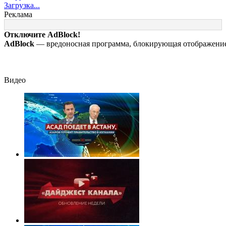
опасный тромб
самом деле
«визы традицио
Загрузка...
виноват в смерти
ценностей» в
Реклама
ученого Зезина,
посольстве РФ
остановившего
Отключите AdBlock!
мальчишек на поле
AdBlock
— вредоносная программа, блокирующая отображение 
с горохом
Видео