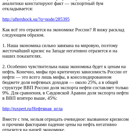
аналитики констатируют факт — экспортный бум
откладывается:
http://aftershock.su/?q=node/285395
Как всё это отразится на экономике России? Я вижу расклад
следующим образом.
1. Наша экономика сильно завязана на мировую, поэтому
жесточайший кризис на Западе негативно отразится и на
наших показателях.
2. Особенно чувствительна наша экономика будет к ценам на
нефть. Конечно, мифы про критичную зависимость России от
нефти — это всего лишь мифы, в консолидированном
бюджете доля нефтяных доходов — около 25%, а в общей
структуре ВВП России доля экспорта нефти составляет только
9%. Для сравнения, в Саудовской Аравии доля экспорта нефти
в ВВП впятеро выше, 45%:
http://ruxpert.ru/Нефтяная_игла
Вместе с тем, нельзя отрицать очевидное: вызванное кризисом
и прочими факторами падение цены на нефть негативно
отразится на нашей экономике.