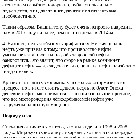
агентствам серьёзно подорвано, рубль столь сильно
недооценен, что дальнейшее давление на него весьма
проблематично.
Таким образом, Вашингтону будет очень непросто навредить
нам в 2015 году сильнее, чем он это сделал в 2014-м.
4. Наконец, нельзя обмануть арифметику. Низкая цена на
нефть уже привела к тому, что производство нефти
уменьшается, а проекты по добыче дорогой нефти
банкротятся. Это значит, что скоро на рынке возникнет
дефицит нефти — и, следовательно, цены на нефть неизбежно
пойдут наверх.
Кризис в западных экономиках несколько затормозит этот
процесс, но в итоге стоить дёшево нефть не будет. Эпоха
дешёвой нефти заканчивается — по той банальной причине,
что все месторождения лёгкодобываемой нефти уже
загружены на полную мощность.
Подведу итог
Ситуация отличается от того, что мы видели в 1998 и 2008
годах. Мировую экономику лихорадит, вот-вот эта лихорадка
выльется в один из самых масштабных кризисов за последние