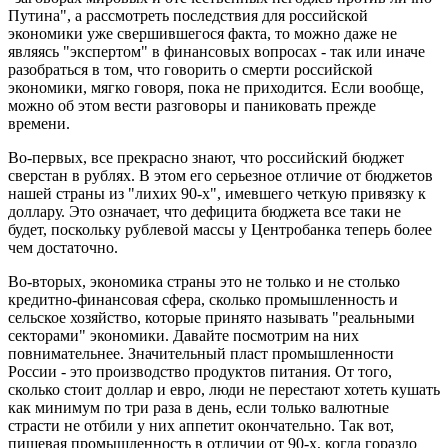
Путина", а рассмотреть последствия для российской
экономики уже свершившегося факта, то можно даже не
являясь "экспертом" в финансовых вопросах - так или иначе
разобраться в том, что говорить о смерти российской
экономики, мягко говоря, пока не приходится. Если вообще,
можно об этом вести разговоры и паниковать прежде
времени.
Во-первых, все прекрасно знают, что российский бюджет
сверстан в рублях. В этом его серьезное отличие от бюджетов
нашей страны из "лихих 90-х", имевшего четкую привязку к
доллару. Это означает, что дефицита бюджета все таки не
будет, поскольку рублевой массы у Центробанка теперь более
чем достаточно.
Во-вторых, экономика страны это не только и не столько
кредитно-финансовая сфера, сколько промышленность и
сельское хозяйство, которые принято называть "реальными
секторами" экономики. Давайте посмотрим на них
повнимательнее. Значительный пласт промышленности
России - это производство продуктов питания. От того,
сколько стоит доллар и евро, люди не перестают хотеть кушать
как минимум по три раза в день, если только валютные
страсти не отбили у них аппетит окончательно. Так вот,
пищевая промышленность в отличии от 90-х, когда гораздо