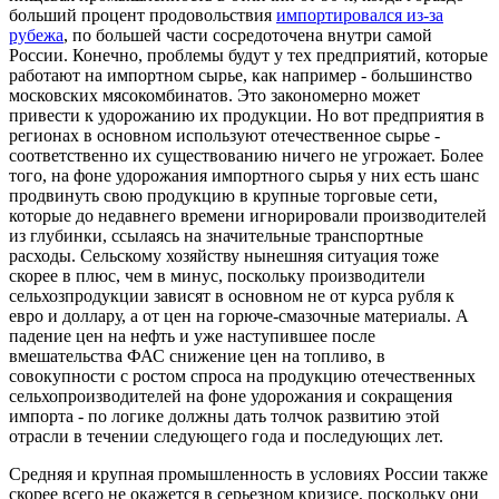
больший процент продовольствия
импортировался из-за
рубежа
, по большей части сосредоточена внутри самой
России. Конечно, проблемы будут у тех предприятий, которые
работают на импортном сырье, как например - большинство
московских мясокомбинатов. Это закономерно может
привести к удорожанию их продукции. Но вот предприятия в
регионах в основном используют отечественное сырье -
соответственно их существованию ничего не угрожает. Более
того, на фоне удорожания импортного сырья у них есть шанс
продвинуть свою продукцию в крупные торговые сети,
которые до недавнего времени игнорировали производителей
из глубинки, ссылаясь на значительные транспортные
расходы. Сельскому хозяйству нынешняя ситуация тоже
скорее в плюс, чем в минус, поскольку производители
сельхозпродукции зависят в основном не от курса рубля к
евро и доллару, а от цен на горюче-смазочные материалы. А
падение цен на нефть и уже наступившее после
вмешательства ФАС снижение цен на топливо, в
совокупности с ростом спроса на продукцию отечественных
сельхопроизводителей на фоне удорожания и сокращения
импорта - по логике должны дать толчок развитию этой
отрасли в течении следующего года и последующих лет.
Средняя и крупная промышленность в условиях России также
скорее всего не окажется в серьезном кризисе, поскольку они