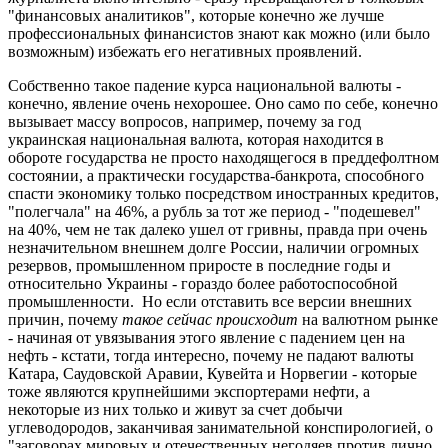
"финансовых аналитиков", которые конечно же лучше
профессиональных финансистов знают как можно (или было
возможным) избежать его негативных проявлений.
Собственно такое падение курса национальной валюты -
конечно, явление очень нехорошее. Оно само по себе, конечно
вызывает массу вопросов, например, почему за год
украинская национальная валюта, которая находится в
обороте государства не просто находящегося в преддефолтном
состоянии, а практически государства-банкрота, способного
спасти экономику только посредством иностранных кредитов,
"полегчала" на 46%, а рубль за тот же период - "подешевел"
на 40%, чем не так далеко ушел от гривны, правда при очень
незначительном внешнем долге России, наличии огромных
резервов, промышленном приросте в последние годы и
относительно Украины - гораздо более работоспособной
промышленности. Но если отставить все версии внешних
причин, почему
такое сейчас происходит
на валютном рынке
- начиная от увязывания этого явление с падением цен на
нефть - кстати, тогда интересно, почему не падают валюты
Катара, Саудовской Аравии, Кувейта и Норвегии - которые
тоже являются крупнейшими экспортерами нефти, а
некоторые из них только и живут за счет добычи
углеводородов, заканчивая занимательной конспирологией, о
"заговорах мировых и отечественных негодяев против лично