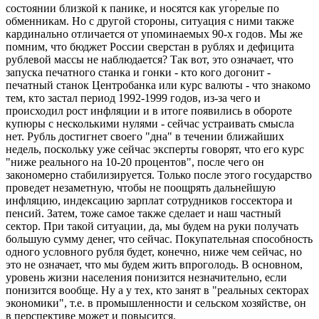
состоянии близкой к панике, и носятся как угорелые по
обменникам. Но с другой стороны, ситуация с ними также
кардинально отличается от упоминаемых 90-х годов. Мы же
помним, что бюджет России сверстан в рублях и дефицита
рублевой массы не наблюдается? Так вот, это означает, что
запуска печатного станка и гонки - кто кого догонит -
печатный станок Центробанка или курс валюты - что знакомо
тем, кто застал период 1992-1999 годов, из-за чего и
происходил рост инфляции и в итоге появились в обороте
купюры с несколькими нулями - сейчас устраивать смысла
нет. Рубль достигнет своего "дна" в течении ближайших
недель, поскольку уже сейчас эксперты говорят, что его курс
"ниже реального на 10-20 процентов", после чего он
закономерно стабилизируется. Только после этого государство
проведет незаметную, чтобы не поощрять дальнейшую
инфляцию, индексацию зарплат сотрудников госсектора и
пенсий. Затем, тоже самое также сделает и наш частный
сектор. При такой ситуации, да, мы будем на руки получать
большую сумму денег, что сейчас. Покупательная способность
одного условного рубля будет, конечно, ниже чем сейчас, но
это не означает, что мы будем жить впроголодь. В основном,
уровень жизни населения понизится незначительно, если
понизится вообще. Ну а у тех, кто занят в "реальных секторах
экономики", т.е. в промышленности и сельском хозяйстве, он
в перспективе может и повысится.