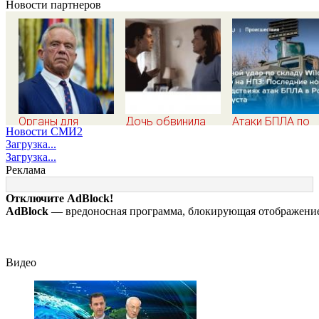
Новости партнеров
Органы для
Дочь обвинила
Атаки БПЛА по
Новости СМИ2
пересадки «черные
мать в
регионам Росси
Загрузка...
трансплантологи»
разрушенном
последние ново
Загрузка...
извлекали у еще
детстве, не зная
на 7 августа 202
Реклама
живых пациентов
всей правды о
последствия, ат
своём отце -
на склады
Отключите AdBlock!
история одной
Wildberries,
AdBlock
— вредоносная программа, блокирующая отображение 
семьи
состояние
пострадавших
Видео