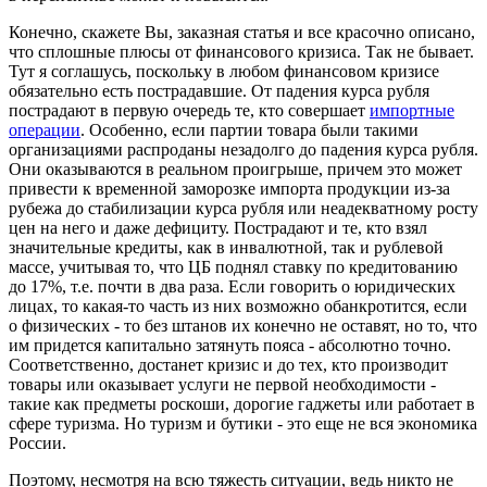
Конечно, скажете Вы, заказная статья и все красочно описано,
что сплошные плюсы от финансового кризиса. Так не бывает.
Тут я соглашусь, поскольку в любом финансовом кризисе
обязательно есть пострадавшие. От падения курса рубля
пострадают в первую очередь те, кто совершает
импортные
операции
. Особенно, если партии товара были такими
организациями распроданы незадолго до падения курса рубля.
Они оказываются в реальном проигрыше, причем это может
привести к временной заморозке импорта продукции из-за
рубежа до стабилизации курса рубля или неадекватному росту
цен на него и даже дефициту. Пострадают и те, кто взял
значительные кредиты, как в инвалютной, так и рублевой
массе, учитывая то, что ЦБ поднял ставку по кредитованию
до 17%, т.е. почти в два раза. Если говорить о юридических
лицах, то какая-то часть из них возможно обанкротится, если
о физических - то без штанов их конечно не оставят, но то, что
им придется капитально затянуть пояса - абсолютно точно.
Соответственно, достанет кризис и до тех, кто производит
товары или оказывает услуги не первой необходимости -
такие как предметы роскоши, дорогие гаджеты или работает в
сфере туризма. Но туризм и бутики - это еще не вся экономика
России.
Поэтому, несмотря на всю тяжесть ситуации, ведь никто не