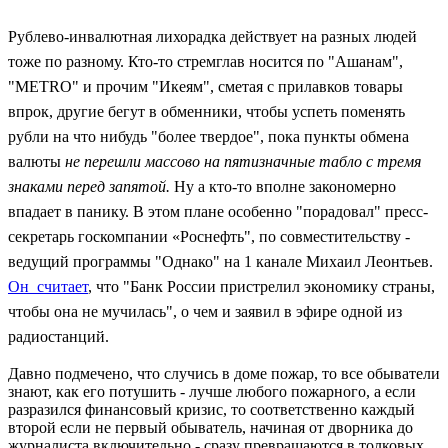
Рублево-инвалютная лихорадка действует на разных людей
тоже по разному. Кто-то стремглав носится по "Ашанам",
"METRO" и прочим "Икеям", сметая с прилавков товары
впрок, другие бегут в обменники, чтобы успеть поменять
рубли на что нибудь "более твердое", пока пункты обмена
валюты
не перешли массово на пятизначные табло с тремя
знаками перед запятой.
Ну а кто-то вполне закономерно
впадает в панику. В этом плане особенно "порадовал" п
ресс-
секретарь госкомпании «Роснефть", по совместительству -
ведущий программы "Однако" на 1 канале Михаил Леонтьев.
Он считает
, что "Банк России пристрелил экономику страны,
чтобы она не мучилась", о чем и заявил в эфире одной из
радиостанций.
Давно подмечено, что случись в доме пожар, то все обыватели
знают, как его потушить - лучше любого пожарного, а если
разразился финансовый кризис, то соответственно каждый
второй если не первый обыватель, начиная от дворника до
журналиста включительно - сразу превращаются в толковых