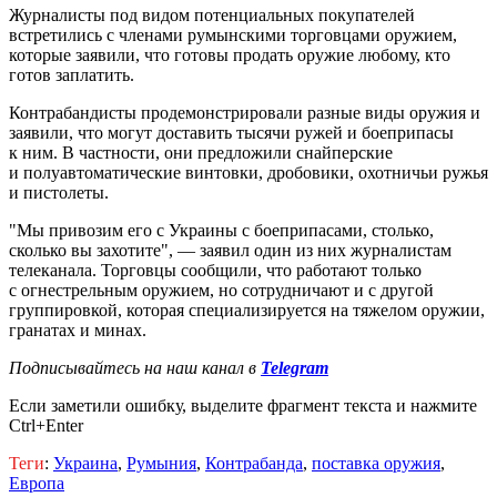
Журналисты под видом потенциальных покупателей
встретились с членами румынскими торговцами оружием,
которые заявили, что готовы продать оружие любому, кто
готов заплатить.
Контрабандисты продемонстрировали разные виды оружия и
заявили, что могут доставить тысячи ружей и боеприпасы
к ним. В частности, они предложили снайперские
и полуавтоматические винтовки, дробовики, охотничьи ружья
и пистолеты.
"Мы привозим его с Украины с боеприпасами, столько,
сколько вы захотите", — заявил один из них журналистам
телеканала. Торговцы сообщили
, что работают только
с огнестрельным оружием, но сотрудничают и с другой
группировкой, которая специализируется на тяжелом оружии,
гранатах и минах.
Подписывайтесь на наш канал в
Telegram
Если заметили ошибку, выделите фрагмент текста и нажмите
Ctrl+Enter
Теги
:
Украина
,
Румыния
,
Контрабанда
,
поставка оружия
,
Европа