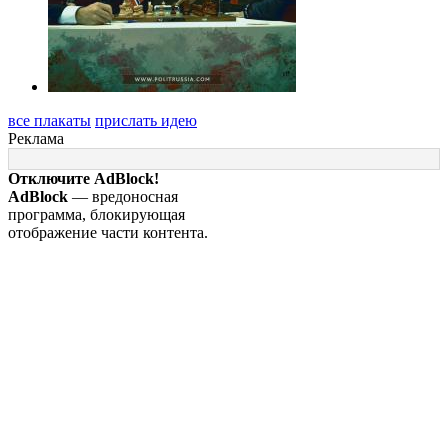
все плакаты
прислать идею
Реклама
Отключите AdBlock!
AdBlock
— вредоносная
программа, блокирующая
отображение части контента.