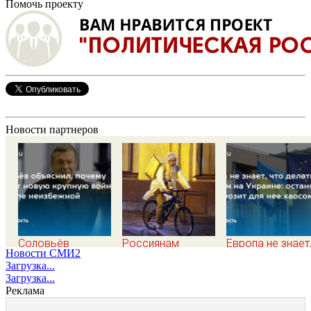
Помочь проекту
Новости партнеров
Соловьёв
Россиянам
Европа не знает
Новости СМИ2
объяснил, почему
рассказали,
что делать с ми
Загрузка...
считает новую
сокращает ли
на Украине:
Загрузка...
крупную войну в
жизнь ночная
остановка боев
Реклама
Европе неизбежной
работа
грозит для нее