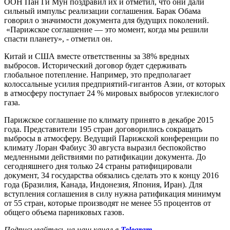
ООН Пан Ги Мун поздравил их и отметил, что они дали
сильный импульс реализации соглашения.
Барак Обама
говорил о значимости документа для будущих поколений.
«Парижское соглашение — это момент, когда мы решили
спасти планету», - отметил он.
Китай и США вместе ответственны за 38% вредных
выбросов. Исторический договор будет сдерживать
глобальное потепление. Например, это предполагает
колоссальные усилия предприятий-гигантов Азии, от которых
в атмосферу поступает 24 % мировых выбросов углекислого
газа.
Парижское соглашение по климату принято в декабре 2015
года. Представители 195 стран договорились сокращать
выбросы в атмосферу. Ведущий Парижской конференции по
климату Лоран Фабиус 30 августа выразил беспокойство
медленными действиями по ратификации документа. До
сегодняшнего дня только 24 страны ратифицировали
документ, 34 государства обязались сделать это к концу 2016
года (Бразилия, Канада, Индонезия, Япония, Иран). Для
вступления соглашения в силу нужна ратификация минимум
от 55 стран, которые производят не менее 55 процентов от
общего объема парниковых газов.
Подписывайтесь на наш канал в
Telegram