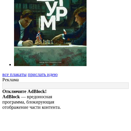
все плакаты
прислать идею
Реклама
Отключите AdBlock!
AdBlock
— вредоносная
программа, блокирующая
отображение части контента.