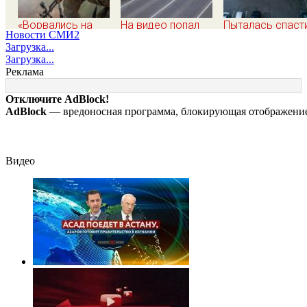
«Ворвались на
На видео попал
Пыталась спаст
Новости СМИ2
плечах, хлопцев
момент наезда
малыша и погиб
Загрузка...
били в упор»:
легковушки на
с ним: женщина
Загрузка...
Алексеево-
пешеходов, где
разбилась
Реклама
Дружковка стала
пострадали
насмерть на гла
могильником для
минимум восемь
у детей 06/08/2
Отключите AdBlock!
«птах Мадьяра»
человек 06/08/2026
– Новости
AdBlock
— вредоносная программа, блокирующая отображение 
– Новости
Видео