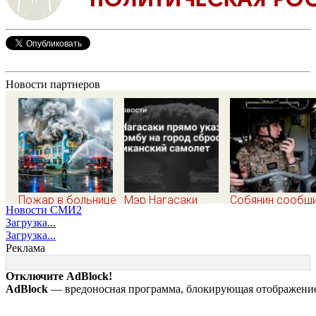
Новости партнеров
Пожар в больнице
Мэр Нагасаки
Собянин сообщ
Новости СМИ2
в Подольске
прямо указал, что
об уничтожении
Загрузка...
ликвидирован,
бомбу на город
трёх дронов над
Загрузка...
проведена
сбросил
Москвой
Реклама
эвакуация
американский
самолет
Отключите AdBlock!
AdBlock
— вредоносная программа, блокирующая отображение 