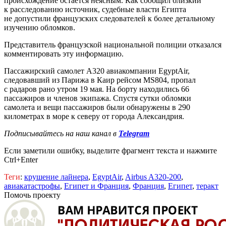
происхождение остается неясным. Как сообщил близкий
к расследованию источник, судебные власти Египта
не допустили французских следователей к более детальному
изучению обломков.
Представитель французской национальной полиции отказался
комментировать эту информацию.
Пассажирский самолет А320 авиакомпании EgyptAir,
следовавший из Парижа в Каир рейсом MS804, пропал
с радаров рано утром 19 мая. На борту находились 66
пассажиров и членов экипажа. Спустя сутки обломки
самолета и вещи пассажиров были обнаружены в 290
километрах в море к северу от города Александрия.
Подписывайтесь на наш канал в
Telegram
Если заметили ошибку, выделите фрагмент текста и нажмите
Ctrl+Enter
Теги
:
крушение лайнера
,
EgyptAir
,
Airbus A320-200
,
авиакатастрофы
,
Египет и Франция
,
Франция
,
Египет
,
теракт
Помочь проекту