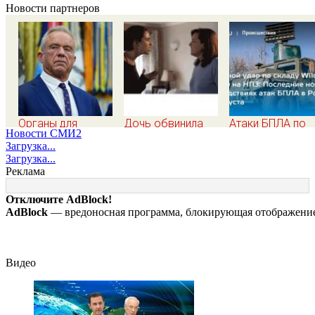
Новости партнеров
Органы для
Дочь обвинила
Атаки БПЛА по
Новости СМИ2
пересадки «черные
мать в
регионам Росси
Загрузка...
трансплантологи»
разрушенном
последние ново
Загрузка...
извлекали у еще
детстве, не зная
на 7 августа 202
Реклама
живых пациентов
всей правды о
последствия, ат
своём отце -
на склады
Отключите AdBlock!
история одной
Wildberries,
AdBlock
— вредоносная программа, блокирующая отображение 
семьи
состояние
пострадавших
Видео