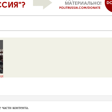
ки с
у
части контента.