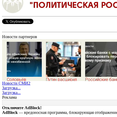
Новости партнеров
Соловьёв
Путин расширил
Российские бан
Новости СМИ2
объяснил, почему
перечень
марта будут
Загрузка...
считает новую
оснований для
блокировать
Загрузка...
крупную войну в
выдворения
переводы по
Реклама
Европе неизбежной
мигрантов
новому признак
Отключите AdBlock!
AdBlock
— вредоносная программа, блокирующая отображение 