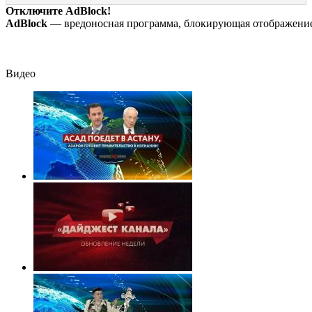
Бондарчука и
могильником дл
Отключите AdBlock!
Исаковой
«птах Мадьяра»
AdBlock
— вредоносная программа, блокирующая отображение 
Видео