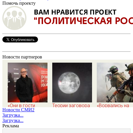
Помочь проекту
Новости партнеров
«Они в гости
Теории заговора
«Ворвались на
Новости СМИ2
вдвоем ходят»:
вокруг Луны: физик
плечах, хлопцев
Загрузка...
известная
поставил под
били в упор»:
Загрузка...
журналистка
сомнение снимки
Алексеево-
Реклама
подтвердила роман
NASA
Дружковка ста