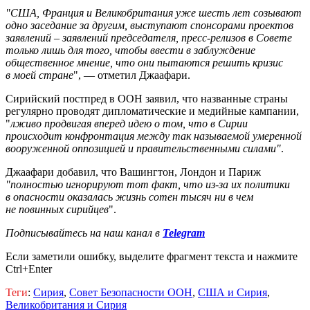
"США, Франция и Великобритания уже шесть лет созывают
одно заседание за другим, выступают спонсорами проектов
заявлений – заявлений председателя, пресс-релизов в Совете
только лишь для того, чтобы ввести в заблуждение
общественное мнение, что они пытаются решить кризис
в моей стране
", — отметил Джаафари.
Сирийский постпред в ООН заявил, что названные страны
регулярно проводят дипломатические и медийные кампании,
"
лживо продвигая вперед идею о том, что в Сирии
происходит конфронтация между так называемой умеренной
вооруженной оппозицией и правительственными силами"
.
Джаафари добавил, что Вашингтон, Лондон и Париж
"полностью игнорируют тот факт, что из-за их политики
в опасности оказалась жизнь сотен тысяч ни в чем
не повинных сирийцев
".
Подписывайтесь на наш канал в
Telegram
Если заметили ошибку, выделите фрагмент текста и нажмите
Ctrl+Enter
Теги
:
Сирия
,
Совет Безопасности ООН
,
США и Сирия
,
Великобритания и Сирия