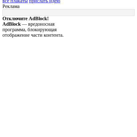
все плакаты
прислать идею
Реклама
Отключите AdBlock!
AdBlock
— вредоносная
программа, блокирующая
отображение части контента.