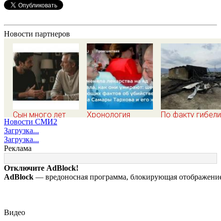
Новости партнеров
Сын много лет
Хронология
По факту гибели
Новости СМИ2
стыдился простой
убийства экс-мэра
ребенка на пож
Загрузка...
работы отца, пока
Самары Виктора
в Кызыл-Таше
Загрузка...
не узнал, ради чего
Тархова и его
возбуждено
Реклама
тот отказался от
жены: шесть
уголовное дело
карьеры - история
шокирующих
Отключите AdBlock!
одной семьи
фактов, новые
AdBlock
— вредоносная программа, блокирующая отображение 
подробности
Видео