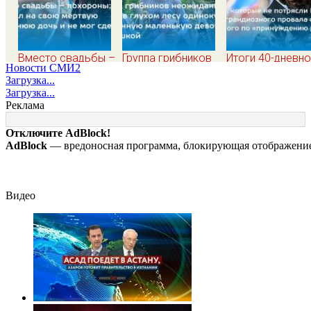
Вместо свадьбы –
Группа грибников
Итоги 40-дневн
Новости СМИ2
похороны: отец
неожиданно нашли
плана Зеленско
Загрузка...
смотрел на свою
в глухом лесу
по принуждению
Загрузка...
мертвую 16-
одинокую
миру: как ответ
Реклама
летнюю дочь и не
испуганную
Россия, полный
мог сдержать
маленькую девочку
разбор провала
Отключите AdBlock!
слезы
с игрушкой
операции Украи
AdBlock
— вредоносная программа, блокирующая отображение 
от военкора Ко
Видео