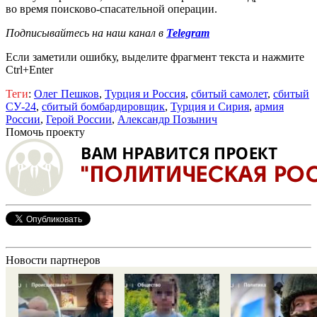
во время поисково-спасательной операции.
Подписывайтесь на наш канал в
Telegram
Если заметили ошибку, выделите фрагмент текста и нажмите
Ctrl+Enter
Теги
:
Олег Пешков
,
Турция и Россия
,
сбитый самолет
,
сбитый
СУ-24
,
сбитый бомбардировщик
,
Турция и Сирия
,
армия
России
,
Герой России
,
Александр Позынич
Помочь проекту
Новости партнеров