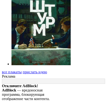
все плакаты
прислать идею
Реклама
Отключите AdBlock!
AdBlock
— вредоносная
программа, блокирующая
отображение части контента.