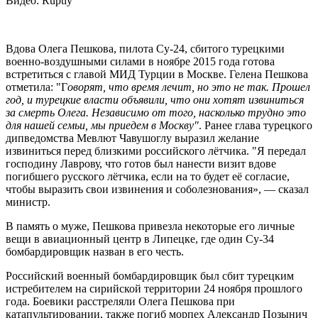
Видео: Ruptly
Вдова Олега Пешкова, пилота Су-24, сбитого турецкими
военно-воздушными силами в ноябре 2015 года готова
встретиться с главой МИД Турции в Москве. Гелена Пешкова
отметила:
"Г
оворят, что время лечит, но это не так. Прошел
год, и турецкие власти объявили, что они хотят извиниться
за смерть Олега. Независимо от того, насколько трудно это
для нашей семьи, мы приедем в Москву"
. Ранее глава турецкого
дипведомства
Мевлют Чавушоглу
выразил желание
извиниться перед близкими российского лётчика. "
Я передал
господину Лаврову, что готов был нанести визит вдове
погибшего русского лётчика, если на то будет её согласие,
чтобы выразить свои извинения и соболезнования», — сказал
министр.
В память о муже, Пешкова привезла некоторые его личные
вещи в авиационный центр в Липецке, где один Су-34
бомбардировщик назван в его честь.
Российский военный бомбардировщик был сбит турецким
истребителем на сирийской территории 24 ноября прошлого
года. Боевики расстреляли Олега Пешкова при
катапультировании, также погиб морпех Александр Позынич