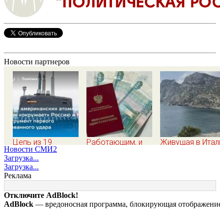
Новости партнеров
Цепь из 19
Работающим, и
Живущая в Итал
Новости СМИ2
американских
неработающим: по
русская сравни
Загрузка...
атомных подлодок
27 400 рублей
жизнь в Европе 
Загрузка...
«окружает»
вручат
Крыму
Реклама
Россию и Китай: это
пенсионерам в
инструмент
сентябре -
Отключите AdBlock!
первого
PrimaMedia.ru
AdBlock
— вредоносная программа, блокирующая отображение 
массированного