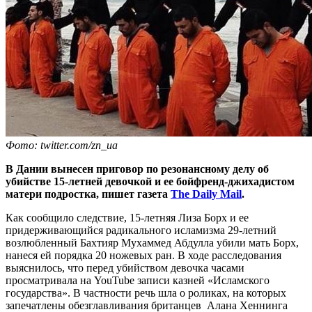
Фото: twitter.com/zn_ua
В Дании вынесен приговор по резонансному делу об
убийстве 15-летней девочкой и ее бойфренд-джихадистом
матери подростка, пишет газета
The Daily Mail
.
Как сообщило следствие, 15-летняя Лиза Борх и ее
придерживающийся радикального исламизма 29-летний
возлюбленный Бахтияр Мухаммед Абдулла убили мать Борх,
нанеся ей порядка 20 ножевых ран. В ходе расследования
выяснилось, что перед убийством девочка часами
просматривала на YouTube записи казней «Исламского
государства». В частности речь шла о роликах, на которых
запечатлены обезглавливания британцев Алана Хеннинга