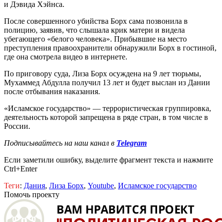
и Дэвида Хэйнса
.
После совершенного убийства Борх сама позвонила в
полицию, заявив, что слышала крик матери и видела
убегающего «белого человека». Прибывшие на место
преступления правоохранители обнаружили Борх в гостиной,
где она смотрела видео в интернете.
По приговору суда, Лиза Борх осуждена на 9 лет тюрьмы,
Мухаммед Абдулла получил 13 лет и будет выслан из Дании
после отбывания наказания.
«Исламское государство» — террористическая группировка,
деятельность которой запрещена в ряде стран, в том числе в
России.
Подписывайтесь на наш канал в
Telegram
Если заметили ошибку, выделите фрагмент текста и нажмите
Ctrl+Enter
Теги
:
Дания
,
Лиза Борх
,
Youtube
,
Исламское государство
Помочь проекту