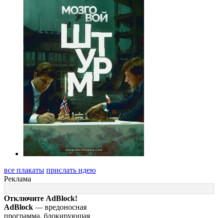
все плакаты
прислать идею
Реклама
Отключите AdBlock!
AdBlock
— вредоносная
программа, блокирующая