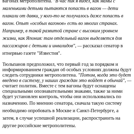
вагонах метрополитена.
"В час пик я видел, как мамы с
маленькими детьми пытаются попасть в вагон — дети
плакали от давки, у кого-то не получалось даже попасть в
вагон. Опыт «особых вагонов» есть во многих странах.
Например, в такой развитой стране с высоким уровнем
жизни, как Япония: там отдельный вагон выделяется для
пассажиров с детьми и инвалидов"
,
—
рассказал сенатор в
итнервью газете "Известия".
Тюльпанов предположил, что первый год за порядком и
информированием граждан об особых условиях должны будут
следить сотрудники метрополитена.
"Потом, когда это будет
введено в систему, у наших граждан это войдет в обычай"
,
—
считает политик. Вместе с тем вагоны будут оснащены
специальными опознавательными знаками, также за ними
будет установлен контроль, чтобы они использовались по
назначению.
По мнению сенатора, сначала такую систему
необходимо опробовать в Москве и Санкт-Петербурге, а
затем, в случае успешной реализации, распространить на
другие российские метрополитены.