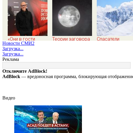
«Они в гости
Теории заговора
Спасатели
Новости СМИ2
вдвоем ходят»:
вокруг Луны: физик
отказались от
Загрузка...
известная
поставил под
эвакуации тела
Загрузка...
журналистка
сомнение снимки
Натальи
Реклама
подтвердила роман
NASA
Наговицыной с
Бондарчука и
семитысячника
Отключите AdBlock!
Исаковой
AdBlock
— вредоносная программа, блокирующая отображение 
Видео