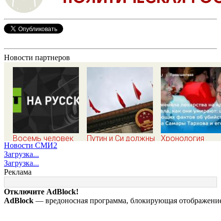
Новости партнеров
Восемь человек
Путин и Си должны
Хронология
Новости СМИ2
пострадали при
смотреть друг на
убийства экс-м
Загрузка...
наезде автомобиля
друг с
Самары Виктор
Загрузка...
на пешеходов в
подозрением:
Тархова и его
Реклама
Омске
Зеленский поставил
жены: шесть
задачу своим
шокирующих
Отключите AdBlock!
дипломатам
фактов, новые
AdBlock
— вредоносная программа, блокирующая отображение 
подробности