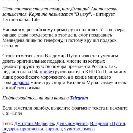
"Это соответствует тому, чем Дмитрий Анатольевич
занимается. Картина называется "В цеху"
, - цитирует
Путина канал Life.
Напомним, российскому премьеру исполнился 51 год вчера,
однако глава государства в этот день смог поздравить
Медведева лишь по телефону, и потому вручил подарок
сегодня.
Стоит отметить, что Владимир Путин известен умением
делать оригинальные подарки, многие из которых
демонстрируют чувство юмора президента России. Так,
недавно глава РФ
привез
руководителю КНР Си Цзиньпину
ящик российского мороженого, а в конце минувшего
года
подарил
министру спорта Виталию Мутко самоучитель
английского языка.
Подписывайтесь на наш канал в
Telegram
Если заметили ошибку, выделите фрагмент текста и нажмите
Ctrl+Enter
Теги
:
Дмитрий Медведев
,
День рождения
,
Владимир Путин
,
подарок президента
,
картина
,
чувство юмора