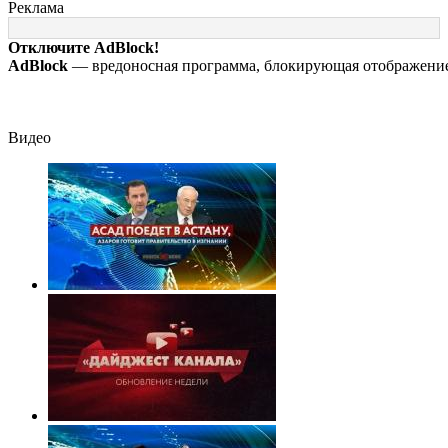
Алексеево-
на фоне
разбилась
Реклама
Дружковка стала
массированных
насмерть на гла
могильником для
атак беспилотников
у детей 06/08/2
Отключите AdBlock!
«птах Мадьяра»
– Новости
AdBlock
— вредоносная программа, блокирующая отображение 
Видео