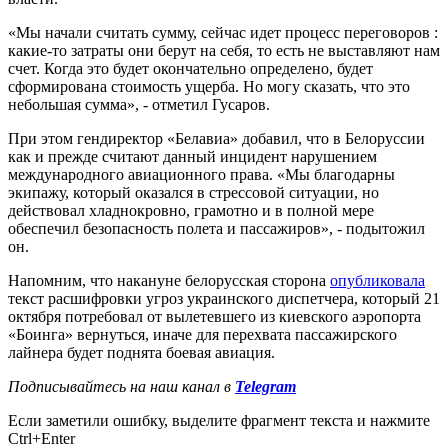
«Мы начали считать сумму, сейчас идет процесс переговоров :
какие-то затраты они берут на себя, то есть не выставляют нам
счет. Когда это будет окончательно определено, будет
сформирована стоимость ущерба. Но могу сказать, что это
небольшая сумма», - отметил Гусаров.
При этом гендиректор «Белавиа» добавил, что в Белоруссии
как и прежде считают данный инцидент нарушением
международного авиационного права. «Мы благодарны
экипажу, который оказался в стрессовой ситуации, но
действовал хладнокровно, грамотно и в полной мере
обеспечил безопасность полета и пассажиров», - подытожил
он.
Напомним, что накануне белорусская сторона
опубликовала
текст расшифровки угроз украинского диспетчера, который 21
октября потребовал от вылетевшего из киевского аэропорта
«Боинга» вернуться, иначе для перехвата пассажирского
лайнера будет поднята боевая авиация.
Подписывайтесь на наш канал в
Telegram
Если заметили ошибку, выделите фрагмент текста и нажмите
Ctrl+Enter