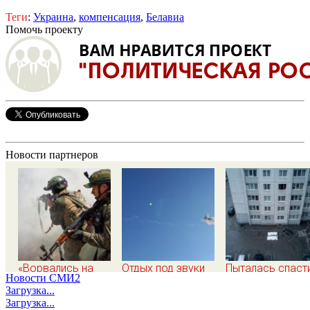
Теги
:
Украина
,
компенсация
,
Белавиа
Помочь проекту
Новости партнеров
«Ворвались на
Отдых под звуки
Пыталась спаст
Новости СМИ2
плечах, хлопцев
сирен: что
малыша и погиб
Загрузка...
били в упор»:
происходит в Сочи
с ним: женщина
Загрузка...