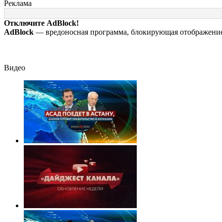
переплюнул
ульяновцам на
заживо в
Реклама
Сырского
выходные
страшном ДТП 
трассе 07/08/2
Отключите AdBlock!
– Новости
AdBlock
— вредоносная программа, блокирующая отображение 
Видео