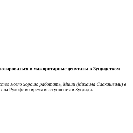
лотироваться в мажоритарные депутаты в Зугдидстком
льство могло хорошо работать, Миши (Михаила Саакашвили) в
казала Рулофс во время выступления в Зугдиди.