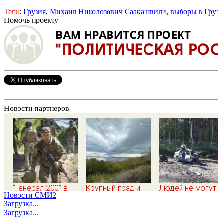
Теги
:
Грузия
,
Михаил Николозович Саакашвили
,
выборы в Гру
Помочь проекту
Новости партнеров
“Генерал 200” в
Крупный град и
Людей не могут
Новости СМИ2
квадрате. Как
шквалистый ветер
опознать: четыр
Загрузка...
Драпатый
обещают
человека сгоре
Загрузка...