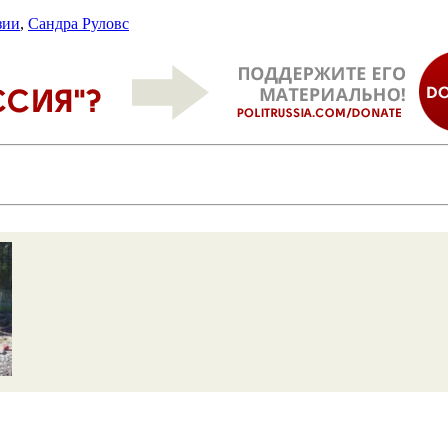
зии
,
Сандра Руловс
е
ли