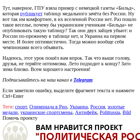
Тут, наверное, ГПУ взяла пример с немецкой газеты «Бильд»,
которая
публикует
таблицу медального зачёта без России. Ну
вот так им комфортнее, в их вселенной России нет. Раз пошло
такое веселье, почему бы украинским ученикам «Бильда» не
опубликовать такую таблицу? Так они двух зайцев убьют: и
России по-прежнему в таблице нет, и Украина на первом
месте. И более оптимистично. Тогда можно вообще себя
чемпионами всего объявить.
Надеюсь, этот урок пошёл вам впрок. Так что выше голову,
друзья, не теряйте оптимизма. Лето подходит к концу? Зато
зима близко. Всем хорошего настроения!
Подписывайтесь на наш канал в
Telegram
Если заметили ошибку, выделите фрагмент текста и нажмите
Ctrl+Enter
Теги
:
спорт
,
Олимпиада в Рио
,
Украина
,
Россия
,
золотые
медали
,
украинские спортсмены
,
Антифейк
,
Politrussia
,
Bild
Помочь проекту