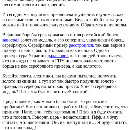
пессимистических настроений.
И сегодня мы научимся преодолевать уныние, научимся, как
из пессимистов стать оптимистами. Ведь в любой ситуации
можно найти положительную сторону. Обратимся к новостям.
В финале борьбы греко-римского стиля российский борец
завоевал
золотую медаль, а его соперник, украинский борец,
серебряную. Серебряный призёр
расстроился
, так как верил в
победу и шансы были. Но вышло как вышло. Однако
прокуратура Украины
дала совет
, как надо действовать тем,
кто никогда не унывает: в ГПУ посоветовали чествовать
борца не как серебряного призёра, а как золотого.
Кусайте локти, алхимики, вы веками пытались получить
золото из свинца, а тут вот так быстро получили золото -
правда, из серебра, но зато как просто. У него серебряная
медаль? Пфф, мы будем считать её золотой.
Представляете, как можно было бы легко решать все
проблемы? Вас не приняли на работу. Пфф, я буду считать, что
приняли. Наполеон, тебя разгромили! Пфф, а я буду считать,
что я победил. Говорят, царь - ненастоящий! Пфф, а я буду
считать, что настоящий. Ой, вы наступили в… Я буду считать,
что это шоколад!