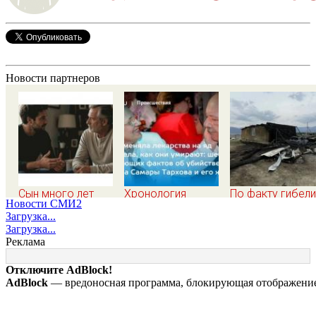
Новости партнеров
Сын много лет
Хронология
По факту гибели
Новости СМИ2
стыдился простой
убийства экс-мэра
ребенка на пож
Загрузка...
работы отца, пока
Самары Виктора
в Кызыл-Таше
Загрузка...
не узнал, ради чего
Тархова и его
возбуждено
Реклама
тот отказался от
жены: шесть
уголовное дело
карьеры - история
шокирующих
Отключите AdBlock!
одной семьи
фактов, новые
AdBlock
— вредоносная программа, блокирующая отображение 
подробности