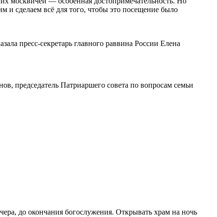
гих москвичей — особенная достопримечательность. Но
им и сделаем всё для того, чтобы это посещение было
зала пресс-секретарь главного раввина России Елена
ов, председатель Патриаршего совета по вопросам семьи
ечера, до окончания богослужения. Открывать храм на ночь