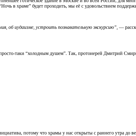
нейшее готическое здание в Москве и во всей России, для мно
“Ночь в храме” будет проходить, мы её с удовольствием поддерж
ия, об иудаизме, устроить познавательную экскурсию”,
— расска
просто-таки “холодным душем”. Так, протоиерей Дмитрий Смирн
нициатива, потому что храмы у нас открыты с раннего утра до в