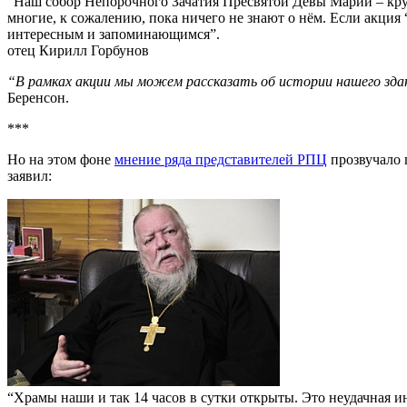
“Наш собор Непорочного Зачатия Пресвятой Девы Марии – круп
многие, к сожалению, пока ничего не знают о нём. Если акция 
интересным и запоминающимся”.
отец Кирилл Горбунов
“В рамках акции мы можем рассказать об истории нашего здан
Беренсон.
***
Но на этом фоне
мнение ряда представителей РПЦ
прозвучало 
заявил:
“Храмы наши и так 14 часов в сутки открыты. Это неудачная и