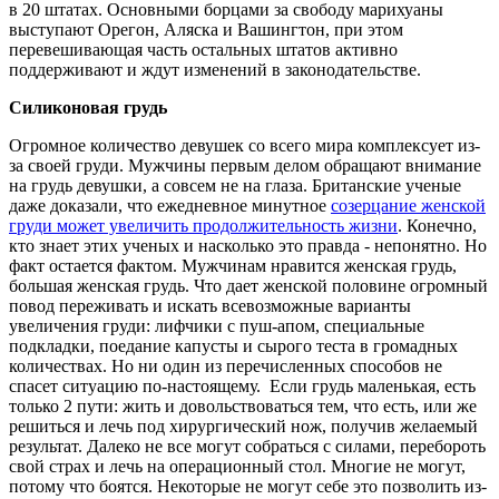
в 20 штатах. Основными борцами за свободу марихуаны
выступают Орегон, Аляска и Вашингтон, при этом
перевешивающая часть остальных штатов активно
поддерживают и ждут изменений в законодательстве.
Силиконовая грудь
Огромное количество девушек со всего мира комплексует из-
за своей груди. Мужчины первым делом обращают внимание
на грудь девушки, а совсем не на глаза. Британские ученые
даже доказали, что ежедневное минутное
созерцание женской
груди может увеличить продолжительность жизни
. Конечно,
кто знает этих ученых и насколько это правда - непонятно. Но
факт остается фактом. Мужчинам нравится женская грудь,
большая женская грудь. Что дает женской половине огромный
повод переживать и искать всевозможные варианты
увеличения груди: лифчики с пуш-апом, специальные
подкладки, поедание капусты и сырого теста в громадных
количествах. Но ни один из перечисленных способов не
спасет ситуацию по-настоящему. Если грудь маленькая, есть
только 2 пути: жить и довольствоваться тем, что есть, или же
решиться и лечь под хирургический нож, получив желаемый
результат. Далеко не все могут собраться с силами, перебороть
свой страх и лечь на операционный стол. Многие не могут,
потому что боятся. Некоторые не могут себе это позволить из-