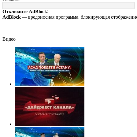
квартиру
2026 года: Причины,
способом
источник, откуда
Отключите AdBlock!
был громкий
AdBlock
— вредоносная программа, блокирующая отображение 
хлопок
Видео