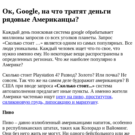
Ок, Google, на что тратят деньги
рядовые Американцы?
Каждый день поисковая система google обрабатывает
миллионы запросов со всех уголков планеты. Запрос
«Сколько стоит …» является одним из самых популярных. Все
люди уникальны. Каждый человек ищет что-то свое, что
нужно именно ему. Но некоторые вещи распространены в
определенных регионах. Что же наиболее популярно в
Америке?
Сколько стоит Playstation 4? Развод? Золото? Или почка? Не
совсем. Так что же на самом деле будоражит американцев? В
США при вводе запроса
«Сколько стоит...»
система
автозаполнения предлагает иные пункты. А именно жители
Америки частенько ищут
цену на пиво, проституток,
силиконовую грудь, липосакцию и марихуану
.
Пиво
Пиво – давно излюбленный американцами напиток, особенно
в республиканских штатах, таких как Колорадо и Вайоминг.
Они без него жить не могут. Ни одного бейсбольного или же