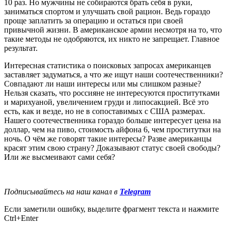
10 раз. Но мужчины не собираются брать себя в руки,
заниматься спортом и улучшать свой рацион. Ведь гораздо
проще заплатить за операцию и остаться при своей
привычной жизни. В американское армии несмотря на то, что
такие методы не одобряются, их никто не запрещает. Главное
результат.
Интересная статистика о поисковых запросах американцев
заставляет задуматься, а что же ищут наши соотечественники?
Совпадают ли наши интересы или мы слишком разные?
Нельзя сказать, что россияне не интересуются проститутками
и марихуаной, увеличением груди и липосакцией. Всё это
есть, как и везде, но не в сопоставимых с США размерах.
Нашего соотечественника гораздо больше интересует цена на
доллар, чем на пиво, стоимость айфона 6, чем проститутки на
ночь. О чём же говорят такие интересы? Разве американцы
красят этим свою страну? Доказывают статус своей свободы?
Или же высмеивают сами себя?
Подписывайтесь на наш канал в
Telegram
Если заметили ошибку, выделите фрагмент текста и нажмите
Ctrl+Enter