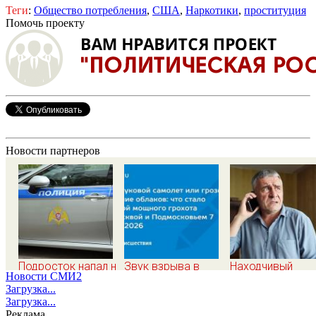
Теги
:
Общество потребления
,
США
,
Наркотики
,
проституция
Помочь проекту
Новости партнеров
Подросток напал на
Звук взрыва в
Находчивый
Новости СМИ2
десятилетнюю
Москве и
пенсионер нака
Загрузка...
девочку,
Московской
мошенников
Загрузка...
ворвавшись в
области 7 августа
изощренным
Реклама