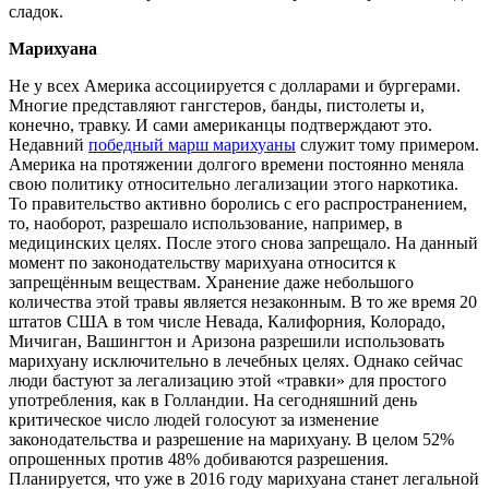
сладок.
Марихуана
Не у всех Америка ассоциируется с долларами и бургерами.
Многие представляют гангстеров, банды, пистолеты и,
конечно, травку. И сами американцы подтверждают это.
Недавний
победный марш марихуаны
служит тому примером.
Америка на протяжении долгого времени постоянно меняла
свою политику относительно легализации этого наркотика.
То правительство активно боролись с его распространением,
то, наоборот, разрешало использование, например, в
медицинских целях. После этого снова запрещало. На данный
момент по законодательству марихуана относится к
запрещённым веществам. Хранение даже небольшого
количества этой травы является незаконным. В то же время 20
штатов США в том числе Невада, Калифорния, Колорадо,
Мичиган, Вашингтон и Аризона разрешили использовать
марихуану исключительно в лечебных целях. Однако сейчас
люди бастуют за легализацию этой «травки» для простого
употребления, как в Голландии. На сегодняшний день
критическое число людей голосуют за изменение
законодательства и разрешение на марихуану. В целом 52%
опрошенных против 48% добиваются разрешения.
Планируется, что уже в 2016 году марихуана станет легальной