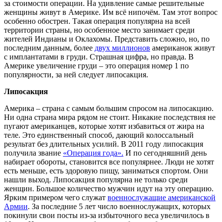
за стоимости операции. На удивление самые решительные
женщины живут в Америке. Им всё нипочём. Там этот вопрос
особенно обострен. Такая операция популярна на всей
территории страны, но особенное место занимает среди
жителей Индианы и Оклахомы. Представить сложно, но, по
последним данным, более
двух миллионов
американок живут
с имплантатами в груди. Страшная цифра, но правда. В
Америке увеличение груди – это операция номер 1 по
популярности, за ней следует липосакция.
Липосакция
Америка – страна с самым большим спросом на липосакцию.
Ни одна страна мира рядом не стоит. Никакие последствия не
пугают американцев, которые хотят избавиться от жира на
теле. Это единственный способ, дающий колоссальный
результат без длительных усилий. В 2011 году липосакция
получила звание
«Операция года».
И по сегодняшний день
набирает обороты, становится все популярнее. Люди не хотят
есть меньше, есть здоровую пищу, заниматься спортом. Они
нашли выход. Липосакция популярна не только среди
женщин. Большое количество мужчин идут на эту операцию.
Ярким примером чего служат
военнослужащие американской
Армии
. За последние 5 лет число военнослужащих, которых
покинули свои посты из-за избыточного веса увеличилось в