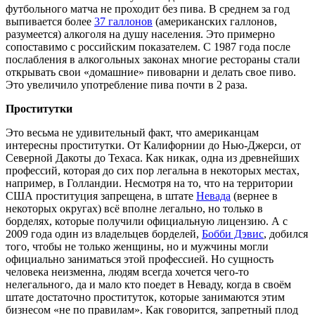
футбольного матча не проходит без пива. В среднем за год
выпивается более
37 галлонов
(американских галлонов,
разумеется) алкоголя на душу населения. Это примерно
сопоставимо с российским показателем. С 1987 года после
послабления в алкогольных законах многие рестораны стали
открывать свои «домашние» пивоварни и делать свое пиво.
Это увеличило употребление пива почти в 2 раза.
Проститутки
Это весьма не удивительный факт, что американцам
интересны проститутки. От Калифорнии до Нью-Джерси, от
Северной Дакоты до Техаса. Как никак, одна из древнейших
профессий, которая до сих пор легальна в некоторых местах,
например, в Голландии. Несмотря на то, что на территории
США проституция запрещена, в штате
Невада
(вернее в
некоторых округах) всё вполне легально, но только в
борделях, которые получили официальную лицензию. А с
2009 года один из владельцев борделей,
Бобби Дэвис
, добился
того, чтобы не только женщины, но и мужчины могли
официально заниматься этой профессией. Но сущность
человека неизменна, людям всегда хочется чего-то
нелегального, да и мало кто поедет в Неваду, когда в своём
штате достаточно проституток, которые занимаются этим
бизнесом «не по правилам». Как говорится, запретный плод