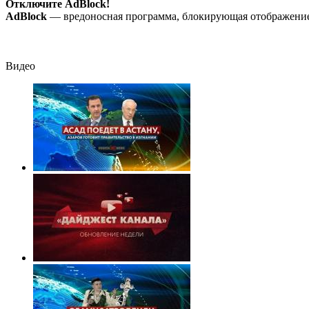
раскрылась
Отключите AdBlock!
слишком поздно:
AdBlock
— вредоносная программа, блокирующая отображение 
история одной
семьи
Видео