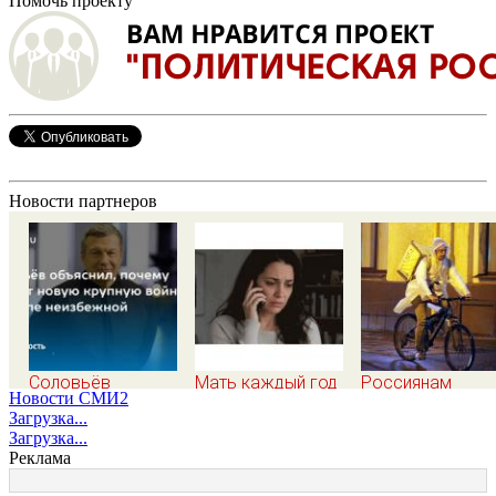
Помочь проекту
Новости партнеров
Соловьёв
Мать каждый год
Россиянам
Новости СМИ2
объяснил, почему
звонила дочери в
рассказали,
Загрузка...
считает новую
один и тот же день
сокращает ли
Загрузка...
крупную войну в
и молчала —
жизнь ночная
Реклама
Европе неизбежной
причина
работа