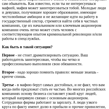
сам обыватель. Как известно, если ты не интересуешься
мафией, мафия может заинтересоваться тобой. Молодые люди
и девушки, получившее хорошее образование, имеющие
честолюбивые амбиции и не желающие идти на работу в
государственный сектор, стремятся найти себя в частных
компаниях, где их начальником или ключевым акционером
компании очень легко может стать человек с
соответствующим опытом криминальной революции и/или
работы в спецслужбах.
Как быть в такой ситуации?
Первое
- не стоит драматизировать ситуацию. Ваш
работодатель заинтересован, чтобы вы четко и
профессионально выполняли свои обязанности.
Второе
- надо хорошо помнить правило: меньше знаешь -
крепче спишь.
Третье
- в мафию берут самых достойных, и не факт, что вам
когда-либо предложат стать ее частью. Во многих российских
компаниях основу бизнеса составляет узкий круг людей,
который напрямую связан с основным акционером.
Сотрудники фирмы работают за зарплату. А люди узкого
круга по факту имеют долю в прибыли и прочие привилегии,