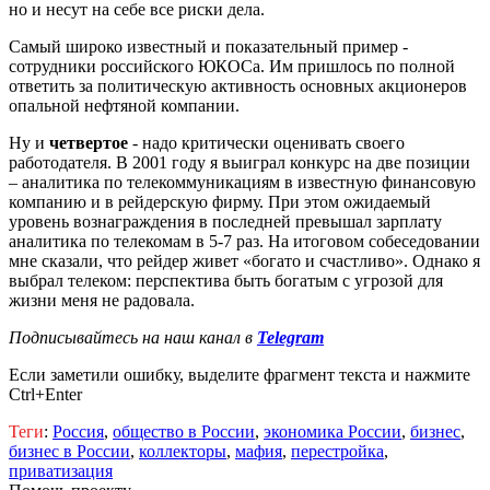
но и несут на себе все риски дела.
Самый широко известный и показательный пример -
сотрудники российского ЮКОСа. Им пришлось по полной
ответить за политическую активность основных акционеров
опальной нефтяной компании.
Ну и
четвертое
- надо критически оценивать своего
работодателя. В 2001 году я выиграл конкурс на две позиции
– аналитика по телекоммуникациям в известную финансовую
компанию и в рейдерскую фирму. При этом ожидаемый
уровень вознаграждения в последней превышал зарплату
аналитика по телекомам в 5-7 раз. На итоговом собеседовании
мне сказали, что рейдер живет «богато и счастливо». Однако я
выбрал телеком: перспектива быть богатым с угрозой для
жизни меня не радовала.
Подписывайтесь на наш канал в
Telegram
Если заметили ошибку, выделите фрагмент текста и нажмите
Ctrl+Enter
Теги
:
Россия
,
общество в России
,
экономика России
,
бизнес
,
бизнес в России
,
коллекторы
,
мафия
,
перестройка
,
приватизация