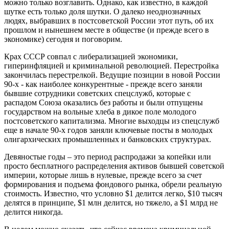
можно только возглавить. Однако, как известно, в каждой
шутке есть только доля шутки. О далеко неоднозначных
людях, выбравших в постсоветской России этот путь, об их
прошлом и нынешнем месте в обществе (и прежде всего в
экономике) сегодня и поговорим.
Крах СССР совпал с либерализацией экономики,
гиперинфляцией и криминальной революцией. Перестройка
закончилась перестрелкой. Ведущие позиции в новой России
90-х - как наиболее конкурентные - прежде всего заняли
бывшие сотрудники советских спецслужб, которые с
распадом Союза оказались без работы и были отпущены
государством на вольные хлеба в дикое поле молодого
постсоветского капитализма. Многие выходцы из спецслужб
еще в начале 90-х годов заняли ключевые посты в молодых
олигархических промышленных и банковских структурах.
Девяностые годы – это период распродажи за копейки или
просто бесплатного распределения активов бывшей советской
империи, которые лишь в нулевые, прежде всего за счет
формирования и подъема фондового рынка, обрели реальную
стоимость. Известно, что условно $1 делится легко, $10 тысяч
делятся в принципе, $1 млн делится, но тяжело, а $1 млрд не
делится никогда.