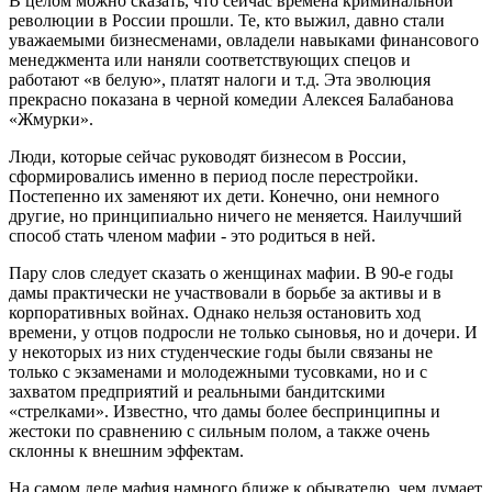
В целом можно сказать, что сейчас времена криминальной
революции в России прошли. Те, кто выжил, давно стали
уважаемыми бизнесменами, овладели навыками финансового
менеджмента или наняли соответствующих спецов и
работают «в белую», платят налоги и т.д. Эта эволюция
прекрасно показана в черной комедии Алексея Балабанова
«Жмурки».
Люди, которые сейчас руководят бизнесом в России,
сформировались именно в период после перестройки.
Постепенно их заменяют их дети. Конечно, они немного
другие, но принципиально ничего не меняется. Наилучший
способ стать членом мафии - это родиться в ней.
Пару слов следует сказать о женщинах мафии. В 90-е годы
дамы практически не участвовали в борьбе за активы и в
корпоративных войнах. Однако нельзя остановить ход
времени, у отцов подросли не только сыновья, но и дочери. И
у некоторых из них студенческие годы были связаны не
только с экзаменами и молодежными тусовками, но и с
захватом предприятий и реальными бандитскими
«стрелками». Известно, что дамы более беспринципны и
жестоки по сравнению с сильным полом, а также очень
склонны к внешним эффектам.
На самом деле мафия намного ближе к обывателю, чем думает