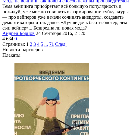
Мода на вейпинг как новый способ наживы производителей
Тема вейпинга приобретает всё большую популярность и,
пожалуй, уже можно говорить о формировании субкультуры
— про вейперов уже начали сочинять анекдоты, создавать
демортиваторы и так далее: «Лучше дочь бьюти-блогер, чем
сын вейпер»... Безвредна ли новая мода?
Андрей Борцов
24 Сентября 2016, 21:20
4 634
0
Страницы:
1
2
3
4
5
...
71
След.
Новости партнеров
Плакаты