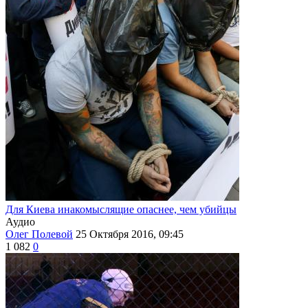
Для Киева инакомыслящие опаснее, чем убийцы
Аудио
Олег Полевой
25 Октября 2016, 09:45
1 082
0