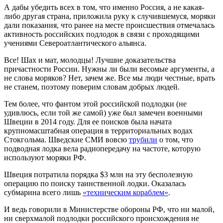
А дабы убедить всех в том, что именно Россия, а не какая-
либо другая страна, приложила руку к случившемуся, моряки
дали показания, что ранее на месте происшествия отмечалась
активность российских подлодок в связи с проходящими
учениями Североатлантического альянса.
Все! Шах и мат, молодцы! Лучшие доказательства
причастности России. Нужны ли были весомые аргументы, а
не слова моряков? Нет, зачем же. Все мы люди честные, врать
не станем, поэтому поверим словам добрых людей.
Тем более, что фантом этой российской подлодки (не
удивлюсь, если той же самой) уже был замечен военными
Швеции в 2014 году. Для ее поисков была начата
крупномасштабная операция в территориальных водах
Стокгольма. Шведские СМИ вовсю
трубили
о том, что
подводная лодка вела радиопередачу на частоте, которую
используют моряки РФ.
Швеция потратила порядка $3 млн на эту бесполезную
операцию по поиску таинственной лодки. Оказалась
субмарина всего лишь
«техническим кораблем»
.
И ведь говорили в Министерстве обороны РФ, что ни малой,
ни сверхмалой подлодки российского происхождения не