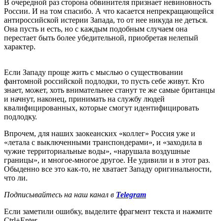
В очередной раз сторона обвинителя признает невиновность
России. И на том спасибо. А что касается непрекращающейся
антироссийской истерии Запада, то от нее никуда не деться.
Она пусть и есть, но с каждым подобным случаем она
перестает быть более убедительной, приобретая нелепый
характер.
Если Западу проще жить с мыслью о существовании
фантомной российской подлодки, то пусть себе живут. Кто
знает, может, хоть внимательнее станут те же самые британцы
и начнут, наконец, принимать на службу людей
квалифицированных, которые смогут идентифицировать
подлодку.
Впрочем, для наших заокеанских «коллег» Россия уже и
«летала с выключенными транспондерами», и «заходила в
чужие территориальные воды», «нарушала воздушные
границы», и многое-многое другое. Не удивили и в этот раз.
Обыденно все это как-то, не хватает Западу оригинальности,
что ли.
Подписывайтесь на наш канал в
Telegram
Если заметили ошибку, выделите фрагмент текста и нажмите
Ctrl+Enter