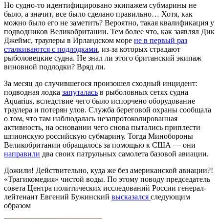
Но судно-то идентифицировано экипажем субмарины не
было, а значит, все было сделано правильно… Хотя, как
можно было его не заметить? Вероятно, такая квалификация у
подводников Великобритании. Тем более что, как заявлял Дик
Джеймс, траулеры в Ирландском море
не в первый раз
сталкиваются с подлодками
, из-за которых страдают
рыболовецкие судна. Не знал ли этого британский экипаж
виновной подлодки? Вряд ли.
За месяц до случившегося произошел сходный инцидент:
подводная лодка
запуталась
в рыболовных сетях судна
Aquarius, вследствие чего было испорчено оборудование
траулера и потерян улов. Служба береговой охраны сообщала
о том, что там наблюдалась незапротоколированная
активность, на основании чего снова пытались приплести
шпионскую российскую субмарину. Тогда Минобороны
Великобритании обращалось за помощью к США — они
направили
два своих патрульных самолета базовой авиации.
Дожили! Действительно, куда же без американской авиации?!
«Трагикомедия» чистой воды. По этому поводу председатель
совета Центра политических исследований России генерал-
лейтенант Евгений Бужинский
высказался
следующим
образом