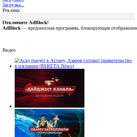
ликвидирован,
бомбу на город
трёх дронов над
Загрузка...
проведена
сбросил
Москвой
Реклама
эвакуация
американский
самолет
Отключите AdBlock!
AdBlock
— вредоносная программа, блокирующая отображение 
Видео