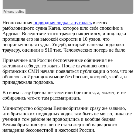
Неопознанная
подводная лодка запуталась
в сетях
рыболовецкого судна Karen, которое шло себе спокойно в
Ардглас. Вследствие этого траулер накренился, и подлодка
протащила его на высокой скорости в 10 узлов, что
непривычно для судна. Ущерб, который нанесла подлодка
траулеру, оценили в $10 тыс. Человеческих потерь не было.
Привычные для России беспочвенные обвинения не
заставили себя долго ждать. После случившегося в
британских СМИ начали появляться публикации о том, что не
обошлось в Ирландском море без России, которой, якобы, и
принадлежала подлодка.
В своем глазу бревна не заметили британцы, а, может, и не
собирались что-то там рассматривать.
Министерство обороны Великобритании сразу же заявило,
что британских подводных лодок там быть не могло, никакие
учения в том районе не проводились и вообще бедная
Великобритания чуть ли не стала жертвой варварского
нападения бессовестной и жестокой России.