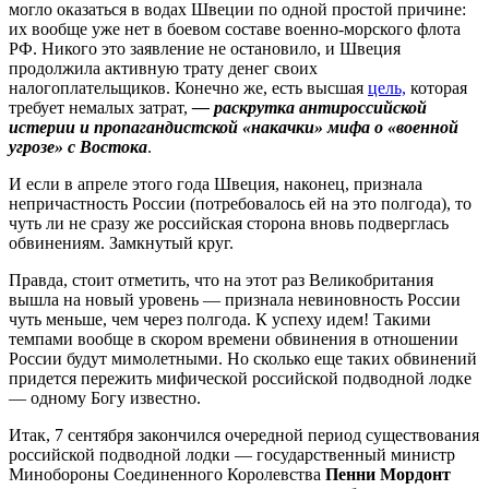
могло оказаться в водах Швеции по одной простой причине:
их вообще уже нет в боевом составе военно-морского флота
РФ. Никого это заявление не остановило, и Швеция
продолжила активную трату денег своих
налогоплательщиков. Конечно же, есть высшая
цель,
которая
требует немалых затрат,
—
раскрутка антироссийской
истерии и пропагандистской «накачки» мифа о «военной
угрозе» с Востока
.
И если в апреле этого года Швеция, наконец, признала
непричастность России (потребовалось ей на это полгода), то
чуть ли не сразу же российская сторона вновь подверглась
обвинениям. Замкнутый круг.
Правда, стоит отметить, что на этот раз Великобритания
вышла на новый уровень — признала невиновность России
чуть меньше, чем через полгода. К успеху идем! Такими
темпами вообще в скором времени обвинения в отношении
России будут мимолетными. Но сколько еще таких обвинений
придется пережить мифической российской подводной лодке
— одному Богу известно.
Итак, 7 сентября закончился очередной период существования
российской подводной лодки — государственный министр
Минобороны Соединенного Королевства
Пенни Мордонт