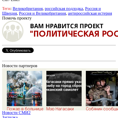
Теги
:
Великобритания
,
российская подлодка
,
Россия и
Швеция
,
Россия и Великобритания
,
антироссийская истерия
Помочь проекту
Новости партнеров
Пожар в больнице
Мэр Нагасаки
Собянин сообщ
Новости СМИ2
в Подольске
прямо указал, что
об уничтожении
Загрузка...