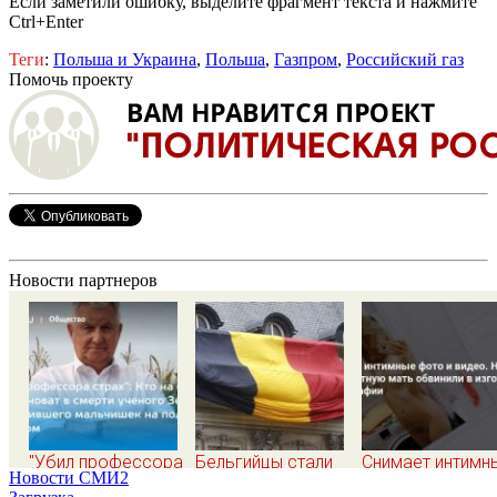
Если заметили ошибку, выделите фрагмент текста и нажмите
Ctrl+Enter
Теги
:
Польша и Украина
,
Польша
,
Газпром
,
Российский газ
Помочь проекту
Новости партнеров
"Убил профессора
Бельгийцы стали
Снимает интимн
Новости СМИ2
страх": Кто на
запрашивать
фото и видео. Н