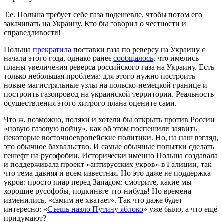
Т.е. Польша требует себе газа подешевле, чтобы потом его
закачивать на Украину. Кто бы говорил о честности и
справедливости!
Польша
прекратила
поставки газа по реверсу на Украину с
начала этого года, однако ранее
сообщалось
, что имелись
планы увеличения реверса российского газа на Украину. Есть
только небольшая проблема: для этого нужно построить
новые магистральные узлы на польско-немецкой границе и
построить газопровод на украинской территории. Реальность
осуществления этого хитрого плана оцените сами.
Что ж, возможно, поляки и хотели бы открыть против России
«новую газовую войну», как об этом поспешили заявить
некоторые восточноевропейские политики. Но, на наш взгляд,
это обычное бахвальство. И самые обычные попытки сделать
гешефт на русофобии. Исторически именно Польша создавала
и поддерживала проект «антирусских укров» в Галиции, так
что тема давняя и всем известная. Но это даже не поддержка
укров: просто пиар перед Западом: смотрите, какие мы
хорошие русофобы, подкиньте что-нибудь! Но времена
изменились, «самим не хватает». Так что даже будет
интересно: «
Съешь назло Путину яблоко
» уже было, а что ещё
придумают?