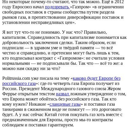
Но некоторые почему-то считают, что так можно. Ещё в 2012
году Евросоюз начал
подозревать
«Газпром» «в ограничении
свободных поставок в страны сообщества путем раздела
рынков газа, в препятствовании диверсификации поставок и
установлении несправедливых цен».
Я вот тут что-то не понимаю. У нас что? Правильно,
капитализм. Справедливость при капитализме понимается как
добровольность заключения сделки. Таким образом, если
подписали — в здравом уме и твёрдой памяти — то всё
честно и справедливо, и претензии могут быть лишь к тем,
кто подписывал контракт с «Газпромом»: не считали условия
нормальными — не подписывали бы. Так что — всё то же: а
можно нам скидку ни за что?
Politrussia.com уже писала на тему «
каково будет Европе без
российского газа
»: где-то четверть газа Европа получает из
России. Президент Международного газового союза Жером
Феррье открытым текстом
назвал
ложным утверждение о том,
что Европа может обойтись без российского газа. Так кто
кому нужен? Никакие «
сланцевые газы
» и поставки газа
танкерами в сжиженном виде не помогут — это дороговато
будет. А у нас сейчас Китай готов покупать газ хоть вместе с
предназначенным для Европы, просто мы-то контракты
соблюдаем и поставки гарантируем.