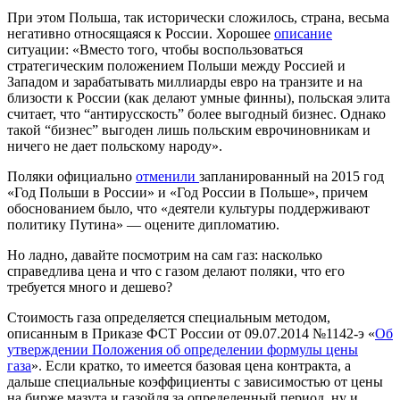
При этом Польша, так исторически сложилось, страна, весьма
негативно относящаяся к России. Хорошее
описание
ситуации: «Вместо того, чтобы воспользоваться
стратегическим положением Польши между Россией и
Западом и зарабатывать миллиарды евро на транзите и на
близости к России (как делают умные финны), польская элита
считает, что “антирусскость” более выгодный бизнес. Однако
такой “бизнес” выгоден лишь польским еврочиновникам и
ничего не дает польскому народу».
Поляки официально
отменили
запланированный на 2015 год
«Год Польши в России» и «Год России в Польше», причем
обоснованием было, что «деятели культуры поддерживают
политику Путина» — оцените дипломатию.
Но ладно, давайте посмотрим на сам газ: насколько
справедлива цена и что с газом делают поляки, что его
требуется много и дешево?
Стоимость газа определяется специальным методом,
описанным в Приказе ФСТ России от 09.07.2014 №1142-э «
Об
утверждении Положения об определении формулы цены
газа
». Если кратко, то имеется базовая цена контракта, а
дальше специальные коэффициенты с зависимостью от цены
на бирже мазута и газойля за определенный период, ну и