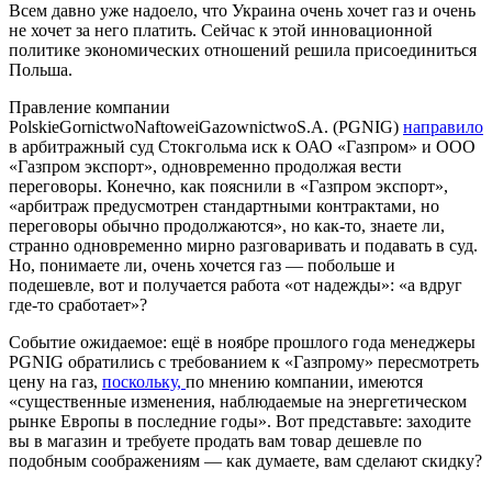
Всем давно уже надоело, что Украина очень хочет газ и очень
не хочет за него платить. Сейчас к этой инновационной
политике экономических отношений решила присоединиться
Польша.
Правление компании
PolskieGornictwoNaftoweiGazownictwoS.A. (PGNIG)
направило
в арбитражный суд Стокгольма иск к ОАО «Газпром» и ООО
«Газпром экспорт», одновременно продолжая вести
переговоры. Конечно, как пояснили в «Газпром экспорт»,
«арбитраж предусмотрен стандартными контрактами, но
переговоры обычно продолжаются», но как-то, знаете ли,
странно одновременно мирно разговаривать и подавать в суд.
Но, понимаете ли, очень хочется газ — побольше и
подешевле, вот и получается работа «от надежды»: «а вдруг
где-то сработает»?
Событие ожидаемое: ещё в ноябре прошлого года менеджеры
PGNIG обратились с требованием к «Газпрому» пересмотреть
цену на газ,
поскольку,
по мнению компании, имеются
«существенные изменения, наблюдаемые на энергетическом
рынке Европы в последние годы». Вот представьте: заходите
вы в магазин и требуете продать вам товар дешевле по
подобным соображениям — как думаете, вам сделают скидку?