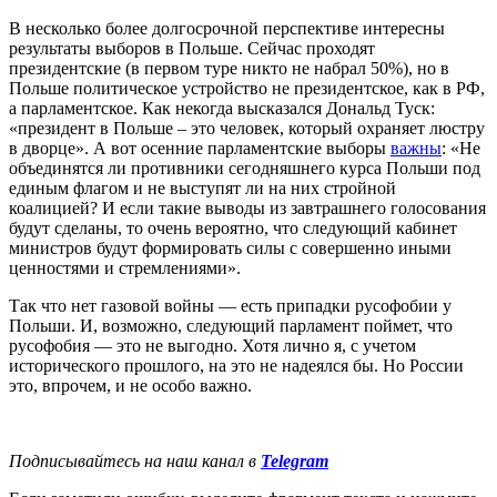
В несколько более долгосрочной перспективе интересны
результаты выборов в Польше. Сейчас проходят
президентские (в первом туре никто не набрал 50%), но в
Польше политическое устройство не президентское, как в РФ,
а парламентское. Как некогда высказался Дональд Туск:
«президент в Польше – это человек, который охраняет люстру
в дворце». А вот осенние парламентские выборы
важны
: «Не
объединятся ли противники сегодняшнего курса Польши под
единым флагом и не выступят ли на них стройной
коалицией? И если такие выводы из завтрашнего голосования
будут сделаны, то очень вероятно, что следующий кабинет
министров будут формировать силы с совершенно иными
ценностями и стремлениями».
Так что нет газовой войны — есть припадки русофобии у
Польши. И, возможно, следующий парламент поймет, что
русофобия — это не выгодно. Хотя лично я, с учетом
исторического прошлого, на это не надеялся бы. Но России
это, впрочем, и не особо важно.
Подписывайтесь на наш канал в
Telegram