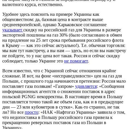
валютного курса, естественно.
Удобнее здесь пояснить на примере Украины как
общеизвестном: да, базовая цена в контракте выше
среднеевропейской, однако Харьковское соглашение
указывает
скидку на российский газ для Украины в размере
экспортной пошлины на газ 30% (было согласовано в обмен
на продление на 25 лет срока пребывания российского флота
в Крыму — как это сейчас актуально!). Т.е. обычная торговля:
мы вам тут навстречу, а вы нам — здесь, но если вы навстречу
не пойдете, то у нас цена вот такая. Россия и сейчас скидку
соблюдает, только Украине это
не помогает
.
Всем известно, что с Украиной сейчас отношения крайне
сложные. И вот, на фоне «несправедливости» цен на газ для
Польши, с прошлого года начинаются претензии: Россия мало
поставляет газа полякам! «Газпром»
удивляется
: «Сообщения
информационных агентств о снижении поставок в адрес
польской PGNiG некорректны. В настоящее время в Польшу
поставляется точно такой же объем газа, как и в предыдущие
дни — 23 млн кубометров в сутки». Как-то странно, не так
ли? Но все
просто
: «НАК «Нафтогаз Украины» заявила о том,
что недопоставка в Польшу российского газа привела к
прекращению реверсных поставок газа из Польши в
Украину».