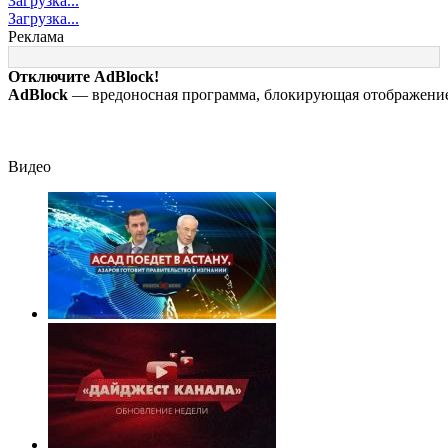
Загрузка...
самом деле
«визы традиционных
Урале многодет
Загрузка...
виноват в смерти
ценностей» в
мать обвинили в
Реклама
ученого Зезина,
посольстве РФ
изготовлении
остановившего
порнографии
Отключите AdBlock!
мальчишек на поле
AdBlock
— вредоносная программа, блокирующая отображение 
с горохом
Видео