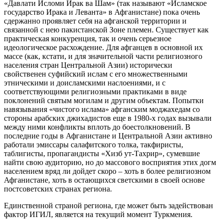
«Давлати Исломи Ирак ва Шам» (так называют «Исламское
государство Ирака и Леванта» в Афганистане) пока очень
сдержанно проявляет себя на афганской территории и
связанной с нею пакистанской Зоне племен. Существует как
практическая конкуренция, так и очень серьезное
идеологическое расхождение. Для афганцев в основной их
массе (как, кстати, и для значительной части религиозного
населения стран Центральной Азии) исторически
свойственен суфийский ислам с его множественными
этническими и доисламскими наслоениями, и с
соответствующими религиозными практиками в виде
поклонений святым могилам и другим объектам. Попытки
навязывания «чистого ислама» афганским моджахедам со
стороны арабских джихадистов еще в 1980-х годах вызывали
между ними конфликты вплоть до боестолкновений. В
последние годы в Афганистане и Центральной Азии активно
работали эмиссары салафитского толка, такфиристы,
таблигисты, пропагандисты «Хизб ут-Тахрир», сумевшие
найти свою аудиторию, но до массового восприятия этих догм
населением вряд ли дойдет скоро – хоть в более религиозном
Афганистане, хоть в остающихся светскими в своей основе
постсоветских странах региона.
Единственной страной региона, где может быть задействован
фактор ИГИЛ, является на текущий момент Туркмения.