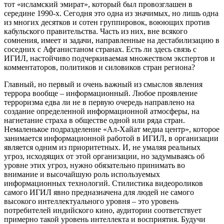
тот «исламский эмират», который был провозглашен в
середине 1990-х. Сегодня это одна из значимых, но лишь одна
из многих десятков и сотен группировок, воюющих против
кабульского правительства. Часть из них, вне всякого
сомнения, имеет и задачи, направленные на дестабилизацию в
соседних с Афганистаном странах. Есть ли здесь связь с
ИГИЛ, настойчиво подчеркиваемая множеством экспертов и
комментаторов, политиков и силовиков стран региона?
Главный, но первый и очень важный из смыслов явления
террора вообще – информационный. Любое проявление
терроризма едва ли не в первую очередь направлено на
создание определенной информационной атмосферы, на
нагнетание страха в обществе одной или ряда стран.
Немаленькое подразделение «Ал-Хайат медиа центр», которое
занимается информационной работой в ИГИЛ, в организации
является одним из приоритетных. И, не умаляя реальных
угроз, исходящих от этой организации, но задумываясь об
уровне этих угроз, нужно обязательно принимать во
внимание и высочайшую роль используемых
информационных технологий. Стилистика видеороликов
самого ИГИЛ явно предназначена для людей не самого
высокого интеллектуального уровня – это уровень
потребителей индийского кино, аудитории соответствует
примерно такой уровень интеллекта и восприятия. Будучи