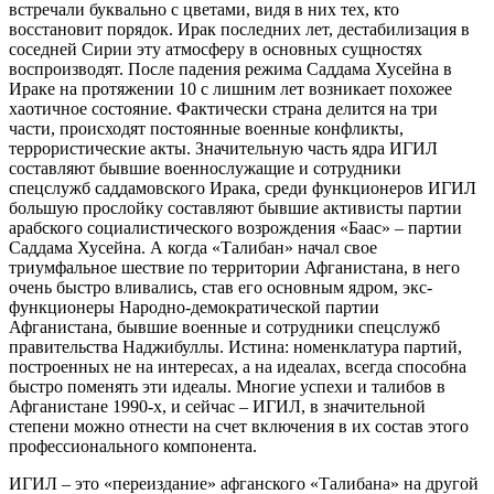
встречали буквально с цветами, видя в них тех, кто
восстановит порядок. Ирак последних лет, дестабилизация в
соседней Сирии эту атмосферу в основных сущностях
воспроизводят. После падения режима Саддама Хусейна в
Ираке на протяжении 10 с лишним лет возникает похожее
хаотичное состояние. Фактически страна делится на три
части, происходят постоянные военные конфликты,
террористические акты. Значительную часть ядра ИГИЛ
составляют бывшие военнослужащие и сотрудники
спецслужб саддамовского Ирака, среди функционеров ИГИЛ
большую прослойку составляют бывшие активисты партии
арабского социалистического возрождения «Баас» – партии
Саддама Хусейна. А когда «Талибан» начал свое
триумфальное шествие по территории Афганистана, в него
очень быстро вливались, став его основным ядром, экс-
функционеры Народно-демократической партии
Афганистана, бывшие военные и сотрудники спецслужб
правительства Наджибуллы. Истина: номенклатура партий,
построенных не на интересах, а на идеалах, всегда способна
быстро поменять эти идеалы. Многие успехи и талибов в
Афганистане 1990-х, и сейчас – ИГИЛ, в значительной
степени можно отнести на счет включения в их состав этого
профессионального компонента.
ИГИЛ – это «переиздание» афганского «Талибана» на другой