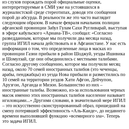
из слухов порождать порой официальные оценки,
интерпретируемые в СМИ уже на устоявшихся в
журналистской среде стереотипах, доводя эти сообщения
порой до абсурда. В реальности же это часто выглядит
следующим образом. В начале февраля начальник полиции
афганской провинции Забул Гулам Сахи Ругливарай, выступая
в эфире кабульского «Ариана-ТВ», сообщал: «Согласно
разведданным, которые мы получили два месяца назад,
группа ИГИЛ начала действовать и в Афганистане. У нас есть
информация о том, что определенные лица в масках из
провинции Газни прибыли в район Шоджуй, уезды Ишивика
и Шомулзай, где они объединились с местными талибами.
Согласно другому сообщению, которое мы получили месяц
назад, около 70 семей иностранных талибов (это чеченцы,
арабы, пенджабцы) из уезда Нова прибыли и разместились по
10 семей на территории уездов Хати Афгон, Дейчупон,
Арузгон, Арганда и Мизон. Большинство из них –
иностранные талибы. Возможно, из-за использования черных
масок именно этих иностранных талибов население называет
игиловцами...» Другими словами, в значительной мере ИГИЛ
– это искусственно сконструированный образ, пришедший на
смену потерявшей эффективность «Аль-Каиде», до недавнего
времени выполнявшей функцию «всемирного зла». Теперь
это задача ИГИЛ.