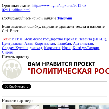
Оригинал статьи:
http://www.ng.ru/dipkurer/2015-03-
02/11_taliban.html
Подписывайтесь на наш канал в
Telegram
Если заметили ошибку, выделите фрагмент текста и нажмите
Ctrl+Enter
Теги
:
ИГИЛ
,
Исламское государство Ирака и Леванта (ИГИЛ)
,
Центральная Азия
,
Кыргызстан
,
Талибан
,
Афганистан
,
Саддам Хусейн
,
джихад
,
Киргизия
,
Ирак
,
Хизб ут-Тахрир
,
Сирия
Помочь проекту
Новости партнеров