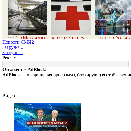
МЧС: в Махачкале
Администрация
Пожар в больни
Новости СМИ2
сорвался лифт с
Махачкалы: жизни
в Подольске
Загрузка...
пассажирами,
пострадавших при
ликвидирован,
Загрузка...
пострадали четыре
падении лифта
проведена
Реклама
человека
ничто не угрожает
эвакуация
Отключите AdBlock!
AdBlock
— вредоносная программа, блокирующая отображение 
Видео