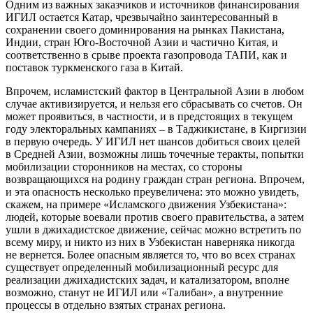
Одним из важных заказчиков и источников финансирования
ИГИЛ остается Катар, чрезвычайно заинтересованный в
сохранении своего доминирования на рынках Пакистана,
Индии, стран Юго-Восточной Азии и частично Китая, и
соответственно в срыве проекта газопровода ТАПИ, как и
поставок туркменского газа в Китай.
Впрочем, исламистский фактор в Центральной Азии в любом
случае активизируется, и нельзя его сбрасывать со счетов. Он
может проявиться, в частности, и в предстоящих в текущем
году электоральных кампаниях – в Таджикистане, в Киргизии
в первую очередь. У ИГИЛ нет шансов добиться своих целей
в Средней Азии, возможны лишь точечные теракты, попытки
мобилизации сторонников на местах, со стороны
возвращающихся на родину граждан стран региона. Впрочем,
и эта опасность несколько преувеличена: это можно увидеть,
скажем, на примере «Исламского движения Узбекистана»:
людей, которые воевали против своего правительства, а затем
ушли в джихадистское движение, сейчас можно встретить по
всему миру, и никто из них в Узбекистан наверняка никогда
не вернется. Более опасным является то, что во всех странах
существует определенный мобилизационный ресурс для
реализации джихадистских задач, и катализатором, вполне
возможно, станут не ИГИЛ или «Талибан», а внутренние
процессы в отдельно взятых странах региона.