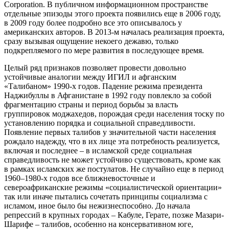
Corporation. В публичном информационном пространстве
отдельные эпизоды этого проекта появились еще в 2006 году,
в 2009 году более подробно все это описывалось у
американских авторов. В 2013-м началась реализация проекта,
сразу вызывая ощущение некоего дежавю, только
подкрепляемого по мере развития в последующее время.
Целый ряд признаков позволяет провести довольно
устойчивые аналогии между ИГИЛ и афганским
«Талибаном» 1990-х годов. Падение режима президента
Наджибуллы в Афганистане в 1992 году повлекло за собой
фрагментацию страны и период борьбы за власть
группировок моджахедов, порождая среди населения тоску по
установлению порядка и социальной справедливости.
Появление первых талибов у значительной части населения
рождало надежду, что в их лице эта потребность реализуется,
включая и последнее – в исламской среде социальная
справедливость не может устойчиво существовать, кроме как
в рамках исламских же постулатов. Не случайно еще в период
1960–1980-х годов все ближневосточные и
североафриканские режимы «социалистической ориентации»
так или иначе пытались сочетать принципы социализма с
исламом, иное было бы нежизнеспособно. До начала
репрессий в крупных городах – Кабуле, Герате, позже Мазари-
Шарифе – талибов, особенно на консервативном юге,