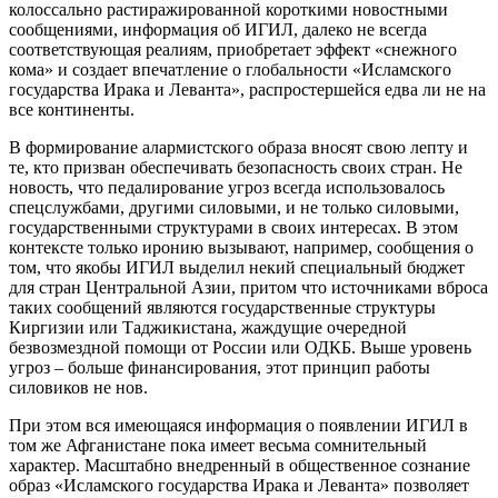
колоссально растиражированной короткими новостными
сообщениями, информация об ИГИЛ, далеко не всегда
соответствующая реалиям, приобретает эффект «снежного
кома» и создает впечатление о глобальности «Исламского
государства Ирака и Леванта», распростершейся едва ли не на
все континенты.
В формирование алармистского образа вносят свою лепту и
те, кто призван обеспечивать безопасность своих стран. Не
новость, что педалирование угроз всегда использовалось
спецслужбами, другими силовыми, и не только силовыми,
государственными структурами в своих интересах. В этом
контексте только иронию вызывают, например, сообщения о
том, что якобы ИГИЛ выделил некий специальный бюджет
для стран Центральной Азии, притом что источниками вброса
таких сообщений являются государственные структуры
Киргизии или Таджикистана, жаждущие очередной
безвозмездной помощи от России или ОДКБ. Выше уровень
угроз – больше финансирования, этот принцип работы
силовиков не нов.
При этом вся имеющаяся информация о появлении ИГИЛ в
том же Афганистане пока имеет весьма сомнительный
характер. Масштабно внедренный в общественное сознание
образ «Исламского государства Ирака и Леванта» позволяет