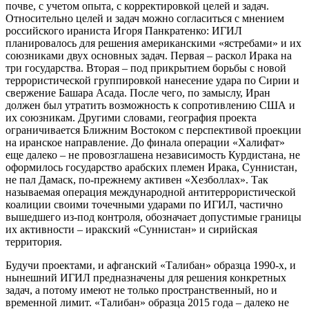
почве, с учетом опыта, с корректировкой целей и задач.
Относительно целей и задач можно согласиться с мнением
российского ираниста Игоря Панкратенко: ИГИЛ
планировалось для решения американскими «ястребами» и их
союзниками двух основных задач. Первая – раскол Ирака на
три государства. Вторая – под прикрытием борьбы с новой
террористической группировкой нанесение удара по Сирии и
свержение Башара Асада. После чего, по замыслу, Иран
должен был утратить возможность к сопротивлению США и
их союзникам. Другими словами, география проекта
ограничивается Ближним Востоком с перспективой проекции
на иранское направление. До финала операции «Халифат»
еще далеко – не провозглашена независимость Курдистана, не
оформилось государство арабских племен Ирака, Суннистан,
не пал Дамаск, по-прежнему активен «Хезболлах». Так
называемая операция международной антитеррористической
коалиции своими точечными ударами по ИГИЛ, частично
вышедшего из-под контроля, обозначает допустимые границы
их активности – иракский «Суннистан» и сирийская
территория.
Будучи проектами, и афганский «Талибан» образца 1990-х, и
нынешний ИГИЛ предназначены для решения конкретных
задач, а потому имеют не только пространственный, но и
временной лимит. «Талибан» образца 2015 года – далеко не