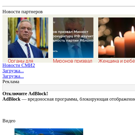
Новости партнеров
Органы для
Миронов призвал
Женщина и ребё
Новости СМИ2
пересадки «черные
Минюст и
погибли из-за
Загрузка...
трансплантологи»
Генпрокуратуру РФ
непогоды в
Загрузка...
извлекали у еще
изучить
Смоленске
Реклама
живых пациентов
деятельность
партии Яблоко
Отключите AdBlock!
AdBlock
— вредоносная программа, блокирующая отображение 
Видео