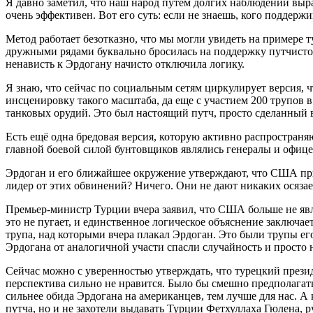
Я давно заметил, что наш народ путём долгих наблюдений выр
очень эффективен. Вот его суть: если не знаешь, кого поддерж
Метод работает безотказно, что мы могли увидеть на примере т
дружными рядами буквально бросилась на поддержку путчистов
ненависть к Эрдогану начисто отключила логику.
Я знаю, что сейчас по социальным сетям циркулирует версия, ч
инсценировку такого масштаба, да еще с участием 200 трупов 
танковых орудий. Это был настоящий путч, просто сделанный 
Есть ещё одна бредовая версия, которую активно распространя
главной боевой силой бунтовщиков являлись генералы и офице
Эрдоган и его ближайшее окружение утверждают, что США прич
лидер от этих обвинений? Ничего. Они не дают никаких осязае
Премьер-министр Турции вчера заявил, что США больше не явл
это не пугает, и единственное логическое объяснение заключа
трупа, над которыми вчера плакал Эрдоган. Это были трупы ег
Эрдогана от аналогичной участи спасли случайность и просто 
Сейчас можно с уверенностью утверждать, что турецкий президе
перспектива сильно не нравится. Было бы смешно предполагат
сильнее обида Эрдогана на американцев, тем лучше для нас. 
путча, но и не захотели выдавать Турции Фетхуллаха Гюлена, р