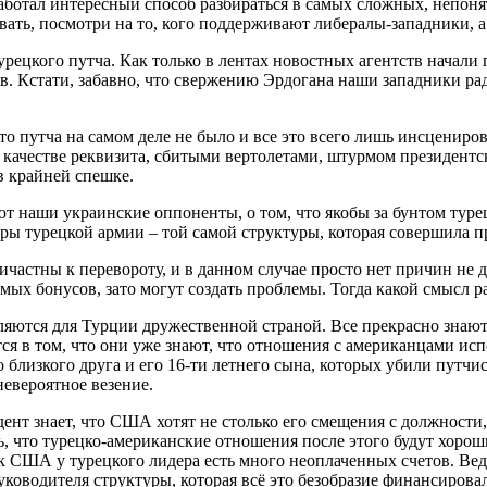
аботал интересный способ разбираться в самых сложных, непоня
ивать, посмотри на то, кого поддерживают либералы-западники, 
урецкого путча. Как только в лентах новостных агентств начали
. Кстати, забавно, что свержению Эрдогана наши западники ра
то путча на самом деле не было и все это всего лишь инсцениров
в качестве реквизита, сбитыми вертолетами, штурмом президентс
в крайней спешке.
ют наши украинские оппоненты, о том, что якобы за бунтом тур
ры турецкой армии – той самой структуры, которая совершила 
астны к перевороту, и в данном случае просто нет причин не д
мых бонусов, зато могут создать проблемы. Тогда какой смысл 
яются для Турции дружественной страной. Все прекрасно знают
ется в том, что они уже знают, что отношения с американцами и
о близкого друга и его 16-ти летнего сына, которых убили пут
невероятное везение.
нт знает, что США хотят не столько его смещения с должности, 
ь, что турецко-американские отношения после этого будут хоро
А к США у турецкого лидера есть много неоплаченных счетов. В
уководителя структуры, которая всё это безобразие финансировал