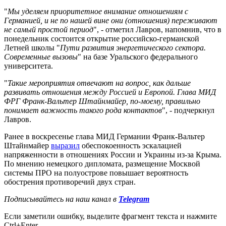
"
Мы уделяем приоритетное внимание отношениям с
Германией, и не по нашей вине они (отношения) переживают
не самый простой период
", - отметил Лавров, напомнив, что в
понедельник состоится
открытие российско-германской
Летней школы "
Пути развития энергетического сектора.
Современные вызовы
" на базе Уральского федерального
университета.
"
Такие мероприятия отвечают на вопрос, как дальше
развивать отношения между Россией и Европой. Глава МИД
ФРГ Франк-Вальтер Штайнмайер, по-моему, правильно
понимает важность такого рода контактов
", - подчеркнул
Лавров.
Ранее в воскресенье глава МИД Германии Франк-Вальтер
Штайнмайер
выразил
обеспокоенность эскалацией
напряженности в отношениях России и Украины из-за Крыма.
По мнению немецкого дипломата, размещение Москвой
системы ПРО на полуострове повышает вероятность
обострения противоречий двух стран.
Подписывайтесь на наш канал в
Telegram
Если заметили ошибку, выделите фрагмент текста и нажмите
Ctrl+Enter