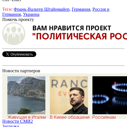
Теги
:
Франк-Вальтер Штайнмайер
,
Германия
,
Россия и
Германия
,
Украина
Помочь проекту
Новости партнеров
Живущая в Италии
В Киеве обращение
Россиянам
Новости СМИ2
русская сравнила
Зеленского о
напомнили, что
Загрузка...