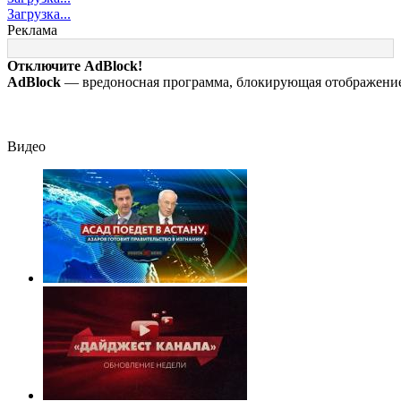
жизнь в Европе и в
Patriot назвали
газовые прибо
Загрузка...
Крыму
«комедией»
нельзя
Реклама
ремонтировать
самостоятельн
Отключите AdBlock!
AdBlock
— вредоносная программа, блокирующая отображение 
Видео