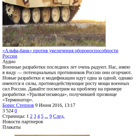
«Альфа-банк» против увеличения обороноспособности
России
Аудио
Военные разработки последних лет очень радуют. Нас, имею
в виду — потенциальных противников России они огорчают.
Новые разработки и модификации идут одна за одной, однако
имеются и силы, противодействующие росту мощи военных
сил России. Давайте посмотрим на проблему на примере
разработки «Уралвагонзавода», получившей прозвище
«Терминатор».
Борис Степнов
9 Июня 2016, 13:17
3 524
0
Страницы:
1
2
3
4
5
...
9
След.
Новости партнеров
Плакаты