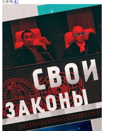
5 076
47