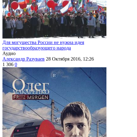
Для могущества России не нужна идея
государствообразующего народа
Аудио
Александр Разуваев
28 Октября 2016, 12:26
1 306
0