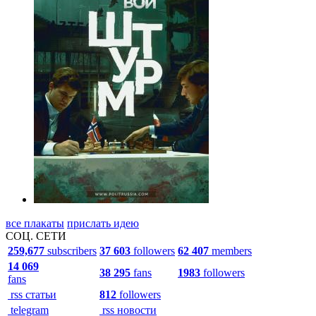
все плакаты
прислать идею
СОЦ. СЕТИ
259,677
subscribers
37 603
followers
62 407
members
14 069
38 295
fans
1983
followers
fans
rss статьи
812
followers
telegram
rss новости