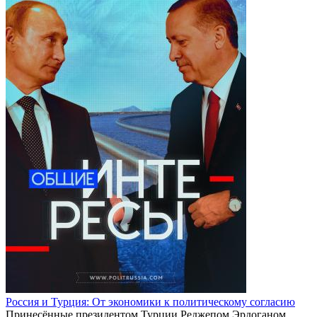
Россия и Турция: От экономики к политическому согласию
Принесённые президентом Турции Реджепом Эрдоганом