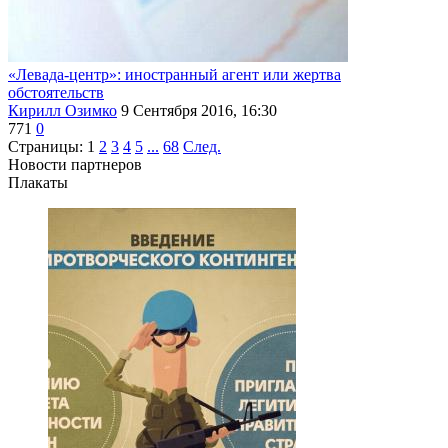
«Левада-центр»: иностранный агент или жертва
обстоятельств
Кирилл Озимко
9 Сентября 2016, 16:30
771
0
Страницы:
1
2
3
4
5
...
68
След.
Новости партнеров
Плакаты