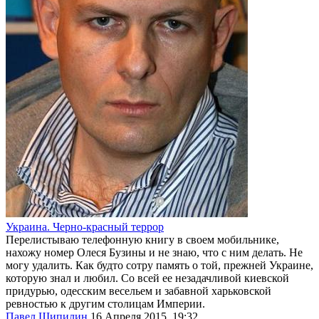
Украина. Черно-красный террор
Перелистываю телефонную книгу в своем мобильнике,
нахожу номер Олеся Бузины и не знаю, что с ним делать. Не
могу удалить. Как будто сотру память о той, прежней Украине,
которую знал и любил. Со всей ее незадачливой киевской
придурью, одесским весельем и забавной харьковской
ревностью к другим столицам Империи.
Павел Шипилин
16 Апреля 2015, 19:32