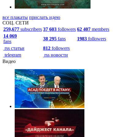
все плакаты
прислать идею
СОЦ. СЕТИ
259,677
subscribers
37 603
followers
62 407
members
14 069
38 295
fans
1983
followers
fans
rss статьи
812
followers
telegram
rss новости
Видео